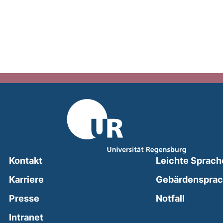
Kontakt
Leichte Sprach
Karriere
Gebärdenspra
(external
Presse
Notfall
(external link, opens in a new window)
Intranet