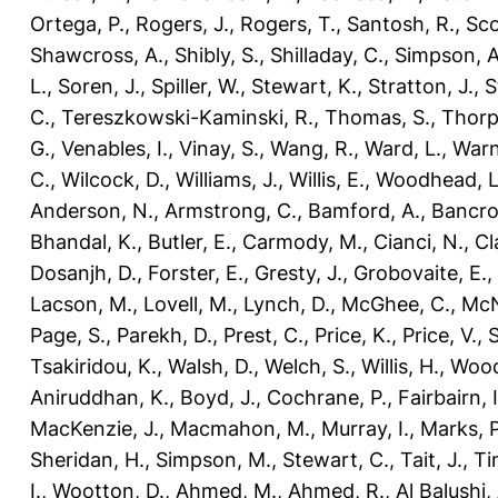
Ortega, P.
,
Rogers, J.
,
Rogers, T.
,
Santosh, R.
,
Sco
Shawcross, A.
,
Shibly, S.
,
Shilladay, C.
,
Simpson, A
L.
,
Soren, J.
,
Spiller, W.
,
Stewart, K.
,
Stratton, J.
,
S
C.
,
Tereszkowski-Kaminski, R.
,
Thomas, S.
,
Thorp
G.
,
Venables, I.
,
Vinay, S.
,
Wang, R.
,
Ward, L.
,
Warn
C.
,
Wilcock, D.
,
Williams, J.
,
Willis, E.
,
Woodhead, L
Anderson, N.
,
Armstrong, C.
,
Bamford, A.
,
Bancro
Bhandal, K.
,
Butler, E.
,
Carmody, M.
,
Cianci, N.
,
Cl
Dosanjh, D.
,
Forster, E.
,
Gresty, J.
,
Grobovaite, E.
,
Lacson, M.
,
Lovell, M.
,
Lynch, D.
,
McGhee, C.
,
McNe
Page, S.
,
Parekh, D.
,
Prest, C.
,
Price, K.
,
Price, V.
,
Tsakiridou, K.
,
Walsh, D.
,
Welch, S.
,
Willis, H.
,
Wood
Aniruddhan, K.
,
Boyd, J.
,
Cochrane, P.
,
Fairbairn, I
MacKenzie, J.
,
Macmahon, M.
,
Murray, I.
,
Marks, P
Sheridan, H.
,
Simpson, M.
,
Stewart, C.
,
Tait, J.
,
Ti
I.
,
Wootton, D.
,
Ahmed, M.
,
Ahmed, R.
,
Al Balushi,