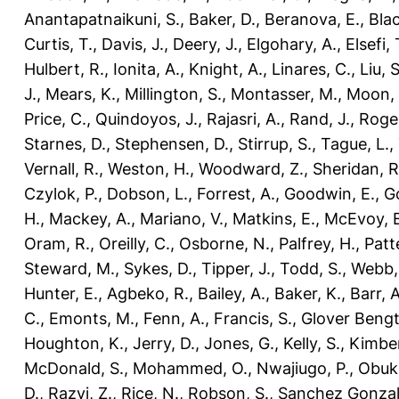
Anantapatnaikuni, S.
,
Baker, D.
,
Beranova, E.
,
Bla
Curtis, T.
,
Davis, J.
,
Deery, J.
,
Elgohary, A.
,
Elsefi, 
Hulbert, R.
,
Ionita, A.
,
Knight, A.
,
Linares, C.
,
Liu, S
J.
,
Mears, K.
,
Millington, S.
,
Montasser, M.
,
Moon, 
Price, C.
,
Quindoyos, J.
,
Rajasri, A.
,
Rand, J.
,
Roger
Starnes, D.
,
Stephensen, D.
,
Stirrup, S.
,
Tague, L.
,
Vernall, R.
,
Weston, H.
,
Woodward, Z.
,
Sheridan, R
Czylok, P.
,
Dobson, L.
,
Forrest, A.
,
Goodwin, E.
,
G
H.
,
Mackey, A.
,
Mariano, V.
,
Matkins, E.
,
McEvoy, E
Oram, R.
,
Oreilly, C.
,
Osborne, N.
,
Palfrey, H.
,
Patt
Steward, M.
,
Sykes, D.
,
Tipper, J.
,
Todd, S.
,
Webb,
Hunter, E.
,
Agbeko, R.
,
Bailey, A.
,
Baker, K.
,
Barr, A
C.
,
Emonts, M.
,
Fenn, A.
,
Francis, S.
,
Glover Bengt
Houghton, K.
,
Jerry, D.
,
Jones, G.
,
Kelly, S.
,
Kimber
McDonald, S.
,
Mohammed, O.
,
Nwajiugo, P.
,
Obuko
D.
,
Razvi, Z.
,
Rice, N.
,
Robson, S.
,
Sanchez Gonzal