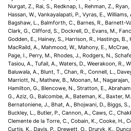
Nurgat, Z.
,
Rai, S.
,
Redknap, I.
,
Rehman, Z.
,
Ryan, 
Hassan, W.
,
Vankayalapati, P.
,
Vyras, E.
,
Williams, 
Bagshaw, L.
,
Balmforth, C.
,
Barnes, R.
,
Barnett-Va
Clark, G.
,
Clifford, S.
,
Dockrell, D.
,
Evans, M.
,
Fanc
Godden, E.
,
Hainey, S.
,
Harrison, R.
,
Hastings, B.
,
MacRaild, A.
,
Mahmood, W.
,
Mahony, E.
,
McCrae, 
Page, I.
,
Perry, M.
,
Rhodes, J.
,
Rodgers, N.
,
Schafe
Tasiou, A.
,
Tufail, A.
,
Waters, D.
,
Weerakoon, R.
,
Wi
Baluwala, A.
,
Blunt, T.
,
Chan, R.
,
Connell, L.
,
Davey
Marriott, N.
,
Mathew, B.
,
Moonan, M.
,
Nagarajan, 
Hamilton, G.
,
Blencowe, N.
,
Stratton, E.
,
Abraham
G.
,
Aziz, G.
,
Balcombe, A.
,
Bateman, K.
,
Baxter, M
Bernatoniene, J.
,
Bhat, A.
,
Bhojwani, D.
,
Biggs, S.
Buckley, L.
,
Butler, P.
,
Cannon, A.
,
Caws, C.
,
Chakk
Clemente de la Torre, C.
,
Cobain, K.
,
Cooke, H.
,
Co
Curtis, K.
,
Davis, P.
,
Drewett, O.
,
Druryk, K.
,
Dunca