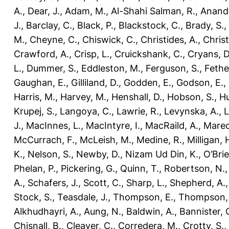
A.
,
Dear, J.
,
Adam, M.
,
Al-Shahi Salman, R.
,
Anand,
J.
,
Barclay, C.
,
Black, P.
,
Blackstock, C.
,
Brady, S.
,
M.
,
Cheyne, C.
,
Chiswick, C.
,
Christides, A.
,
Chris
Crawford, A.
,
Crisp, L.
,
Cruickshank, C.
,
Cryans, D
L.
,
Dummer, S.
,
Eddleston, M.
,
Ferguson, S.
,
Fethe
Gaughan, E.
,
Gilliland, D.
,
Godden, E.
,
Godson, E.
,
Harris, M.
,
Harvey, M.
,
Henshall, D.
,
Hobson, S.
,
Hu
Krupej, S.
,
Langoya, C.
,
Lawrie, R.
,
Levynska, A.
,
L
J.
,
MacInnes, L.
,
MacIntyre, I.
,
MacRaild, A.
,
Marec
McCurrach, F.
,
McLeish, M.
,
Medine, R.
,
Milligan, 
K.
,
Nelson, S.
,
Newby, D.
,
Nizam Ud Din, K.
,
O’Brie
Phelan, P.
,
Pickering, G.
,
Quinn, T.
,
Robertson, N.
A.
,
Schafers, J.
,
Scott, C.
,
Sharp, L.
,
Shepherd, A.
Stock, S.
,
Teasdale, J.
,
Thompson, E.
,
Thompson, 
Alkhudhayri, A.
,
Aung, N.
,
Baldwin, A.
,
Bannister, 
Chisnall, B.
,
Cleaver, C.
,
Corredera, M.
,
Crotty, S.
,