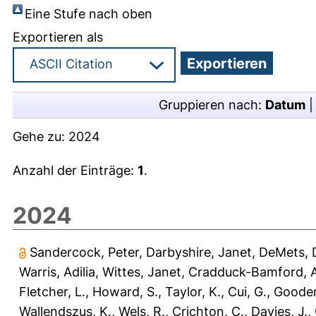
Eine Stufe nach oben
Exportieren als
Gruppieren nach:
Datum
Gehe zu:
2024
Anzahl der Einträge:
1
.
2024
Sandercock, Peter
,
Darbyshire, Janet
,
DeMets, 
Warris, Adilia
,
Wittes, Janet
,
Cradduck-Bamford, A
Fletcher, L.
,
Howard, S.
,
Taylor, K.
,
Cui, G.
,
Gooden
Wallendszus, K.
,
Wels, R.
,
Crichton, C.
,
Davies, J.
,