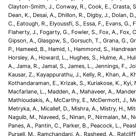
Clayton-Smith, J.
,
Conway, R.
,
Cook, E.
,
Crasta, S
Dean, K.
,
Desai, A.
,
Dhillon, R.
,
Digby, J.
,
Dolan, D.
C.
,
Eatough, R.
,
Elyoussfi, S.
,
Essa, F.
,
Evans, G.
,
F
Flaherty, J.
,
Fogarty, G.
,
Fowler, S.
,
Fox, A.
,
Fox, C
Gipson, A.
,
Glasgow, S.
,
Gorsuch, T.
,
Grana, G.
,
Gr
P.
,
Hameed, B.
,
Hamid, I.
,
Hammond, S.
,
Handrean
Horsley, A.
,
Howard, L.
,
Hughes, S.
,
Hulme, A.
,
Hul
A.
,
Jama, R.
,
Jamal, S.
,
James, L.
,
Jennings, F.
,
Jo
Kausar, Z.
,
Kayappurathu, J.
,
Kelly, R.
,
Khan, A.
,
Kh
Kothandaraman, E.
,
Krizak, S.
,
Kuriakose, K.
,
Kyi, 
Macfarlane, L.
,
Madden, A.
,
Mahaveer, A.
,
Mander
Mathioudakis, A.
,
McCarthy, E.
,
McDermott, J.
,
Mc
Metryka, A.
,
Micallef, D.
,
Mishra, A.
,
Mistry, H.
,
Mit
Naguib, M.
,
Naveed, S.
,
Ninan, P.
,
Nirmalan, M.
,
N
Panes, A.
,
Pantin, C.
,
Parker, B.
,
Peacock, L.
,
Peasl
Pursell, M.
,
Ramchandani, A.
,
Rasheed, A.
,
Ratcliff