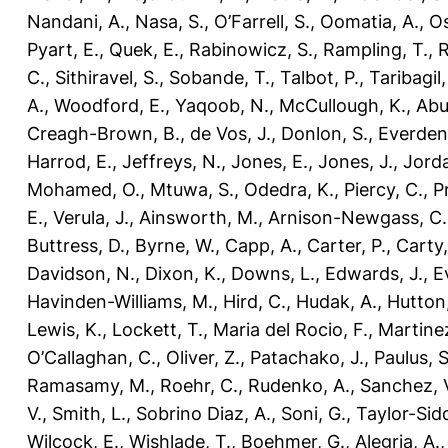
Nandani, A.
,
Nasa, S.
,
O’Farrell, S.
,
Oomatia, A.
,
O
Pyart, E.
,
Quek, E.
,
Rabinowicz, S.
,
Rampling, T.
,
R
C.
,
Sithiravel, S.
,
Sobande, T.
,
Talbot, P.
,
Taribagil,
A.
,
Woodford, E.
,
Yaqoob, N.
,
McCullough, K.
,
Abu
Creagh-Brown, B.
,
de Vos, J.
,
Donlon, S.
,
Everden
Harrod, E.
,
Jeffreys, N.
,
Jones, E.
,
Jones, J.
,
Jorda
Mohamed, O.
,
Mtuwa, S.
,
Odedra, K.
,
Piercy, C.
,
P
E.
,
Verula, J.
,
Ainsworth, M.
,
Arnison-Newgass, C.
Buttress, D.
,
Byrne, W.
,
Capp, A.
,
Carter, P.
,
Carty,
Davidson, N.
,
Dixon, K.
,
Downs, L.
,
Edwards, J.
,
E
Havinden-Williams, M.
,
Hird, C.
,
Hudak, A.
,
Hutton,
Lewis, K.
,
Lockett, T.
,
Maria del Rocio, F.
,
Martinez
O’Callaghan, C.
,
Oliver, Z.
,
Patachako, J.
,
Paulus, S
Ramasamy, M.
,
Roehr, C.
,
Rudenko, A.
,
Sanchez, 
V.
,
Smith, L.
,
Sobrino Diaz, A.
,
Soni, G.
,
Taylor-Sid
Wilcock, E.
,
Wishlade, T.
,
Boehmer, G.
,
Alegria, A.