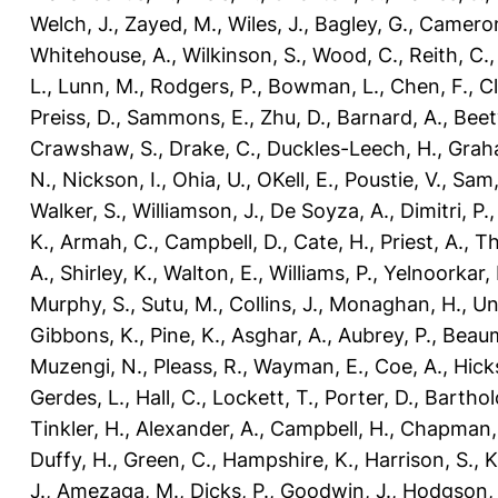
Welch, J.
,
Zayed, M.
,
Wiles, J.
,
Bagley, G.
,
Cameron
Whitehouse, A.
,
Wilkinson, S.
,
Wood, C.
,
Reith, C.
L.
,
Lunn, M.
,
Rodgers, P.
,
Bowman, L.
,
Chen, F.
,
Cl
Preiss, D.
,
Sammons, E.
,
Zhu, D.
,
Barnard, A.
,
Beety
Crawshaw, S.
,
Drake, C.
,
Duckles-Leech, H.
,
Grah
N.
,
Nickson, I.
,
Ohia, U.
,
OKell, E.
,
Poustie, V.
,
Sam,
Walker, S.
,
Williamson, J.
,
De Soyza, A.
,
Dimitri, P.
K.
,
Armah, C.
,
Campbell, D.
,
Cate, H.
,
Priest, A.
,
Th
A.
,
Shirley, K.
,
Walton, E.
,
Williams, P.
,
Yelnoorkar, 
Murphy, S.
,
Sutu, M.
,
Collins, J.
,
Monaghan, H.
,
Un
Gibbons, K.
,
Pine, K.
,
Asghar, A.
,
Aubrey, P.
,
Beaum
Muzengi, N.
,
Pleass, R.
,
Wayman, E.
,
Coe, A.
,
Hicks
Gerdes, L.
,
Hall, C.
,
Lockett, T.
,
Porter, D.
,
Barthol
Tinkler, H.
,
Alexander, A.
,
Campbell, H.
,
Chapman,
Duffy, H.
,
Green, C.
,
Hampshire, K.
,
Harrison, S.
,
K
J.
,
Amezaga, M.
,
Dicks, P.
,
Goodwin, J.
,
Hodgson, 