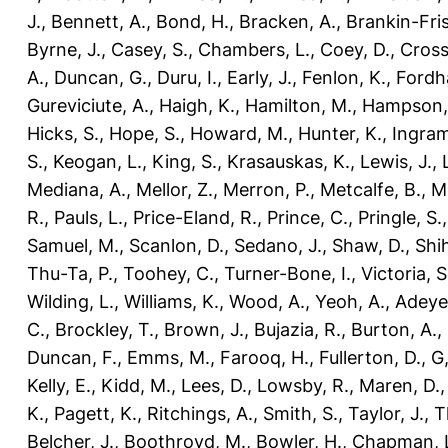
J.
,
Bennett, A.
,
Bond, H.
,
Bracken, A.
,
Brankin-Fris
Byrne, J.
,
Casey, S.
,
Chambers, L.
,
Coey, D.
,
Cross
A.
,
Duncan, G.
,
Duru, I.
,
Early, J.
,
Fenlon, K.
,
Fordh
Gureviciute, A.
,
Haigh, K.
,
Hamilton, M.
,
Hampson,
Hicks, S.
,
Hope, S.
,
Howard, M.
,
Hunter, K.
,
Ingram
S.
,
Keogan, L.
,
King, S.
,
Krasauskas, K.
,
Lewis, J.
,
Mediana, A.
,
Mellor, Z.
,
Merron, P.
,
Metcalfe, B.
,
M
R.
,
Pauls, L.
,
Price-Eland, R.
,
Prince, C.
,
Pringle, S.
Samuel, M.
,
Scanlon, D.
,
Sedano, J.
,
Shaw, D.
,
Shi
Thu-Ta, P.
,
Toohey, C.
,
Turner-Bone, I.
,
Victoria, S
Wilding, L.
,
Williams, K.
,
Wood, A.
,
Yeoh, A.
,
Adeye
C.
,
Brockley, T.
,
Brown, J.
,
Bujazia, R.
,
Burton, A.
,
Duncan, F.
,
Emms, M.
,
Farooq, H.
,
Fullerton, D.
,
G,
Kelly, E.
,
Kidd, M.
,
Lees, D.
,
Lowsby, R.
,
Maren, D.
K.
,
Pagett, K.
,
Ritchings, A.
,
Smith, S.
,
Taylor, J.
,
T
Belcher, J.
,
Boothroyd, M.
,
Bowler, H.
,
Chapman, 