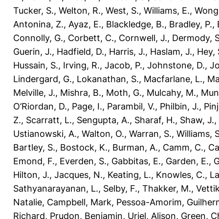
Tucker, S.
,
Welton, R.
,
West, S.
,
Williams, E.
,
Wong,
Antonina, Z.
,
Ayaz, E.
,
Blackledge, B.
,
Bradley, P.
,
Connolly, G.
,
Corbett, C.
,
Cornwell, J.
,
Dermody, S
Guerin, J.
,
Hadfield, D.
,
Harris, J.
,
Haslam, J.
,
Hey, 
Hussain, S.
,
Irving, R.
,
Jacob, P.
,
Johnstone, D.
,
Jo
Lindergard, G.
,
Lokanathan, S.
,
Macfarlane, L.
,
Ma
Melville, J.
,
Mishra, B.
,
Moth, G.
,
Mulcahy, M.
,
Munt
O’Riordan, D.
,
Page, I.
,
Parambil, V.
,
Philbin, J.
,
Pinj
Z.
,
Scarratt, L.
,
Sengupta, A.
,
Sharaf, H.
,
Shaw, J.
,
Ustianowski, A.
,
Walton, O.
,
Warran, S.
,
Williams, S
Bartley, S.
,
Bostock, K.
,
Burman, A.
,
Camm, C.
,
Ca
Emond, F.
,
Everden, S.
,
Gabbitas, E.
,
Garden, E.
,
G
Hilton, J.
,
Jacques, N.
,
Keating, L.
,
Knowles, C.
,
La
Sathyanarayanan, L.
,
Selby, F.
,
Thakker, M.
,
Vetti
Natalie
,
Campbell, Mark
,
Pessoa-Amorim, Guilher
Richard
,
Prudon, Benjamin
,
Uriel, Alison
,
Green, C