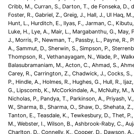
Cribb, M.
,
Curran, S.
,
Darton, T.
,
de Fonseka, D.
,
d
Foster, R.
,
Gabriel, Z.
,
Greig, J.
,
Hall, J.
,
Ul Haq, M.
Hunt, L.
,
Hurditch, E.
,
Ilyas, F.
,
Jarman, C.
,
Kibutu,
Luke, H.
,
Lye, A.
,
Mair, L.
,
Margabanthu, G.
,
May, P
J.
,
Morris, P.
,
Newman, T.
,
Passby, L.
,
Payne, R.
,
P
A.
,
Sammut, D.
,
Sherwin, S.
,
Simpson, P.
,
Sterrenb
Thompson, R.
,
Vethanayagam, N.
,
Wade, P.
,
Walke
Balasubramaniam, M.
,
Acton, C.
,
Ahmad, S.
,
Ahme
Carey, R.
,
Carrington, Z.
,
Chadwick, J.
,
Cocks, S.
,
P.
,
Hindle, A.
,
Holmes, R.
,
Hughes, G.
,
Hull, R.
,
Ijaz
G.
,
Lipscomb, K.
,
McCorkindale, A.
,
McNulty, M.
,
M
Nicholas, P.
,
Pandya, T.
,
Parkinson, A.
,
Priyash, V.
W.
,
Sharma, B.
,
Sharma, O.
,
Shaw, D.
,
Shehata, Z.
Tanton, E.
,
Teasdale, K.
,
Tewkesbury, D.
,
Thet, P.
M.
,
Webster, I.
,
Wilson, B.
,
Ashbrook-Raby, C.
,
Auj
Charlton, D.
,
Connelly, K.
,
Cooper, D.
,
Dawson, A.