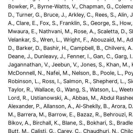
Bowker, P.
,
Byrne-Watts, V.
,
Chapman, G.
,
Colema
D.
,
Turner, G.
,
Bruce, J.
,
Arkley, C.
,
Rees, S.
,
Alin, J
A.
,
Clare, E.
,
Fox, S.
,
Franklin, S.
,
George, S.
,
How, 
Mwaura, E.
,
Nathvani, M.
,
Rose, A.
,
Scaletta, D.
,
S
Velankar, S.
,
Wren, L.
,
Wright, F.
,
Abouzaid, M.
,
Ad
D.
,
Barker, D.
,
Bashir, H.
,
Campbell, B.
,
Chilvers, A.
Deane, J.
,
Dunleavy, J.
,
Fenner, I.
,
Gan, C.
,
Garg, I.
Jagannathan, V.
,
Jeebun, V.
,
Jones, S.
,
Khan, M.
,
McDonnell, N.
,
Nafei, M.
,
Nelson, B.
,
Poole, L.
,
Poy
Robinson, L.
,
Ross, I.
,
Salmon, R.
,
Shepherd, L.
,
Si
Taylor, R.
,
Wallace, G.
,
Wang, S.
,
Watson, L.
,
Weet
Lord, R.
,
Ustianowski, A.
,
Abbas, M.
,
Abdul Rashee
Alexander, P.
,
Allanson, A.
,
Al-Sheklly, B.
,
Arora, D
M.
,
Barrera, M.
,
Barrow, E.
,
Bazaz, R.
,
Behrouzi, R
Bikov, A.
,
Birchall, K.
,
Blane, S.
,
Bokhari, S.
,
Bradle
Butt, M.
,
Calisti, G.
,
Carey, C.
,
Chaudhuri, N.
,
Chilc