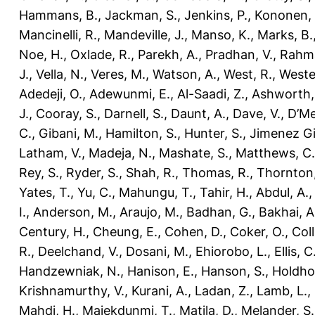
Hammans, B.
,
Jackman, S.
,
Jenkins, P.
,
Kononen,
Mancinelli, R.
,
Mandeville, J.
,
Manso, K.
,
Marks, B.
Noe, H.
,
Oxlade, R.
,
Parekh, A.
,
Pradhan, V.
,
Rahm
J.
,
Vella, N.
,
Veres, M.
,
Watson, A.
,
West, R.
,
Weste
Adedeji, O.
,
Adewunmi, E.
,
Al-Saadi, Z.
,
Ashworth,
J.
,
Cooray, S.
,
Darnell, S.
,
Daunt, A.
,
Dave, V.
,
D’Me
C.
,
Gibani, M.
,
Hamilton, S.
,
Hunter, S.
,
Jimenez Gil
Latham, V.
,
Madeja, N.
,
Mashate, S.
,
Matthews, C.
Rey, S.
,
Ryder, S.
,
Shah, R.
,
Thomas, R.
,
Thornton,
Yates, T.
,
Yu, C.
,
Mahungu, T.
,
Tahir, H.
,
Abdul, A.
I.
,
Anderson, M.
,
Araujo, M.
,
Badhan, G.
,
Bakhai, A
Century, H.
,
Cheung, E.
,
Cohen, D.
,
Coker, O.
,
Coll
R.
,
Deelchand, V.
,
Dosani, M.
,
Ehiorobo, L.
,
Ellis, C
Handzewniak, N.
,
Hanison, E.
,
Hanson, S.
,
Holdho
Krishnamurthy, V.
,
Kurani, A.
,
Ladan, Z.
,
Lamb, L.
,
Mahdi, H.
,
Majekdunmi, T.
,
Matila, D.
,
Melander, S.