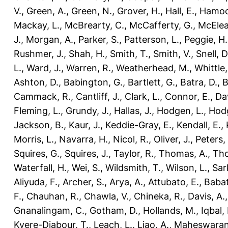
V.
,
Green, A.
,
Green, N.
,
Grover, H.
,
Hall, E.
,
Hamood
Mackay, L.
,
McBrearty, C.
,
McCafferty, G.
,
McEleav
J.
,
Morgan, A.
,
Parker, S.
,
Patterson, L.
,
Peggie, H.
Rushmer, J.
,
Shah, H.
,
Smith, T.
,
Smith, V.
,
Snell, D
L.
,
Ward, J.
,
Warren, R.
,
Weatherhead, M.
,
Whittle,
Ashton, D.
,
Babington, G.
,
Bartlett, G.
,
Batra, D.
,
B
Cammack, R.
,
Cantliff, J.
,
Clark, L.
,
Connor, E.
,
Dav
Fleming, L.
,
Grundy, J.
,
Hallas, J.
,
Hodgen, L.
,
Hodg
Jackson, B.
,
Kaur, J.
,
Keddie-Gray, E.
,
Kendall, E.
,
Morris, L.
,
Navarra, H.
,
Nicol, R.
,
Oliver, J.
,
Peters,
Squires, G.
,
Squires, J.
,
Taylor, R.
,
Thomas, A.
,
Tho
Waterfall, H.
,
Wei, S.
,
Wildsmith, T.
,
Wilson, L.
,
Sar
Aliyuda, F.
,
Archer, S.
,
Arya, A.
,
Attubato, E.
,
Babat
F.
,
Chauhan, R.
,
Chawla, V.
,
Chineka, R.
,
Davis, A.
Gnanalingam, C.
,
Gotham, D.
,
Hollands, M.
,
Iqbal,
Kyere-Diabour, T.
,
Leach, L.
,
Liao, A.
,
Maheswaran