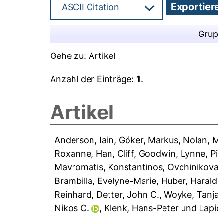
Grup
Gehe zu:
Artikel
Anzahl der Einträge:
1
.
Artikel
Anderson, Iain
,
Göker, Markus
,
Nolan, 
Roxanne
,
Han, Cliff
,
Goodwin, Lynne
,
P
Mavromatis, Konstantinos
,
Ovchinikova
Brambilla, Evelyne-Marie
,
Huber, Harald
Reinhard
,
Detter, John C.
,
Woyke, Tanj
Nikos C.
,
Klenk, Hans-Peter
und
Lapi