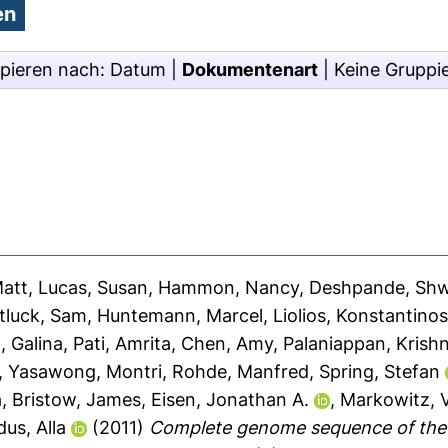
pieren nach:
Datum
|
Dokumentenart
|
Keine Gruppi
Matt
,
Lucas, Susan
,
Hammon, Nancy
,
Deshpande, Sh
itluck, Sam
,
Huntemann, Marcel
,
Liolios, Konstantino
, Galina
,
Pati, Amrita
,
Chen, Amy
,
Palaniappan, Krish
,
Yasawong, Montri
,
Rohde, Manfred
,
Spring, Stefan
a
,
Bristow, James
,
Eisen, Jonathan A.
,
Markowitz, V
dus, Alla
(2011)
Complete genome sequence of the 