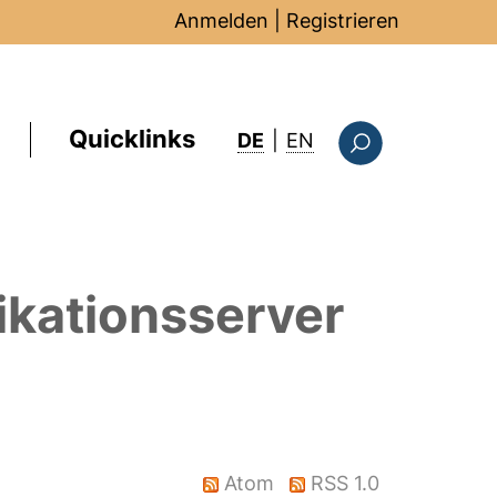
Anmelden
|
Registrieren
Quicklinks
: this page in Englis
DE
|
EN
Suchformular
ikationsserver
Atom
RSS 1.0