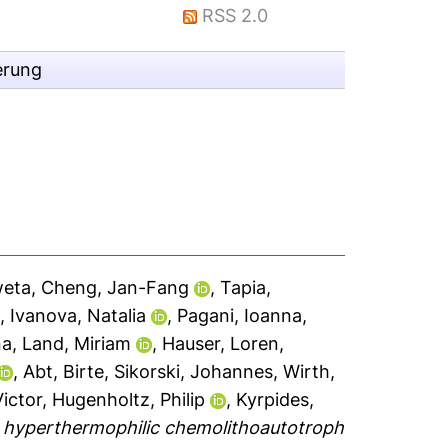
RSS 2.0
erung
weta
,
Cheng, Jan-Fang
,
Tapia,
s
,
Ivanova, Natalia
,
Pagani, Ioanna
,
na
,
Land, Miriam
,
Hauser, Loren
,
,
Abt, Birte
,
Sikorski, Johannes
,
Wirth,
ictor
,
Hugenholtz, Philip
,
Kyrpides,
hyperthermophilic chemolithoautotroph