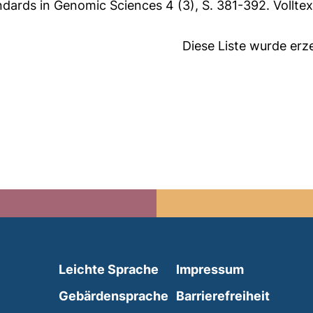
dards in Genomic Sciences 4 (3), S. 381-392.
Vollte
Diese Liste wurde er
(external link, opens in 
Leichte Sprache
Impressum
(external link, opens i
Gebärdensprache
Barrierefreiheit