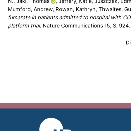
N.
,
Jaki, Thomas
,
Jeffery, Katie
,
Juszczak, Ed
Mumford, Andrew
,
Rowan, Kathryn
,
Thwaites, Gu
fumarate in patients admitted to hospital with C
platform trial.
Nature Communications 15, S. 924.
D