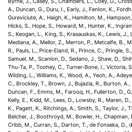
Byrne, J.
,
Casey, S.
,
Chambers, L.
,
Coey, D.
,
Cross
A.
,
Duncan, G.
,
Duru, I.
,
Early, J.
,
Fenlon, K.
,
Fordh
Gureviciute, A.
,
Haigh, K.
,
Hamilton, M.
,
Hampson,
Hicks, S.
,
Hope, S.
,
Howard, M.
,
Hunter, K.
,
Ingram
S.
,
Keogan, L.
,
King, S.
,
Krasauskas, K.
,
Lewis, J.
,
Mediana, A.
,
Mellor, Z.
,
Merron, P.
,
Metcalfe, B.
,
M
R.
,
Pauls, L.
,
Price-Eland, R.
,
Prince, C.
,
Pringle, S.
Samuel, M.
,
Scanlon, D.
,
Sedano, J.
,
Shaw, D.
,
Shi
Thu-Ta, P.
,
Toohey, C.
,
Turner-Bone, I.
,
Victoria, S
Wilding, L.
,
Williams, K.
,
Wood, A.
,
Yeoh, A.
,
Adeye
C.
,
Brockley, T.
,
Brown, J.
,
Bujazia, R.
,
Burton, A.
,
Duncan, F.
,
Emms, M.
,
Farooq, H.
,
Fullerton, D.
,
G,
Kelly, E.
,
Kidd, M.
,
Lees, D.
,
Lowsby, R.
,
Maren, D.
K.
,
Pagett, K.
,
Ritchings, A.
,
Smith, S.
,
Taylor, J.
,
T
Belcher, J.
,
Boothroyd, M.
,
Bowler, H.
,
Chapman, 
Cribb, M.
,
Curran, S.
,
Darton, T.
,
de Fonseka, D.
,
d