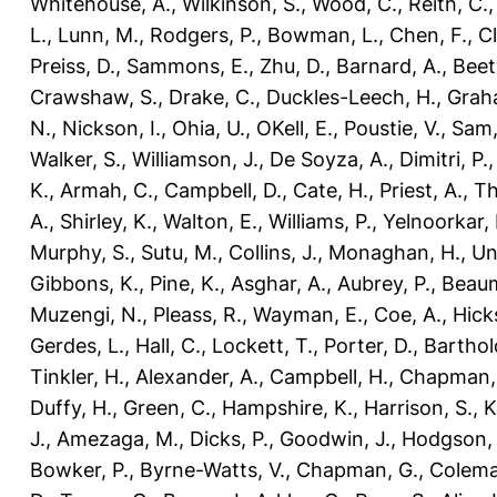
Whitehouse, A.
,
Wilkinson, S.
,
Wood, C.
,
Reith, C.
L.
,
Lunn, M.
,
Rodgers, P.
,
Bowman, L.
,
Chen, F.
,
Cl
Preiss, D.
,
Sammons, E.
,
Zhu, D.
,
Barnard, A.
,
Beety
Crawshaw, S.
,
Drake, C.
,
Duckles-Leech, H.
,
Grah
N.
,
Nickson, I.
,
Ohia, U.
,
OKell, E.
,
Poustie, V.
,
Sam,
Walker, S.
,
Williamson, J.
,
De Soyza, A.
,
Dimitri, P.
K.
,
Armah, C.
,
Campbell, D.
,
Cate, H.
,
Priest, A.
,
Th
A.
,
Shirley, K.
,
Walton, E.
,
Williams, P.
,
Yelnoorkar, 
Murphy, S.
,
Sutu, M.
,
Collins, J.
,
Monaghan, H.
,
Un
Gibbons, K.
,
Pine, K.
,
Asghar, A.
,
Aubrey, P.
,
Beaum
Muzengi, N.
,
Pleass, R.
,
Wayman, E.
,
Coe, A.
,
Hicks
Gerdes, L.
,
Hall, C.
,
Lockett, T.
,
Porter, D.
,
Barthol
Tinkler, H.
,
Alexander, A.
,
Campbell, H.
,
Chapman,
Duffy, H.
,
Green, C.
,
Hampshire, K.
,
Harrison, S.
,
K
J.
,
Amezaga, M.
,
Dicks, P.
,
Goodwin, J.
,
Hodgson, 
Bowker, P.
,
Byrne-Watts, V.
,
Chapman, G.
,
Colema