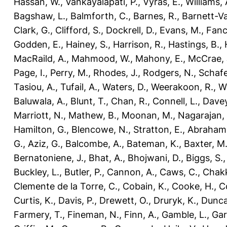
Hassan, W.
,
Vankayalapati, P.
,
Vyras, E.
,
Williams, 
Bagshaw, L.
,
Balmforth, C.
,
Barnes, R.
,
Barnett-Va
Clark, G.
,
Clifford, S.
,
Dockrell, D.
,
Evans, M.
,
Fanc
Godden, E.
,
Hainey, S.
,
Harrison, R.
,
Hastings, B.
,
MacRaild, A.
,
Mahmood, W.
,
Mahony, E.
,
McCrae, 
Page, I.
,
Perry, M.
,
Rhodes, J.
,
Rodgers, N.
,
Schafe
Tasiou, A.
,
Tufail, A.
,
Waters, D.
,
Weerakoon, R.
,
Wi
Baluwala, A.
,
Blunt, T.
,
Chan, R.
,
Connell, L.
,
Davey
Marriott, N.
,
Mathew, B.
,
Moonan, M.
,
Nagarajan, 
Hamilton, G.
,
Blencowe, N.
,
Stratton, E.
,
Abraham
G.
,
Aziz, G.
,
Balcombe, A.
,
Bateman, K.
,
Baxter, M
Bernatoniene, J.
,
Bhat, A.
,
Bhojwani, D.
,
Biggs, S.
Buckley, L.
,
Butler, P.
,
Cannon, A.
,
Caws, C.
,
Chakk
Clemente de la Torre, C.
,
Cobain, K.
,
Cooke, H.
,
Co
Curtis, K.
,
Davis, P.
,
Drewett, O.
,
Druryk, K.
,
Dunca
Farmery, T.
,
Fineman, N.
,
Finn, A.
,
Gamble, L.
,
Gar