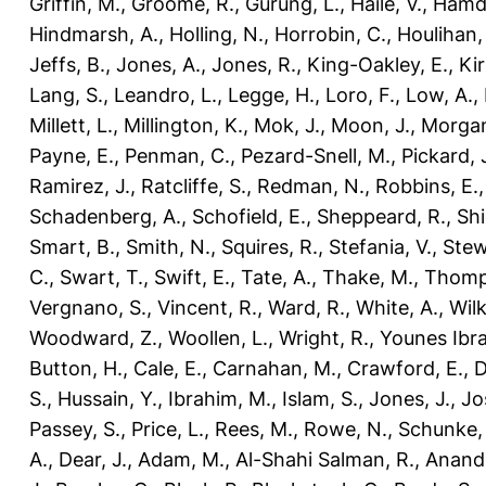
Griffin, M.
,
Groome, R.
,
Gurung, L.
,
Haile, V.
,
Hamdo
Hindmarsh, A.
,
Holling, N.
,
Horrobin, C.
,
Houlihan,
Jeffs, B.
,
Jones, A.
,
Jones, R.
,
King-Oakley, E.
,
Ki
Lang, S.
,
Leandro, L.
,
Legge, H.
,
Loro, F.
,
Low, A.
,
Millett, L.
,
Millington, K.
,
Mok, J.
,
Moon, J.
,
Morgan
Payne, E.
,
Penman, C.
,
Pezard-Snell, M.
,
Pickard, 
Ramirez, J.
,
Ratcliffe, S.
,
Redman, N.
,
Robbins, E.
Schadenberg, A.
,
Schofield, E.
,
Sheppeard, R.
,
Shi
Smart, B.
,
Smith, N.
,
Squires, R.
,
Stefania, V.
,
Stew
C.
,
Swart, T.
,
Swift, E.
,
Tate, A.
,
Thake, M.
,
Thomp
Vergnano, S.
,
Vincent, R.
,
Ward, R.
,
White, A.
,
Wilk
Woodward, Z.
,
Woollen, L.
,
Wright, R.
,
Younes Ibra
Button, H.
,
Cale, E.
,
Carnahan, M.
,
Crawford, E.
,
D
S.
,
Hussain, Y.
,
Ibrahim, M.
,
Islam, S.
,
Jones, J.
,
Jo
Passey, S.
,
Price, L.
,
Rees, M.
,
Rowe, N.
,
Schunke,
A.
,
Dear, J.
,
Adam, M.
,
Al-Shahi Salman, R.
,
Anand,