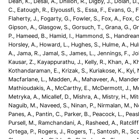
Dean, K.
,
Desai, A.
,
Dhillon, R.
,
Digby, J.
,
Dolan, D.
C.
,
Eatough, R.
,
Elyoussfi, S.
,
Essa, F.
,
Evans, G.
,
F
Flaherty, J.
,
Fogarty, G.
,
Fowler, S.
,
Fox, A.
,
Fox, C
Gipson, A.
,
Glasgow, S.
,
Gorsuch, T.
,
Grana, G.
,
Gr
P.
,
Hameed, B.
,
Hamid, I.
,
Hammond, S.
,
Handrean
Horsley, A.
,
Howard, L.
,
Hughes, S.
,
Hulme, A.
,
Hul
A.
,
Jama, R.
,
Jamal, S.
,
James, L.
,
Jennings, F.
,
Jo
Kausar, Z.
,
Kayappurathu, J.
,
Kelly, R.
,
Khan, A.
,
Kh
Kothandaraman, E.
,
Krizak, S.
,
Kuriakose, K.
,
Kyi, 
Macfarlane, L.
,
Madden, A.
,
Mahaveer, A.
,
Mander
Mathioudakis, A.
,
McCarthy, E.
,
McDermott, J.
,
Mc
Metryka, A.
,
Micallef, D.
,
Mishra, A.
,
Mistry, H.
,
Mit
Naguib, M.
,
Naveed, S.
,
Ninan, P.
,
Nirmalan, M.
,
N
Panes, A.
,
Pantin, C.
,
Parker, B.
,
Peacock, L.
,
Peasl
Pursell, M.
,
Ramchandani, A.
,
Rasheed, A.
,
Ratcliff
Ortega, P.
,
Rogers, J.
,
Rogers, T.
,
Santosh, R.
,
Sco