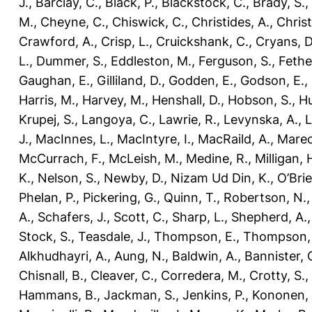
J.
,
Barclay, C.
,
Black, P.
,
Blackstock, C.
,
Brady, S.
,
M.
,
Cheyne, C.
,
Chiswick, C.
,
Christides, A.
,
Chris
Crawford, A.
,
Crisp, L.
,
Cruickshank, C.
,
Cryans, D
L.
,
Dummer, S.
,
Eddleston, M.
,
Ferguson, S.
,
Fethe
Gaughan, E.
,
Gilliland, D.
,
Godden, E.
,
Godson, E.
,
Harris, M.
,
Harvey, M.
,
Henshall, D.
,
Hobson, S.
,
Hu
Krupej, S.
,
Langoya, C.
,
Lawrie, R.
,
Levynska, A.
,
L
J.
,
MacInnes, L.
,
MacIntyre, I.
,
MacRaild, A.
,
Marec
McCurrach, F.
,
McLeish, M.
,
Medine, R.
,
Milligan, 
K.
,
Nelson, S.
,
Newby, D.
,
Nizam Ud Din, K.
,
O’Brie
Phelan, P.
,
Pickering, G.
,
Quinn, T.
,
Robertson, N.
A.
,
Schafers, J.
,
Scott, C.
,
Sharp, L.
,
Shepherd, A.
Stock, S.
,
Teasdale, J.
,
Thompson, E.
,
Thompson, 
Alkhudhayri, A.
,
Aung, N.
,
Baldwin, A.
,
Bannister, 
Chisnall, B.
,
Cleaver, C.
,
Corredera, M.
,
Crotty, S.
,
Hammans, B.
,
Jackman, S.
,
Jenkins, P.
,
Kononen,