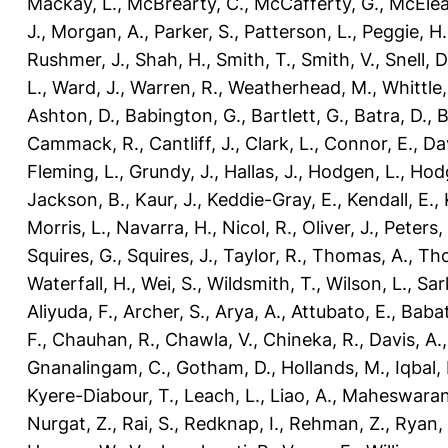
Mackay, L.
,
McBrearty, C.
,
McCafferty, G.
,
McEleav
J.
,
Morgan, A.
,
Parker, S.
,
Patterson, L.
,
Peggie, H.
Rushmer, J.
,
Shah, H.
,
Smith, T.
,
Smith, V.
,
Snell, D
L.
,
Ward, J.
,
Warren, R.
,
Weatherhead, M.
,
Whittle,
Ashton, D.
,
Babington, G.
,
Bartlett, G.
,
Batra, D.
,
B
Cammack, R.
,
Cantliff, J.
,
Clark, L.
,
Connor, E.
,
Dav
Fleming, L.
,
Grundy, J.
,
Hallas, J.
,
Hodgen, L.
,
Hodg
Jackson, B.
,
Kaur, J.
,
Keddie-Gray, E.
,
Kendall, E.
,
Morris, L.
,
Navarra, H.
,
Nicol, R.
,
Oliver, J.
,
Peters,
Squires, G.
,
Squires, J.
,
Taylor, R.
,
Thomas, A.
,
Tho
Waterfall, H.
,
Wei, S.
,
Wildsmith, T.
,
Wilson, L.
,
Sar
Aliyuda, F.
,
Archer, S.
,
Arya, A.
,
Attubato, E.
,
Babat
F.
,
Chauhan, R.
,
Chawla, V.
,
Chineka, R.
,
Davis, A.
Gnanalingam, C.
,
Gotham, D.
,
Hollands, M.
,
Iqbal,
Kyere-Diabour, T.
,
Leach, L.
,
Liao, A.
,
Maheswaran
Nurgat, Z.
,
Rai, S.
,
Redknap, I.
,
Rehman, Z.
,
Ryan, 