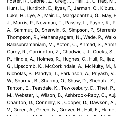
Foster, R.
,
Gabriel, Z.
,
Greig, J.
,
Hall, J.
,
Ul Haq, M.
Hunt, L.
,
Hurditch, E.
,
Ilyas, F.
,
Jarman, C.
,
Kibutu,
Luke, H.
,
Lye, A.
,
Mair, L.
,
Margabanthu, G.
,
May, P
J.
,
Morris, P.
,
Newman, T.
,
Passby, L.
,
Payne, R.
,
P
A.
,
Sammut, D.
,
Sherwin, S.
,
Simpson, P.
,
Sterrenb
Thompson, R.
,
Vethanayagam, N.
,
Wade, P.
,
Walke
Balasubramaniam, M.
,
Acton, C.
,
Ahmad, S.
,
Ahme
Carey, R.
,
Carrington, Z.
,
Chadwick, J.
,
Cocks, S.
,
P.
,
Hindle, A.
,
Holmes, R.
,
Hughes, G.
,
Hull, R.
,
Ijaz
G.
,
Lipscomb, K.
,
McCorkindale, A.
,
McNulty, M.
,
M
Nicholas, P.
,
Pandya, T.
,
Parkinson, A.
,
Priyash, V.
W.
,
Sharma, B.
,
Sharma, O.
,
Shaw, D.
,
Shehata, Z.
Tanton, E.
,
Teasdale, K.
,
Tewkesbury, D.
,
Thet, P.
M.
,
Webster, I.
,
Wilson, B.
,
Ashbrook-Raby, C.
,
Auj
Charlton, D.
,
Connelly, K.
,
Cooper, D.
,
Dawson, A.
V.
,
Green, A.
,
Green, N.
,
Grover, H.
,
Hall, E.
,
Hamood