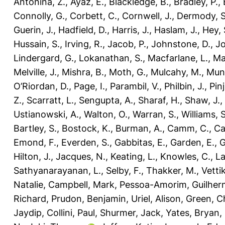
Antonina, Z.
,
Ayaz, E.
,
Blackledge, B.
,
Bradley, P.
,
Connolly, G.
,
Corbett, C.
,
Cornwell, J.
,
Dermody, S
Guerin, J.
,
Hadfield, D.
,
Harris, J.
,
Haslam, J.
,
Hey, 
Hussain, S.
,
Irving, R.
,
Jacob, P.
,
Johnstone, D.
,
Jo
Lindergard, G.
,
Lokanathan, S.
,
Macfarlane, L.
,
Ma
Melville, J.
,
Mishra, B.
,
Moth, G.
,
Mulcahy, M.
,
Munt
O’Riordan, D.
,
Page, I.
,
Parambil, V.
,
Philbin, J.
,
Pinj
Z.
,
Scarratt, L.
,
Sengupta, A.
,
Sharaf, H.
,
Shaw, J.
,
Ustianowski, A.
,
Walton, O.
,
Warran, S.
,
Williams, S
Bartley, S.
,
Bostock, K.
,
Burman, A.
,
Camm, C.
,
Ca
Emond, F.
,
Everden, S.
,
Gabbitas, E.
,
Garden, E.
,
G
Hilton, J.
,
Jacques, N.
,
Keating, L.
,
Knowles, C.
,
La
Sathyanarayanan, L.
,
Selby, F.
,
Thakker, M.
,
Vetti
Natalie
,
Campbell, Mark
,
Pessoa-Amorim, Guilher
Richard
,
Prudon, Benjamin
,
Uriel, Alison
,
Green, C
Jaydip
,
Collini, Paul
,
Shurmer, Jack
,
Yates, Bryan
,