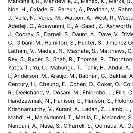
Mancinelli, R.
,
Mandeville, J.
,
Manso, K.
,
Marks, B.
Noe, H.
,
Oxlade, R.
,
Parekh, A.
,
Pradhan, V.
,
Rahm
J.
,
Vella, N.
,
Veres, M.
,
Watson, A.
,
West, R.
,
Weste
Adedeji, O.
,
Adewunmi, E.
,
Al-Saadi, Z.
,
Ashworth,
J.
,
Cooray, S.
,
Darnell, S.
,
Daunt, A.
,
Dave, V.
,
D’Me
C.
,
Gibani, M.
,
Hamilton, S.
,
Hunter, S.
,
Jimenez Gil
Latham, V.
,
Madeja, N.
,
Mashate, S.
,
Matthews, C.
Rey, S.
,
Ryder, S.
,
Shah, R.
,
Thomas, R.
,
Thornton,
Yates, T.
,
Yu, C.
,
Mahungu, T.
,
Tahir, H.
,
Abdul, A.
I.
,
Anderson, M.
,
Araujo, M.
,
Badhan, G.
,
Bakhai, A
Century, H.
,
Cheung, E.
,
Cohen, D.
,
Coker, O.
,
Coll
R.
,
Deelchand, V.
,
Dosani, M.
,
Ehiorobo, L.
,
Ellis, C
Handzewniak, N.
,
Hanison, E.
,
Hanson, S.
,
Holdho
Krishnamurthy, V.
,
Kurani, A.
,
Ladan, Z.
,
Lamb, L.
,
Mahdi, H.
,
Majekdunmi, T.
,
Matila, D.
,
Melander, S.
Nandani, A.
,
Nasa, S.
,
O’Farrell, S.
,
Oomatia, A.
,
O