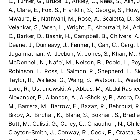
D.
,
Turner, G.
,
Bruce, J.
,
Arkley, C.
,
Rees, S.
,
Alin, J
A.
,
Clare, E.
,
Fox, S.
,
Franklin, S.
,
George, S.
,
How, 
Mwaura, E.
,
Nathvani, M.
,
Rose, A.
,
Scaletta, D.
,
S
Velankar, S.
,
Wren, L.
,
Wright, F.
,
Abouzaid, M.
,
Ad
D.
,
Barker, D.
,
Bashir, H.
,
Campbell, B.
,
Chilvers, A.
Deane, J.
,
Dunleavy, J.
,
Fenner, I.
,
Gan, C.
,
Garg, I.
Jagannathan, V.
,
Jeebun, V.
,
Jones, S.
,
Khan, M.
,
McDonnell, N.
,
Nafei, M.
,
Nelson, B.
,
Poole, L.
,
Poy
Robinson, L.
,
Ross, I.
,
Salmon, R.
,
Shepherd, L.
,
Si
Taylor, R.
,
Wallace, G.
,
Wang, S.
,
Watson, L.
,
Weet
Lord, R.
,
Ustianowski, A.
,
Abbas, M.
,
Abdul Rashee
Alexander, P.
,
Allanson, A.
,
Al-Sheklly, B.
,
Arora, D
M.
,
Barrera, M.
,
Barrow, E.
,
Bazaz, R.
,
Behrouzi, R
Bikov, A.
,
Birchall, K.
,
Blane, S.
,
Bokhari, S.
,
Bradle
Butt, M.
,
Calisti, G.
,
Carey, C.
,
Chaudhuri, N.
,
Chilc
Clayton-Smith, J.
,
Conway, R.
,
Cook, E.
,
Crasta, S