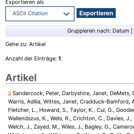
Exportieren als
Gruppieren nach:
Datum
|
Gehe zu:
Artikel
Anzahl der Einträge:
1
.
Artikel
Sandercock, Peter
,
Darbyshire, Janet
,
DeMets, 
Warris, Adilia
,
Wittes, Janet
,
Cradduck-Bamford, A
Fletcher, L.
,
Howard, S.
,
Taylor, K.
,
Cui, G.
,
Gooden
Wallendszus, K.
,
Wels, R.
,
Crichton, C.
,
Davies, J.
,
Welch, J.
,
Zayed, M.
,
Wiles, J.
,
Bagley, G.
,
Cameron