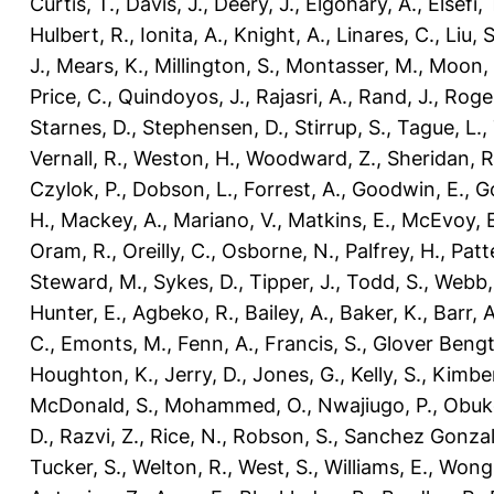
Curtis, T.
,
Davis, J.
,
Deery, J.
,
Elgohary, A.
,
Elsefi, 
Hulbert, R.
,
Ionita, A.
,
Knight, A.
,
Linares, C.
,
Liu, S
J.
,
Mears, K.
,
Millington, S.
,
Montasser, M.
,
Moon, 
Price, C.
,
Quindoyos, J.
,
Rajasri, A.
,
Rand, J.
,
Roger
Starnes, D.
,
Stephensen, D.
,
Stirrup, S.
,
Tague, L.
,
Vernall, R.
,
Weston, H.
,
Woodward, Z.
,
Sheridan, R
Czylok, P.
,
Dobson, L.
,
Forrest, A.
,
Goodwin, E.
,
G
H.
,
Mackey, A.
,
Mariano, V.
,
Matkins, E.
,
McEvoy, E
Oram, R.
,
Oreilly, C.
,
Osborne, N.
,
Palfrey, H.
,
Patt
Steward, M.
,
Sykes, D.
,
Tipper, J.
,
Todd, S.
,
Webb,
Hunter, E.
,
Agbeko, R.
,
Bailey, A.
,
Baker, K.
,
Barr, A
C.
,
Emonts, M.
,
Fenn, A.
,
Francis, S.
,
Glover Bengt
Houghton, K.
,
Jerry, D.
,
Jones, G.
,
Kelly, S.
,
Kimber
McDonald, S.
,
Mohammed, O.
,
Nwajiugo, P.
,
Obuko
D.
,
Razvi, Z.
,
Rice, N.
,
Robson, S.
,
Sanchez Gonzal
Tucker, S.
,
Welton, R.
,
West, S.
,
Williams, E.
,
Wong,