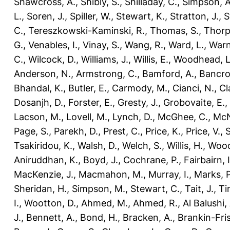
Shawcross, A.
,
Shibly, S.
,
Shilladay, C.
,
Simpson, A
L.
,
Soren, J.
,
Spiller, W.
,
Stewart, K.
,
Stratton, J.
,
S
C.
,
Tereszkowski-Kaminski, R.
,
Thomas, S.
,
Thorp
G.
,
Venables, I.
,
Vinay, S.
,
Wang, R.
,
Ward, L.
,
Warn
C.
,
Wilcock, D.
,
Williams, J.
,
Willis, E.
,
Woodhead, L
Anderson, N.
,
Armstrong, C.
,
Bamford, A.
,
Bancro
Bhandal, K.
,
Butler, E.
,
Carmody, M.
,
Cianci, N.
,
Cl
Dosanjh, D.
,
Forster, E.
,
Gresty, J.
,
Grobovaite, E.
,
Lacson, M.
,
Lovell, M.
,
Lynch, D.
,
McGhee, C.
,
McNe
Page, S.
,
Parekh, D.
,
Prest, C.
,
Price, K.
,
Price, V.
,
Tsakiridou, K.
,
Walsh, D.
,
Welch, S.
,
Willis, H.
,
Wood
Aniruddhan, K.
,
Boyd, J.
,
Cochrane, P.
,
Fairbairn, I
MacKenzie, J.
,
Macmahon, M.
,
Murray, I.
,
Marks, P
Sheridan, H.
,
Simpson, M.
,
Stewart, C.
,
Tait, J.
,
Ti
I.
,
Wootton, D.
,
Ahmed, M.
,
Ahmed, R.
,
Al Balushi,
J.
,
Bennett, A.
,
Bond, H.
,
Bracken, A.
,
Brankin-Fris