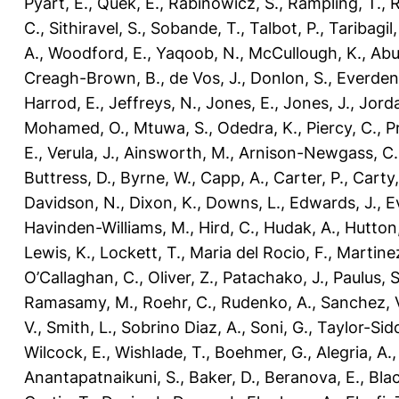
Pyart, E.
,
Quek, E.
,
Rabinowicz, S.
,
Rampling, T.
,
R
C.
,
Sithiravel, S.
,
Sobande, T.
,
Talbot, P.
,
Taribagil,
A.
,
Woodford, E.
,
Yaqoob, N.
,
McCullough, K.
,
Abu
Creagh-Brown, B.
,
de Vos, J.
,
Donlon, S.
,
Everden
Harrod, E.
,
Jeffreys, N.
,
Jones, E.
,
Jones, J.
,
Jorda
Mohamed, O.
,
Mtuwa, S.
,
Odedra, K.
,
Piercy, C.
,
P
E.
,
Verula, J.
,
Ainsworth, M.
,
Arnison-Newgass, C.
Buttress, D.
,
Byrne, W.
,
Capp, A.
,
Carter, P.
,
Carty,
Davidson, N.
,
Dixon, K.
,
Downs, L.
,
Edwards, J.
,
E
Havinden-Williams, M.
,
Hird, C.
,
Hudak, A.
,
Hutton,
Lewis, K.
,
Lockett, T.
,
Maria del Rocio, F.
,
Martinez
O’Callaghan, C.
,
Oliver, Z.
,
Patachako, J.
,
Paulus, S
Ramasamy, M.
,
Roehr, C.
,
Rudenko, A.
,
Sanchez, 
V.
,
Smith, L.
,
Sobrino Diaz, A.
,
Soni, G.
,
Taylor-Sid
Wilcock, E.
,
Wishlade, T.
,
Boehmer, G.
,
Alegria, A.
Anantapatnaikuni, S.
,
Baker, D.
,
Beranova, E.
,
Bla