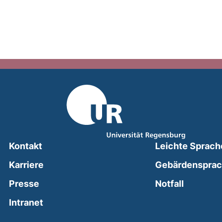
Kontakt
Leichte Sprach
Karriere
Gebärdenspra
(external
Presse
Notfall
(external link, opens in a new window)
Intranet