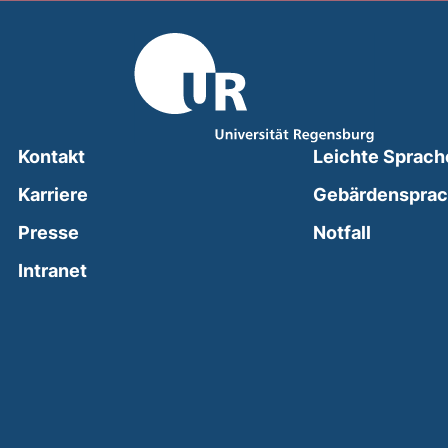
Kontakt
Leichte Sprach
Karriere
Gebärdenspra
(external
Presse
Notfall
(external link, opens in a new window)
Intranet