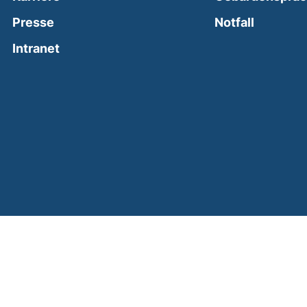
(external
Presse
Notfall
(external link, opens in a new window)
Intranet