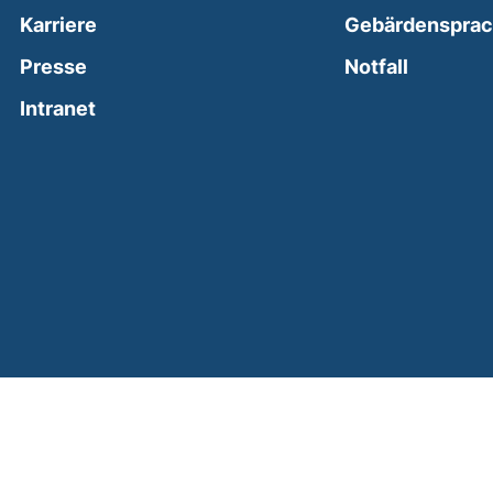
Karriere
Gebärdenspra
(external
Presse
Notfall
(external link, opens in a new window)
Intranet