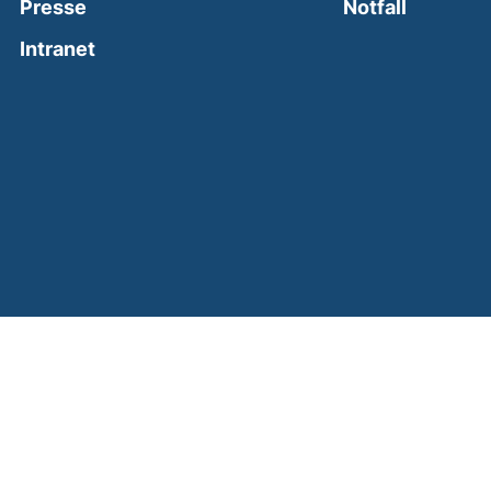
(external
Presse
Notfall
(external link, opens in a new window)
Intranet