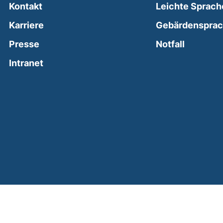
Kontakt
Leichte Sprach
Karriere
Gebärdenspra
(external
Presse
Notfall
(external link, opens in a new window)
Intranet