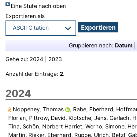
Eine Stufe nach oben
Exportieren als
Gruppieren nach:
Datum
Gehe zu:
2024
|
2023
Anzahl der Einträge:
2
.
2024
Noppeney, Thomas
,
Rabe, Eberhard
,
Hoffman
Florian
,
Pittrow, David
,
Klotsche, Jens
,
Gerlach, H
Tina
,
Schön, Norbert Harriet
,
Werno, Simone
,
Her
Martin
,
Rieker, Eberhard
,
Ruppe, Ulrich
,
Betzl, Gab