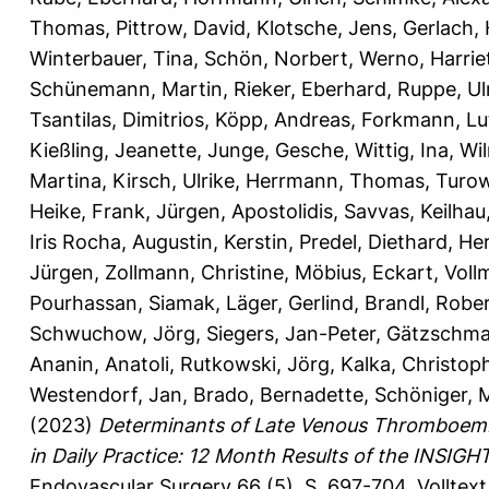
Thomas
,
Pittrow, David
,
Klotsche, Jens
,
Gerlach, 
Winterbauer, Tina
,
Schön, Norbert
,
Werno, Harrie
Schünemann, Martin
,
Rieker, Eberhard
,
Ruppe, Ul
Tsantilas, Dimitrios
,
Köpp, Andreas
,
Forkmann, Lu
Kießling, Jeanette
,
Junge, Gesche
,
Wittig, Ina
,
Wi
Martina
,
Kirsch, Ulrike
,
Herrmann, Thomas
,
Turow
Heike
,
Frank, Jürgen
,
Apostolidis, Savvas
,
Keilhau
Iris Rocha
,
Augustin, Kerstin
,
Predel, Diethard
,
He
Jürgen
,
Zollmann, Christine
,
Möbius, Eckart
,
Voll
Pourhassan, Siamak
,
Läger, Gerlind
,
Brandl, Robe
Schwuchow, Jörg
,
Siegers, Jan-Peter
,
Gätzschma
Ananin, Anatoli
,
Rutkowski, Jörg
,
Kalka, Christop
Westendorf, Jan
,
Brado, Bernadette
,
Schöniger, 
(2023)
Determinants of Late Venous Thromboembol
in Daily Practice: 12 Month Results of the INSIG
Endovascular Surgery 66 (5), S. 697-704.
Volltex