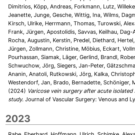
Dimitrios
,
Köpp, Andreas
,
Forkmann, Lutz
,
Willek
Jeanette
,
Junge, Gesche
,
Wittig, Ina
,
Wilms, Dag
Kirsch, Ulrike
,
Herrmann, Thomas
,
Turowski, Ale
Frank, Jürgen
,
Apostolidis, Savvas
,
Keilhau, Dag-
Rocha
,
Augustin, Kerstin
,
Predel, Diethard
,
Hertel
Jürgen
,
Zollmann, Christine
,
Möbius, Eckart
,
Voll
Pourhassan, Siamak
,
Läger, Gerlind
,
Brandl, Robe
Schwuchow, Jörg
,
Siegers, Jan-Peter
,
Gätzschma
Ananin, Anatoli
,
Rutkowski, Jörg
,
Kalka, Christop
Westendorf, Jan
,
Brado, Bernadette
,
Schöniger, 
(2024)
Varicose vein surgery after acute isolated
study.
Journal of Vascular Surgery: Venous and Lym
2023
Rabe, Eberhard
,
Hoffmann, Ulrich
,
Schimke, Alex