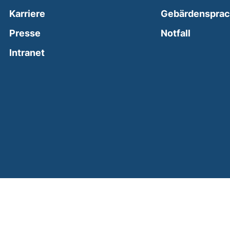
Karriere
Gebärdenspra
(external
Presse
Notfall
(external link, opens in a new window)
Intranet