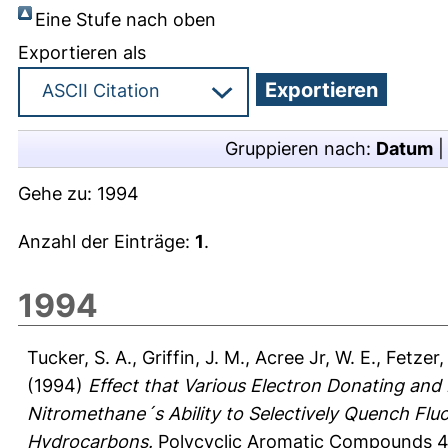
Eine Stufe nach oben
Exportieren als
Gruppieren nach:
Datum
Gehe zu:
1994
Anzahl der Einträge:
1
.
1994
Tucker, S. A.
,
Griffin, J. M.
,
Acree Jr, W. E.
,
Fetzer, 
(1994)
Effect that Various Electron Donating an
Nitromethane´s Ability to Selectively Quench Flu
Hydrocarbons.
Polycyclic Aromatic Compounds 4,