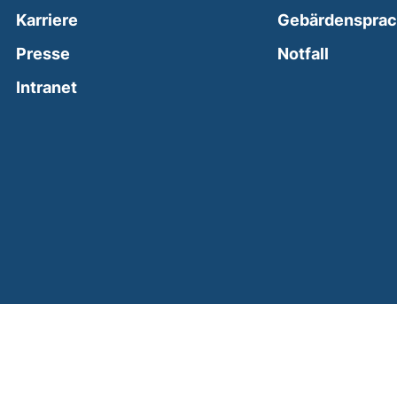
Karriere
Gebärdenspra
(external
Presse
Notfall
(external link, opens in a new window)
Intranet