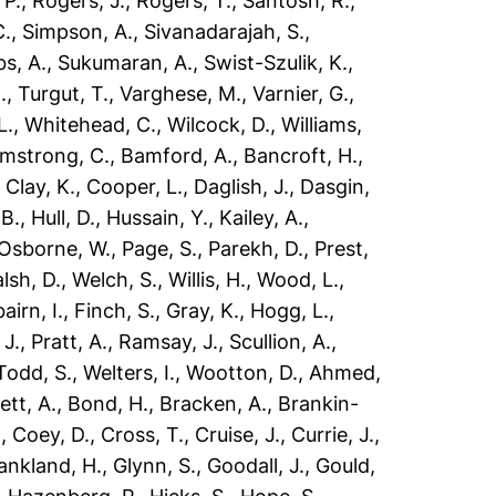
 P.
,
Rogers, J.
,
Rogers, T.
,
Santosh, R.
,
C.
,
Simpson, A.
,
Sivanadarajah, S.
,
s, A.
,
Sukumaran, A.
,
Swist-Szulik, K.
,
.
,
Turgut, T.
,
Varghese, M.
,
Varnier, G.
,
L.
,
Whitehead, C.
,
Wilcock, D.
,
Williams,
mstrong, C.
,
Bamford, A.
,
Bancroft, H.
,
,
Clay, K.
,
Cooper, L.
,
Daglish, J.
,
Dasgin,
 B.
,
Hull, D.
,
Hussain, Y.
,
Kailey, A.
,
Osborne, W.
,
Page, S.
,
Parekh, D.
,
Prest,
lsh, D.
,
Welch, S.
,
Willis, H.
,
Wood, L.
,
airn, I.
,
Finch, S.
,
Gray, K.
,
Hogg, L.
,
J.
,
Pratt, A.
,
Ramsay, J.
,
Scullion, A.
,
Todd, S.
,
Welters, I.
,
Wootton, D.
,
Ahmed,
tt, A.
,
Bond, H.
,
Bracken, A.
,
Brankin-
.
,
Coey, D.
,
Cross, T.
,
Cruise, J.
,
Currie, J.
,
ankland, H.
,
Glynn, S.
,
Goodall, J.
,
Gould,