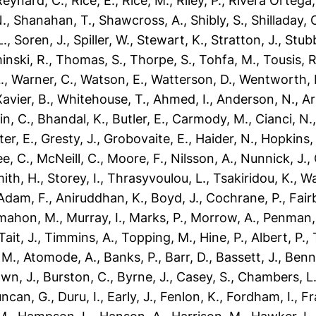
Reynard, C.
,
Rice, E.
,
Rice, M.
,
Riley, P.
,
Rivera Ortega,
N.
,
Shanahan, T.
,
Shawcross, A.
,
Shibly, S.
,
Shilladay, 
L.
,
Soren, J.
,
Spiller, W.
,
Stewart, K.
,
Stratton, J.
,
Stubb
nski, R.
,
Thomas, S.
,
Thorpe, S.
,
Tohfa, M.
,
Tousis, R
.
,
Warner, C.
,
Watson, E.
,
Watterson, D.
,
Wentworth, 
Xavier, B.
,
Whitehouse, T.
,
Ahmed, I.
,
Anderson, N.
,
Ar
in, C.
,
Bhandal, K.
,
Butler, E.
,
Carmody, M.
,
Cianci, N.
ter, E.
,
Gresty, J.
,
Grobovaite, E.
,
Haider, N.
,
Hopkins,
e, C.
,
McNeill, C.
,
Moore, F.
,
Nilsson, A.
,
Nunnick, J.
,
ith, H.
,
Storey, I.
,
Thrasyvoulou, L.
,
Tsakiridou, K.
,
Wa
Adam, F.
,
Aniruddhan, K.
,
Boyd, J.
,
Cochrane, P.
,
Fairb
mahon, M.
,
Murray, I.
,
Marks, P.
,
Morrow, A.
,
Penman, 
Tait, J.
,
Timmins, A.
,
Topping, M.
,
Hine, P.
,
Albert, P.
,
 M.
,
Atomode, A.
,
Banks, P.
,
Barr, D.
,
Bassett, J.
,
Benne
wn, J.
,
Burston, C.
,
Byrne, J.
,
Casey, S.
,
Chambers, L
ncan, G.
,
Duru, I.
,
Early, J.
,
Fenlon, K.
,
Fordham, I.
,
Fr