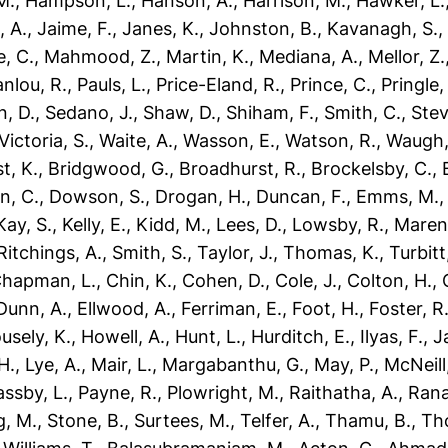
M.
,
Hampson, L.
,
Hanson, A.
,
Harrison, M.
,
Hawker, L.
, A.
,
Jaime, F.
,
Janes, K.
,
Johnston, B.
,
Kavanagh, S.
, C.
,
Mahmood, Z.
,
Martin, K.
,
Mediana, A.
,
Mellor, Z.
nlou, R.
,
Pauls, L.
,
Price-Eland, R.
,
Prince, C.
,
Pringle,
n, D.
,
Sedano, J.
,
Shaw, D.
,
Shiham, F.
,
Smith, C.
,
Stev
Victoria, S.
,
Waite, A.
,
Wasson, E.
,
Watson, R.
,
Waugh,
t, K.
,
Bridgwood, G.
,
Broadhurst, R.
,
Brockelsby, C.
,
n, C.
,
Dowson, S.
,
Drogan, H.
,
Duncan, F.
,
Emms, M.
Kay, S.
,
Kelly, E.
,
Kidd, M.
,
Lees, D.
,
Lowsby, R.
,
Maren
Ritchings, A.
,
Smith, S.
,
Taylor, J.
,
Thomas, K.
,
Turbitt
hapman, L.
,
Chin, K.
,
Cohen, D.
,
Cole, J.
,
Colton, H.
,
Dunn, A.
,
Ellwood, A.
,
Ferriman, E.
,
Foot, H.
,
Foster, R
usely, K.
,
Howell, A.
,
Hunt, L.
,
Hurditch, E.
,
Ilyas, F.
,
J
H.
,
Lye, A.
,
Mair, L.
,
Margabanthu, G.
,
May, P.
,
McNeill,
assby, L.
,
Payne, R.
,
Plowright, M.
,
Raithatha, A.
,
Rana
g, M.
,
Stone, B.
,
Surtees, M.
,
Telfer, A.
,
Thamu, B.
,
Th