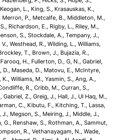
,
Hazenberg, P.
,
Hicks, S.
,
Hope, S.
,
,
Keogan, L.
,
King, S.
,
Krasauskas, K.
,
,
Merron, P.
,
Metcalfe, B.
,
Middleton, M.
,
 S.
,
Richardson, E.
,
Rigby, L.
,
Riley, M.
,
enson, S.
,
Stockdale, A.
,
Tempany, J.
,
 V.
,
Westhead, R.
,
Wilding, L.
,
Williams,
Brockley, T.
,
Brown, J.
,
Bujazia, R.
,
,
Farooq, H.
,
Fullerton, D.
,
G, N.
,
Gabriel,
, D.
,
Maseda, D.
,
Matovu, E.
,
McIntyre,
, K.
,
Williams, M.
,
Yasmin, S.
,
Ang, A.
,
Condliffe, R.
,
Cribb, M.
,
Curran, S.
,
.
,
Gabriel, Z.
,
Greig, J.
,
Hall, J.
,
Ul Haq, M.
,
arman, C.
,
Kibutu, F.
,
Kitching, T.
,
Lassa,
 J.
,
Megson, S.
,
Meiring, J.
,
Middle, J.
,
, G.
,
Renshaw, S.
,
Rothman, A.
,
Sammut,
ompson, R.
,
Vethanayagam, N.
,
Wade,