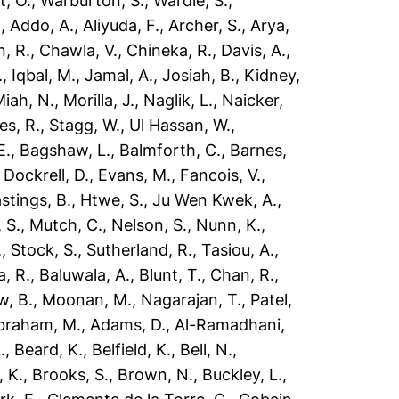
t, O.
,
Warburton, S.
,
Wardle, S.
,
.
,
Addo, A.
,
Aliyuda, F.
,
Archer, S.
,
Arya,
, R.
,
Chawla, V.
,
Chineka, R.
,
Davis, A.
,
.
,
Iqbal, M.
,
Jamal, A.
,
Josiah, B.
,
Kidney,
iah, N.
,
Morilla, J.
,
Naglik, L.
,
Naicker,
es, R.
,
Stagg, W.
,
Ul Hassan, W.
,
E.
,
Bagshaw, L.
,
Balmforth, C.
,
Barnes,
,
Dockrell, D.
,
Evans, M.
,
Fancois, V.
,
stings, B.
,
Htwe, S.
,
Ju Wen Kwek, A.
,
 S.
,
Mutch, C.
,
Nelson, S.
,
Nunn, K.
,
.
,
Stock, S.
,
Sutherland, R.
,
Tasiou, A.
,
a, R.
,
Baluwala, A.
,
Blunt, T.
,
Chan, R.
,
, B.
,
Moonan, M.
,
Nagarajan, T.
,
Patel,
braham, M.
,
Adams, D.
,
Al-Ramadhani,
.
,
Beard, K.
,
Belfield, K.
,
Bell, N.
,
 K.
,
Brooks, S.
,
Brown, N.
,
Buckley, L.
,