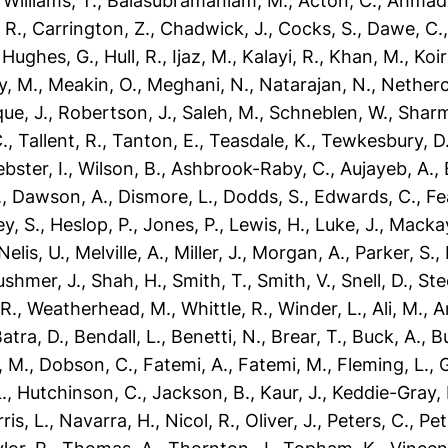
,
Williams, T.
,
Balasubramaniam, M.
,
Acton, C.
,
Ahmad,
 R.
,
Carrington, Z.
,
Chadwick, J.
,
Cocks, S.
,
Dawe, C.
,
Hughes, G.
,
Hull, R.
,
Ijaz, M.
,
Kalayi, R.
,
Khan, M.
,
Koir
y, M.
,
Meakin, O.
,
Meghani, N.
,
Natarajan, N.
,
Netherc
que, J.
,
Robertson, J.
,
Saleh, M.
,
Schneblen, W.
,
Sharm
.
,
Tallent, R.
,
Tanton, E.
,
Teasdale, K.
,
Tewkesbury, D
bster, I.
,
Wilson, B.
,
Ashbrook-Raby, C.
,
Aujayeb, A.
,
.
,
Dawson, A.
,
Dismore, L.
,
Dodds, S.
,
Edwards, C.
,
Fe
y, S.
,
Heslop, P.
,
Jones, P.
,
Lewis, H.
,
Luke, J.
,
Mackay
elis, U.
,
Melville, A.
,
Miller, J.
,
Morgan, A.
,
Parker, S.
,
ushmer, J.
,
Shah, H.
,
Smith, T.
,
Smith, V.
,
Snell, D.
,
Ste
R.
,
Weatherhead, M.
,
Whittle, R.
,
Winder, L.
,
Ali, M.
,
A
atra, D.
,
Bendall, L.
,
Benetti, N.
,
Brear, T.
,
Buck, A.
,
B
, M.
,
Dobson, C.
,
Fatemi, A.
,
Fatemi, M.
,
Fleming, L.
,
G
.
,
Hutchinson, C.
,
Jackson, B.
,
Kaur, J.
,
Keddie-Gray, 
ris, L.
,
Navarra, H.
,
Nicol, R.
,
Oliver, J.
,
Peters, C.
,
Pet