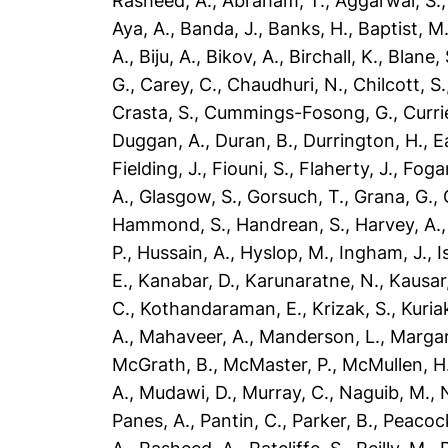
Rasheed, A.
,
Abraham, T.
,
Aggarwal, S.
Aya, A.
,
Banda, J.
,
Banks, H.
,
Baptist, M
A.
,
Biju, A.
,
Bikov, A.
,
Birchall, K.
,
Blane, 
G.
,
Carey, C.
,
Chaudhuri, N.
,
Chilcott, S.
Crasta, S.
,
Cummings-Fosong, G.
,
Curri
Duggan, A.
,
Duran, B.
,
Durrington, H.
,
E
Fielding, J.
,
Fiouni, S.
,
Flaherty, J.
,
Fogar
A.
,
Glasgow, S.
,
Gorsuch, T.
,
Grana, G.
,
Hammond, S.
,
Handrean, S.
,
Harvey, A.
P.
,
Hussain, A.
,
Hyslop, M.
,
Ingham, J.
,
I
E.
,
Kanabar, D.
,
Karunaratne, N.
,
Kausar,
C.
,
Kothandaraman, E.
,
Krizak, S.
,
Kuria
A.
,
Mahaveer, A.
,
Manderson, L.
,
Margar
McGrath, B.
,
McMaster, P.
,
McMullen, H
A.
,
Mudawi, D.
,
Murray, C.
,
Naguib, M.
,
Panes, A.
,
Pantin, C.
,
Parker, B.
,
Peacock