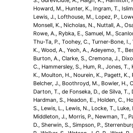
S.
,
Gureviciute, A.
,
Haigh, K.
,
Hamilton, 
Howard, M.
,
Hunter, K.
,
Ingram, T.
,
Islim
Lewis, J.
,
Lofthouse, M.
,
Lopez, P.
,
Lowe
Monsell, K.
,
Nicholas, N.
,
Nuttall, A.
,
Osa
Rowe, A.
,
Rybka, E.
,
Samuel, M.
,
Scanlo
Thu-Ta, P.
,
Toohey, C.
,
Turner-Bone, I.
,
K.
,
Wood, A.
,
Yeoh, A.
,
Adeyemo, T.
,
Bes
Burton, A.
,
Clarke, S.
,
Cremona, J.
,
Dixo
C.
,
Hammersley, S.
,
Hum, R.
,
Jones, T.
,
K.
,
Moulton, H.
,
Nourein, K.
,
Pagett, K.
,
Belcher, J.
,
Boothroyd, M.
,
Bowler, H.
,
C
Darton, T.
,
de Fonseka, D.
,
de Silva, T.
,
Hardman, S.
,
Headon, E.
,
Holden, C.
,
Ho
S.
,
Lewis, L.
,
Lewis, N.
,
Locke, T.
,
Luke, 
Middleton, J.
,
Morris, P.
,
Newman, T.
,
P
D.
,
Sherwin, S.
,
Simpson, P.
,
Sterrenbur