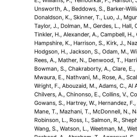
E.
,
Williams, P.
,
Yelnoorkar, F.
,
Hanson, J
Unsworth, A.
,
Beddows, S.
,
Barker-Will
Donaldson, K.
,
Skinner, T.
,
Luo, J.
,
Mgun
Taylor, J.
,
Dolman, M.
,
Gerdes, L.
,
Hall, 
Tinkler, H.
,
Alexander, A.
,
Campbell, H.
,
Hampshire, K.
,
Harrison, S.
,
Kirk, J.
,
Naz
Hodgson, H.
,
Jackson, S.
,
Odam, M.
,
Wi
Rees, A.
,
Mather, N.
,
Denwood, T.
,
Harr
Bowman, S.
,
Chakraborty, A.
,
Clare, E.
,
Mwaura, E.
,
Nathvani, M.
,
Rose, A.
,
Scal
Wright, F.
,
Abouzaid, M.
,
Adams, C.
,
Al 
Chilvers, A.
,
Chinonso, E.
,
Collins, V.
,
Co
Gowans, S.
,
Hartrey, W.
,
Hernandez, F.
Mane, T.
,
Mazhani, T.
,
McDonnell, N.
,
N
Robinson, L.
,
Ross, I.
,
Salmon, R.
,
Sheph
Wang, S.
,
Watson, L.
,
Weetman, M.
,
Weth