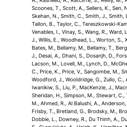
A.
,
Rasheed, A.
,
Ratcliffe, S.
,
Reilly, M.
,
Scoones, T.
,
Scott, A.
,
Sellers, K.
,
Sen, 
Skehan, N.
,
Smith, C.
,
Smith, J.
,
Smith, 
Tallon, B.
,
Taylor, C.
,
Tereszkowski-Kami
Venables, I.
,
Vinay, S.
,
Wang, R.
,
Ward, L
J.
,
Willis, E.
,
Woodhead, L.
,
Worton, S.
,
Bates, M.
,
Bellamy, M.
,
Bellamy, T.
,
Berg
J.
,
Desai, A.
,
Dhani, S.
,
Dosanjh, D.
,
Fors
Lacson, M.
,
Lovell, M.
,
Lynch, D.
,
McGhe
C.
,
Price, K.
,
Price, V.
,
Sangombe, M.
,
Sm
Woodford, J.
,
Wooldridge, G.
,
Zullo, C.
,
Iwanikiw, S.
,
Liu, P.
,
MacKenzie, J.
,
Mac
Sheridan, H.
,
Simpson, M.
,
Stewart, C.
,
M.
,
Ahmed, R.
,
Al Balushi, A.
,
Anderson,
Frisby, T.
,
Bretland, G.
,
Brodsky, M.
,
Bro
Dobbie, L.
,
Downey, R.
,
Du Thinh, A.
,
Du