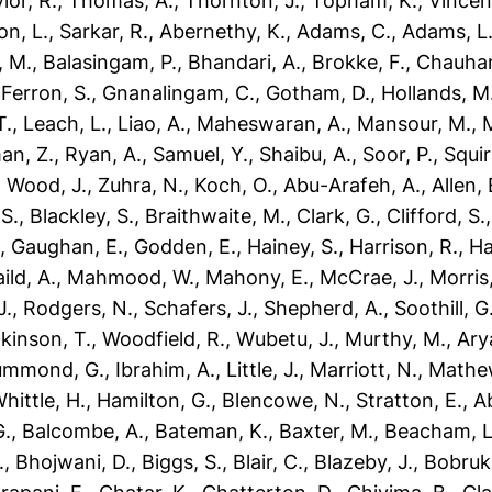
lor, R.
,
Thomas, A.
,
Thornton, J.
,
Topham, K.
,
Vincen
on, L.
,
Sarkar, R.
,
Abernethy, K.
,
Adams, C.
,
Adams, L
, M.
,
Balasingam, P.
,
Bhandari, A.
,
Brokke, F.
,
Chauhan
,
Ferron, S.
,
Gnanalingam, C.
,
Gotham, D.
,
Hollands, M
T.
,
Leach, L.
,
Liao, A.
,
Maheswaran, A.
,
Mansour, M.
,
M
an, Z.
,
Ryan, A.
,
Samuel, Y.
,
Shaibu, A.
,
Soor, P.
,
Squir
,
Wood, J.
,
Zuhra, N.
,
Koch, O.
,
Abu-Arafeh, A.
,
Allen, 
S.
,
Blackley, S.
,
Braithwaite, M.
,
Clark, G.
,
Clifford, S.
.
,
Gaughan, E.
,
Godden, E.
,
Hainey, S.
,
Harrison, R.
,
Ha
ld, A.
,
Mahmood, W.
,
Mahony, E.
,
McCrae, J.
,
Morris,
J.
,
Rodgers, N.
,
Schafers, J.
,
Shepherd, A.
,
Soothill, G
lkinson, T.
,
Woodfield, R.
,
Wubetu, J.
,
Murthy, M.
,
Ary
ummond, G.
,
Ibrahim, A.
,
Little, J.
,
Marriott, N.
,
Mathew
hittle, H.
,
Hamilton, G.
,
Blencowe, N.
,
Stratton, E.
,
A
G.
,
Balcombe, A.
,
Bateman, K.
,
Baxter, M.
,
Beacham, L
.
,
Bhojwani, D.
,
Biggs, S.
,
Blair, C.
,
Blazeby, J.
,
Bobruk,