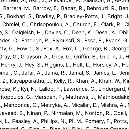
,
Ahmed, A.
,
Akili, S.
,
Alexander, P.
,
Allanson, A.
,
Al-She
.
,
Barrera, M.
,
Barrow, E.
,
Bazaz, R.
,
Behrouzi, R.
,
Ben
S.
,
Bokhari, S.
,
Bradley, P.
,
Bradley-Potts, J.
,
Bright, J
,
Chmiel, C.
,
Chrisopoulou, A.
,
Church, E.
,
Clark, R.
,
C
e, S.
,
Dalgleish, H.
,
Davies, C.
,
Dean, K.
,
Desai, A.
,
Dhil
ades, C.
,
Eatough, R.
,
Elyoussfi, S.
,
Essa, F.
,
Evans, G.
ty, G.
,
Fowler, S.
,
Fox, A.
,
Fox, C.
,
George, B.
,
George
Gray, G.
,
Grayson, A.
,
Grey, G.
,
Griffin, B.
,
Guerin, J.
,
H
,
Henry, J.
,
Hey, S.
,
Higgins, L.
,
Holt, L.
,
Horsley, A.
,
Ho
smail, O.
,
Jafar, A.
,
Jama, R.
,
Jamal, S.
,
James, L.
,
Jen
 Z.
,
Kayappurathu, J.
,
Kelly, R.
,
Khan, A.
,
Khan, W.
,
Ki
kose, K.
,
Kyi, N.
,
Lalloo, F.
,
Lawrence, G.
,
Lindergard, 
itopoulos, G.
,
Marsden, P.
,
Mathews, J.
,
Mathioudakis
.
,
Mendonca, C.
,
Metryka, A.
,
Micallef, D.
,
Mishra, A.
,
Naveed, S.
,
Ninan, P.
,
Nirmalan, M.
,
Norton, R.
,
Odell,
, L.
,
Peasley, A.
,
Phillips, N.
,
PI, M.
,
Pomery, F.
,
Potts,