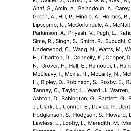
P.
,
Walker, S.
,
Watson, J. G. R.
,
West, R.
Altaf, S.
,
Amin, A.
,
Bajandouh, A.
,
Carey,
Green, A.
,
Hill, P.
,
Hindle, A.
,
Holmes, R.
Lipscomb, K.
,
McCorkindale, A.
,
McNult
Parkinson, A.
,
Priyash, V.
,
Pugh, L.
,
Rafi
Sime, R.
,
Singh, S.
,
Smith, R.
,
Subudhi, C
Underwood, C.
,
Wang, N.
,
Watts, M.
,
We
H.
,
Charlton, D.
,
Connelly, K.
,
Cooper, D
N.
,
Grover, H.
,
Hall, E.
,
Hamoodi, I.
,
Hane
McEleavy, I.
,
Mckie, H.
,
McLarty, N.
,
McN
H.
,
Ripley, D.
,
Robinson, S.
,
Rosby, E.
,
R
Tanney, C.
,
Taylor, L.
,
Ward, J.
,
Warren, 
Ashton, D.
,
Babington, G.
,
Bartlett, G.
,
B
J.
,
Clark, L.
,
Connor, E.
,
Davies, P.
,
Dent
Hodgkinson, S.
,
Hodgson, S.
,
Howard, L
Lawless, L.
,
Looby, L.
,
Meredith, M.
,
Mor