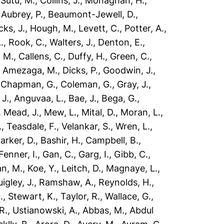
,
Sutu, M.
,
Collins, J.
,
Monaghan, H.
,
,
Aubrey, P.
,
Beaumont-Jewell, D.
,
cks, J.
,
Hough, M.
,
Levett, C.
,
Potter, A.
,
.
,
Rook, C.
,
Walters, J.
,
Denton, E.
,
 M.
,
Callens, C.
,
Duffy, H.
,
Green, C.
,
,
Amezaga, M.
,
Dicks, P.
,
Goodwin, J.
,
,
Chapman, G.
,
Coleman, G.
,
Gray, J.
,
 J.
,
Anguvaa, L.
,
Bae, J.
,
Bega, G.
,
,
Mead, J.
,
Mew, L.
,
Mital, D.
,
Moran, L.
,
.
,
Teasdale, F.
,
Velankar, S.
,
Wren, L.
,
arker, D.
,
Bashir, H.
,
Campbell, B.
,
Fenner, I.
,
Gan, C.
,
Garg, I.
,
Gibb, C.
,
n, M.
,
Koe, Y.
,
Leitch, D.
,
Magnaye, L.
,
igley, J.
,
Ramshaw, A.
,
Reynolds, H.
,
.
,
Stewart, K.
,
Taylor, R.
,
Wallace, G.
,
R.
,
Ustianowski, A.
,
Abbas, M.
,
Abdul