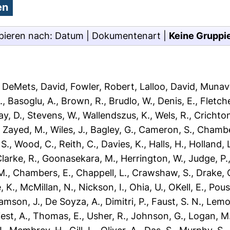
pieren nach:
Datum
|
Dokumentenart
|
Keine Gruppi
,
DeMets, David
,
Fowler, Robert
,
Lalloo, David
,
Munav
.
,
Basoglu, A.
,
Brown, R.
,
Brudlo, W.
,
Denis, E.
,
Fletche
ay, D.
,
Stevens, W.
,
Wallendszus, K.
,
Wels, R.
,
Crichton
,
Zayed, M.
,
Wiles, J.
,
Bagley, G.
,
Cameron, S.
,
Chamber
 S.
,
Wood, C.
,
Reith, C.
,
Davies, K.
,
Halls, H.
,
Holland, 
larke, R.
,
Goonasekara, M.
,
Herrington, W.
,
Judge, P.
M.
,
Chambers, E.
,
Chappell, L.
,
Crawshaw, S.
,
Drake, 
 K.
,
McMillan, N.
,
Nickson, I.
,
Ohia, U.
,
OKell, E.
,
Poust
iamson, J.
,
De Soyza, A.
,
Dimitri, P.
,
Faust, S. N.
,
Lemo
iest, A.
,
Thomas, E.
,
Usher, R.
,
Johnson, G.
,
Logan, M