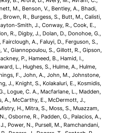
klly, B.
,
Arora, D.
,
Avery, M.
,
Avram, C.
,
nett, M.
,
Benson, V.
,
Bentley, A.
,
Bhadi,
.
,
Brown, R.
,
Burgess, S.
,
Butt, M.
,
Calisti,
layton-Smith, J.
,
Conway, R.
,
Cook, E.
,
lon, R.
,
Digby, J.
,
Dolan, D.
,
Donohoe, G.
,
,
Fairclough, A.
,
Faluyi, D.
,
Ferguson, S.
,
, V.
,
Giannopoulou, S.
,
Gillott, R.
,
Gipson,
ackney, P.
,
Hameed, B.
,
Hamid, I.
,
ward, L.
,
Hughes, S.
,
Hulme, A.
,
Hulme,
nings, F.
,
John, A.
,
John, M.
,
Johnstone,
ng, J.
,
Knight, S.
,
Kolakaluri, E.
,
Kosmidis,
G.
,
Logue, C. A.
,
Macfarlane, L.
,
Madden,
, A.
,
McCarthy, E.
,
McDermott, J.
,
Mistry, H.
,
Mitra, S.
,
Moss, S.
,
Muazzam,
 N.
,
Osborne, R.
,
Padden, G.
,
Palacios, A.
,
 J.
,
Power, N.
,
Pursell, M.
,
Ramchandani,