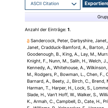
Grup
Anzahl der Einträge:
1
.
Sandercock, Peter
,
Darbyshire, Janet
Janet
,
Cradduck-Bamford, A.
,
Barton, J
Goodenough, B.
,
King, A.
,
Lay, M.
,
Murr
Knight, F.
,
Nunn, M.
,
Salih, H.
,
Welch, J.
Kennedy, A.
,
Whitehouse, A.
,
Wilkinson,
M.
,
Rodgers, P.
,
Bowman, L.
,
Chen, F.
,
C
Barnard, A.
,
Beety, J.
,
Birch, C.
,
Brend, 
Harman, T.
,
Harper, H.
,
Lock, S.
,
Lomme,
Slade, H.
,
Van’t Hoff, W.
,
Walker, S.
,
Will
K.
,
Armah, C.
,
Campbell, D.
,
Cate, H.
,
Pr