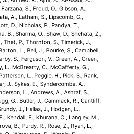
 S.
,
Ahmed, R.
,
Ajmi, A.
,
Al-Asadi, A.
,
,
Farzana, S.
,
Froud, O.
,
Gibson, A.
,
ata, A.
,
Latham, S.
,
Lipscomb, G.
,
ott, D.
,
Nicholas, P.
,
Pandya, T.
,
a, B.
,
Sharma, O.
,
Shaw, D.
,
Shehata, Z.
,
.
,
Thet, P.
,
Thornton, S.
,
Timerick, J.
,
Barton, L.
,
Bell, J.
,
Bourke, S.
,
Campbell,
arby, S.
,
Ferguson, V.
,
Green, A.
,
Green,
, L.
,
McBrearty, C.
,
McCafferty, G.
,
Patterson, L.
,
Peggie, H.
,
Pick, S.
,
Rank,
er, J.
,
Sykes, E.
,
Syndercombe, A.
,
nderson, L.
,
Andrews, A.
,
Ashraf, S.
,
ugg, G.
,
Butler, J.
,
Cammack, R.
,
Cantliff,
rundy, J.
,
Hallas, J.
,
Hodgen, L.
,
E.
,
Kendall, E.
,
Khurana, C.
,
Langley, M.
,
rova, B.
,
Purdy, R.
,
Rose, Z.
,
Ryan, L.
,