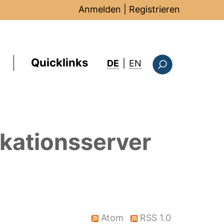
Anmelden
|
Registrieren
Quicklinks
: this page in Englis
DE
|
EN
Suchformular
kationsserver
Atom
RSS 1.0