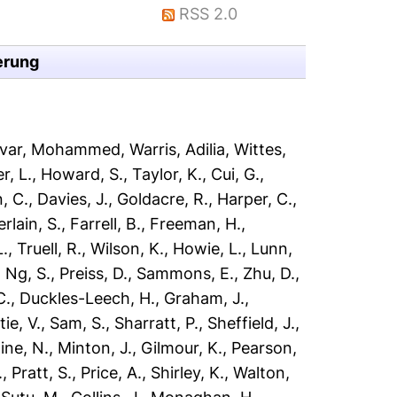
RSS 2.0
erung
var, Mohammed
,
Warris, Adilia
,
Wittes,
r, L.
,
Howard, S.
,
Taylor, K.
,
Cui, G.
,
, C.
,
Davies, J.
,
Goldacre, R.
,
Harper, C.
,
lain, S.
,
Farrell, B.
,
Freeman, H.
,
L.
,
Truell, R.
,
Wilson, K.
,
Howie, L.
,
Lunn,
,
Ng, S.
,
Preiss, D.
,
Sammons, E.
,
Zhu, D.
,
C.
,
Duckles-Leech, H.
,
Graham, J.
,
ie, V.
,
Sam, S.
,
Sharratt, P.
,
Sheffield, J.
,
ine, N.
,
Minton, J.
,
Gilmour, K.
,
Pearson,
.
,
Pratt, S.
,
Price, A.
,
Shirley, K.
,
Walton,