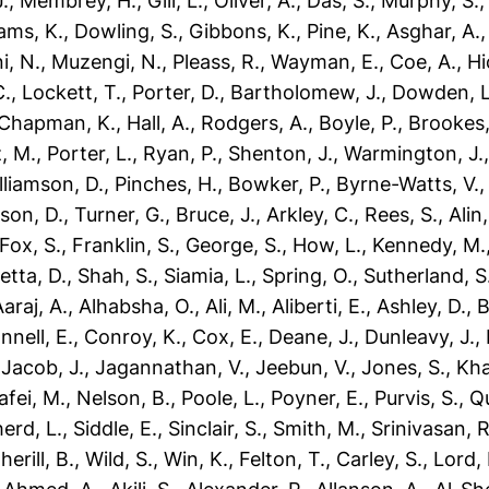
.
,
Membrey, H.
,
Gill, L.
,
Oliver, A.
,
Das, S.
,
Murphy, S.
iams, K.
,
Dowling, S.
,
Gibbons, K.
,
Pine, K.
,
Asghar, A.
i, N.
,
Muzengi, N.
,
Pleass, R.
,
Wayman, E.
,
Coe, A.
,
Hi
C.
,
Lockett, T.
,
Porter, D.
,
Bartholomew, J.
,
Dowden, L
Chapman, K.
,
Hall, A.
,
Rodgers, A.
,
Boyle, P.
,
Brookes,
, M.
,
Porter, L.
,
Ryan, P.
,
Shenton, J.
,
Warmington, J.
lliamson, D.
,
Pinches, H.
,
Bowker, P.
,
Byrne-Watts, V.
ison, D.
,
Turner, G.
,
Bruce, J.
,
Arkley, C.
,
Rees, S.
,
Alin,
Fox, S.
,
Franklin, S.
,
George, S.
,
How, L.
,
Kennedy, M.
etta, D.
,
Shah, S.
,
Siamia, L.
,
Spring, O.
,
Sutherland, S
Aaraj, A.
,
Alhabsha, O.
,
Ali, M.
,
Aliberti, E.
,
Ashley, D.
,
B
nnell, E.
,
Conroy, K.
,
Cox, E.
,
Deane, J.
,
Dunleavy, J.
,
,
Jacob, J.
,
Jagannathan, V.
,
Jeebun, V.
,
Jones, S.
,
Kha
afei, M.
,
Nelson, B.
,
Poole, L.
,
Poyner, E.
,
Purvis, S.
,
Qu
erd, L.
,
Siddle, E.
,
Sinclair, S.
,
Smith, M.
,
Srinivasan, R
erill, B.
,
Wild, S.
,
Win, K.
,
Felton, T.
,
Carley, S.
,
Lord, 