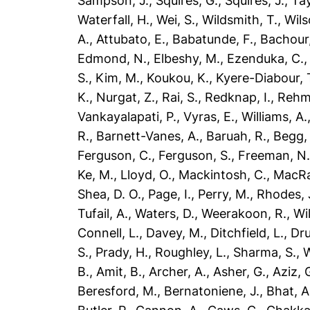
Sampson, J.
,
Squires, G.
,
Squires, J.
,
Tay
Waterfall, H.
,
Wei, S.
,
Wildsmith, T.
,
Wils
A.
,
Attubato, E.
,
Babatunde, F.
,
Bachour
Edmond, N.
,
Elbeshy, M.
,
Ezenduka, C.
S.
,
Kim, M.
,
Koukou, K.
,
Kyere-Diabour, 
K.
,
Nurgat, Z.
,
Rai, S.
,
Redknap, I.
,
Rehm
Vankayalapati, P.
,
Vyras, E.
,
Williams, A.
R.
,
Barnett-Vanes, A.
,
Baruah, R.
,
Begg, 
Ferguson, C.
,
Ferguson, S.
,
Freeman, N
Ke, M.
,
Lloyd, O.
,
Mackintosh, C.
,
MacRai
Shea, D. O.
,
Page, I.
,
Perry, M.
,
Rhodes, 
Tufail, A.
,
Waters, D.
,
Weerakoon, R.
,
Wi
Connell, L.
,
Davey, M.
,
Ditchfield, L.
,
Dr
S.
,
Prady, H.
,
Roughley, L.
,
Sharma, S.
,
W
B.
,
Amit, B.
,
Archer, A.
,
Asher, G.
,
Aziz, 
Beresford, M.
,
Bernatoniene, J.
,
Bhat, A