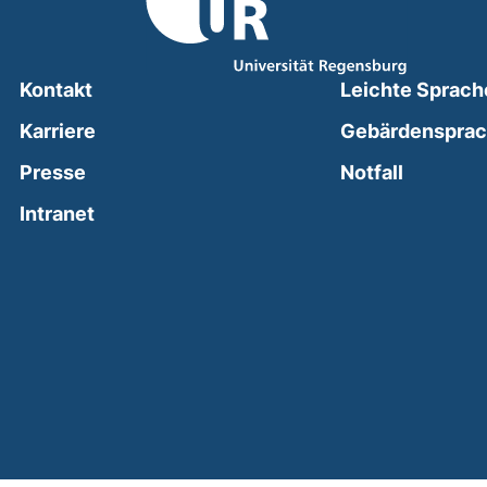
Kontakt
Leichte Sprach
Karriere
Gebärdenspra
(external
Presse
Notfall
(external link, opens in a new window)
Intranet