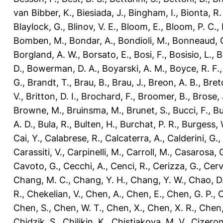
van Bibber, K.
,
Biesiada, J.
,
Bingham, I.
,
Bionta, R.
Blaylock, G.
,
Blinov, V. E.
,
Bloom, E.
,
Bloom, P. C.
,
Bomben, M.
,
Bondar, A.
,
Bondioli, M.
,
Bonneaud, G
Borgland, A. W.
,
Borsato, E.
,
Bosi, F.
,
Bosisio, L.
,
B
D.
,
Bowerman, D. A.
,
Boyarski, A. M.
,
Boyce, R. F.
G.
,
Brandt, T.
,
Brau, B.
,
Brau, J.
,
Breon, A. B.
,
Bret
V.
,
Britton, D. I.
,
Brochard, F.
,
Broomer, B.
,
Brose, 
Browne, M.
,
Bruinsma, M.
,
Brunet, S.
,
Bucci, F.
,
Bu
A. D.
,
Bula, R.
,
Bulten, H.
,
Burchat, P. R.
,
Burgess, 
Cai, Y.
,
Calabrese, R.
,
Calcaterra, A.
,
Calderini, G.
,
Carassiti, V.
,
Carpinelli, M.
,
Carroll, M.
,
Casarosa, 
Cavoto, G.
,
Cecchi, A.
,
Cenci, R.
,
Cerizza, G.
,
Cerve
Chang, M. C.
,
Chang, Y. H.
,
Chang, Y. W.
,
Chao, D.
R.
,
Chekelian, V.
,
Chen, A.
,
Chen, E.
,
Chen, G. P.
,
C
Chen, S.
,
Chen, W. T.
,
Chen, X.
,
Chen, X. R.
,
Chen,
Chidzik, S.
,
Chilikin, K.
,
Chistiakova, M. V.
,
Cizeron