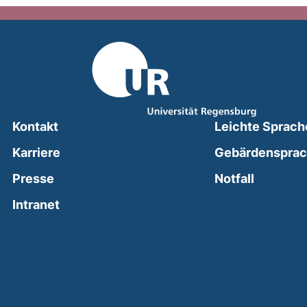
Kontakt
Leichte Sprach
Karriere
Gebärdenspra
(external
Presse
Notfall
(external link, opens in a new window)
Intranet