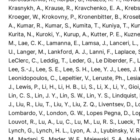
Krasnykh, A.
,
Krause, R.
,
Kravchenko, E. A.
,
Krebs,
Kroeger, W.
,
Krokovny, P.
,
Kronenbitter, B.
,
Kroseb
A.
,
Kumar, R.
,
Kumar, S.
,
Kumita, T.
,
Kuniya, T.
,
Kun
Kurita, N.
,
Kuroki, Y.
,
Kurup, A.
,
Kutter, P. E.
,
Kuzne
M.
,
Lae, C. K.
,
Lamanna, E.
,
Lamsa, J.
,
Lanceri, L.
,
U.
,
Langer, M.
,
Lankford, A. J.
,
Lanni, F.
,
Laplace, 
LeClerc, C.
,
Leddig, T.
,
Leder, G.
,
Le Diberder, F.
,
L
Lee, S.-J.
,
Lee, S. E.
,
Lee, S. H.
,
Lee, Y. J.
,
Lees, J. 
Leonidopoulos, C.
,
Lepeltier, V.
,
Leruste, Ph.
,
Lesia
J.
,
Lewis, P.
,
Li, H.
,
Li, H. B.
,
Li, S.
,
Li, X.
,
Li, Y.
,
Gioi,
Lin, C. S.
,
Lin, J. Y.
,
Lin, S. W.
,
Lin, Y. S.
,
Lindquist, 
J.
,
Liu, R.
,
Liu, T.
,
Liu, Y.
,
Liu, Z. Q.
,
Liventsev, D.
,
L
Lombardo, V.
,
London, G. W.
,
Lopes Pegna, D.
,
Lo
Louvot, R.
,
Lu, A.
,
Lu, C.
,
Lu, M.
,
Lu, R. S.
,
Lueck, T
Lynch, G.
,
Lynch, H. L.
,
Lyon, A. J.
,
Lyubinsky, V. R
M.
,
Madani, S.
,
Mader, W. F.
,
Majewski, S. A.
,
Maju