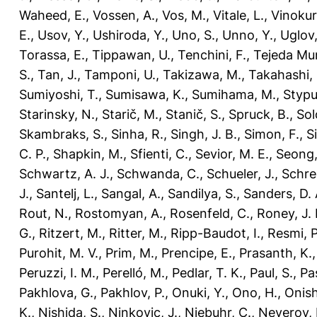
Waheed, E.
,
Vossen, A.
,
Vos, M.
,
Vitale, L.
,
Vinokur
E.
,
Usov, Y.
,
Ushiroda, Y.
,
Uno, S.
,
Unno, Y.
,
Uglov,
Torassa, E.
,
Tippawan, U.
,
Tenchini, F.
,
Tejeda Mu
S.
,
Tan, J.
,
Tamponi, U.
,
Takizawa, M.
,
Takahashi,
Sumiyoshi, T.
,
Sumisawa, K.
,
Sumihama, M.
,
Stypul
Starinsky, N.
,
Starič, M.
,
Stanič, S.
,
Spruck, B.
,
Sol
Skambraks, S.
,
Sinha, R.
,
Singh, J. B.
,
Simon, F.
,
S
C. P.
,
Shapkin, M.
,
Sfienti, C.
,
Sevior, M. E.
,
Seong, 
Schwartz, A. J.
,
Schwanda, C.
,
Schueler, J.
,
Schre
J.
,
Santelj, L.
,
Sangal, A.
,
Sandilya, S.
,
Sanders, D. 
Rout, N.
,
Rostomyan, A.
,
Rosenfeld, C.
,
Roney, J.
G.
,
Ritzert, M.
,
Ritter, M.
,
Ripp-Baudot, I.
,
Resmi, P
Purohit, M. V.
,
Prim, M.
,
Prencipe, E.
,
Prasanth, K.
Peruzzi, I. M.
,
Perelló, M.
,
Pedlar, T. K.
,
Paul, S.
,
Pas
Pakhlova, G.
,
Pakhlov, P.
,
Onuki, Y.
,
Ono, H.
,
Onish
K.
,
Nishida, S.
,
Ninkovic, J.
,
Niebuhr, C.
,
Neverov, 