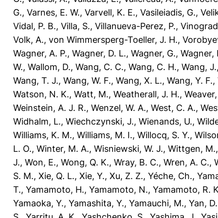
G.
,
Varnes, E. W.
,
Varvell, K. E.
,
Vasileiadis, G.
,
Veli
Vidal, P. B.
,
Villa, S.
,
Villanueva-Perez, P.
,
Vinograd,
Volk, A.
,
von Wimmersperg-Toeller, J. H.
,
Vorobyev
Wagner, A. P.
,
Wagner, D. L.
,
Wagner, G.
,
Wagner, 
W.
,
Wallom, D.
,
Wang, C. C.
,
Wang, C. H.
,
Wang, J.
Wang, T. J.
,
Wang, W. F.
,
Wang, X. L.
,
Wang, Y. F.
,
Watson, N. K.
,
Watt, M.
,
Weatherall, J. H.
,
Weaver,
Weinstein, A. J. R.
,
Wenzel, W. A.
,
West, C. A.
,
West
Widhalm, L.
,
Wiechczynski, J.
,
Wienands, U.
,
Wilde
Williams, K. M.
,
Williams, M. I.
,
Willocq, S. Y.
,
Wilson
L. O.
,
Winter, M. A.
,
Wisniewski, W. J.
,
Wittgen, M.
J.
,
Won, E.
,
Wong, Q. K.
,
Wray, B. C.
,
Wren, A. C.
,
S. M.
,
Xie, Q. L.
,
Xie, Y.
,
Xu, Z. Z.
,
Yéche, Ch.
,
Yama
T.
,
Yamamoto, H.
,
Yamamoto, N.
,
Yamamoto, R. K
Yamaoka, Y.
,
Yamashita, Y.
,
Yamauchi, M.
,
Yan, D.
S.
,
Yarritu, A. K.
,
Yashchenko, S.
,
Yashima, J.
,
Yasi