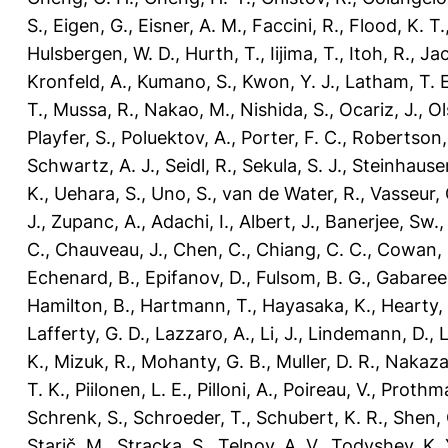
S.
,
Eigen, G.
,
Eisner, A. M.
,
Faccini, R.
,
Flood, K. T.
Hulsbergen, W. D.
,
Hurth, T.
,
Iijima, T.
,
Itoh, R.
,
Jac
Kronfeld, A.
,
Kumano, S.
,
Kwon, Y. J.
,
Latham, T. E
T.
,
Mussa, R.
,
Nakao, M.
,
Nishida, S.
,
Ocariz, J.
,
Ol
Playfer, S.
,
Poluektov, A.
,
Porter, F. C.
,
Robertson, 
Schwartz, A. J.
,
Seidl, R.
,
Sekula, S. J.
,
Steinhauser
K.
,
Uehara, S.
,
Uno, S.
,
van de Water, R.
,
Vasseur, 
J.
,
Zupanc, A.
,
Adachi, I.
,
Albert, J.
,
Banerjee, Sw.
C.
,
Chauveau, J.
,
Chen, C.
,
Chiang, C. C.
,
Cowan, 
Echenard, B.
,
Epifanov, D.
,
Fulsom, B. G.
,
Gabareen
Hamilton, B.
,
Hartmann, T.
,
Hayasaka, K.
,
Hearty,
Lafferty, G. D.
,
Lazzaro, A.
,
Li, J.
,
Lindemann, D.
,
L
K.
,
Mizuk, R.
,
Mohanty, G. B.
,
Muller, D. R.
,
Nakaza
T. K.
,
Piilonen, L. E.
,
Pilloni, A.
,
Poireau, V.
,
Prothma
Schrenk, S.
,
Schroeder, T.
,
Schubert, K. R.
,
Shen, 
Starič, M.
,
Stracka, S.
,
Telnov, A. V.
,
Todyshev, K. 