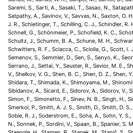
Saremi, S.
,
Sarti, A.
,
Sasaki, T.
,
Sasao, N.
,
Satapat
Satpathy, A.
,
Savinov, V.
,
Savvas, N.
,
Saxton, O. H
J. R.
,
Schietinger, T.
,
Schilling, C. J.
,
Schindler, R. 
Schnell, G.
,
Schönmeier, P.
,
Schofield, K. C.
,
Schot
Schultz, J.
,
Schumm, B. A.
,
Schune, M. H.
,
Schwan
Schwitters, R. F.
,
Sciacca, C.
,
Sciolla, G.
,
Scott, I. J
Semenov, S.
,
Semmler, D.
,
Sen, S.
,
Senyo, K.
,
Seon
Serrano, J.
,
Settai, Y.
,
Seuster, R.
,
Sevior, M. E.
,
Sh
V.
,
Shelkov, V. G.
,
Shen, B. C.
,
Shen, D. Z.
,
Shen, Y.
Shidara, T.
,
Shimada, K.
,
Shimoyama, M.
,
Shinomiy
Sibidanov, A.
,
Sicard, E.
,
Sidorov, A.
,
Sidorov, V.
,
S
Simon, F.
,
Simonetto, F.
,
Sinev, N. B.
,
Singh, H.
,
Si
Smerkol, P.
,
Smith, A. J. S.
,
Smith, D.
,
Smith, D. S.
Sobie, R. J.
,
Soderstrom, E.
,
Soha, A.
,
Sohn, Y. S.
,
N.
,
Sonnek, P.
,
Sordini, V.
,
Spaan, B.
,
Spanier, S. M
Staengle, H.
,
Stamen, R.
,
Stanek, M.
,
Stanič, S.
,
St