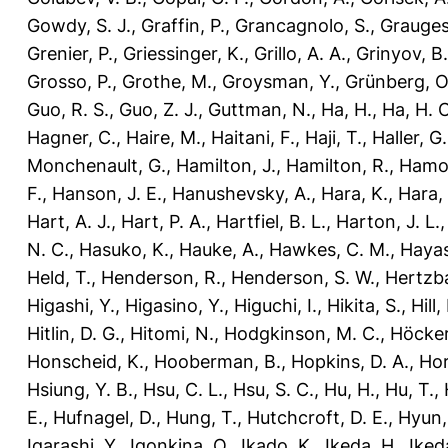
Gowdy, S. J.
,
Graffin, P.
,
Grancagnolo, S.
,
Grauges
Grenier, P.
,
Griessinger, K.
,
Grillo, A. A.
,
Grinyov, B.
Grosso, P.
,
Grothe, M.
,
Groysman, Y.
,
Grünberg, O
Guo, R. S.
,
Guo, Z. J.
,
Guttman, N.
,
Ha, H.
,
Ha, H. C
Hagner, C.
,
Haire, M.
,
Haitani, F.
,
Haji, T.
,
Haller, G.
Monchenault, G.
,
Hamilton, J.
,
Hamilton, R.
,
Hamo
F.
,
Hanson, J. E.
,
Hanushevsky, A.
,
Hara, K.
,
Hara, 
Hart, A. J.
,
Hart, P. A.
,
Hartfiel, B. L.
,
Harton, J. L.
N. C.
,
Hasuko, K.
,
Hauke, A.
,
Hawkes, C. M.
,
Hayas
Held, T.
,
Henderson, R.
,
Henderson, S. W.
,
Hertzba
Higashi, Y.
,
Higasino, Y.
,
Higuchi, I.
,
Hikita, S.
,
Hill,
Hitlin, D. G.
,
Hitomi, N.
,
Hodgkinson, M. C.
,
Höcker
Honscheid, K.
,
Hooberman, B.
,
Hopkins, D. A.
,
Hori
Hsiung, Y. B.
,
Hsu, C. L.
,
Hsu, S. C.
,
Hu, H.
,
Hu, T.
,
E.
,
Hufnagel, D.
,
Hung, T.
,
Hutchcroft, D. E.
,
Hyun, 
Igarashi, Y.
,
Igonkina, O.
,
Ikado, K.
,
Ikeda, H.
,
Iked