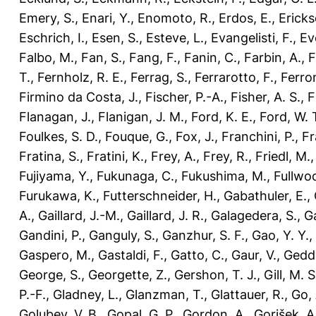
Emery, S.
,
Enari, Y.
,
Enomoto, R.
,
Erdos, E.
,
Ericks
Eschrich, I.
,
Esen, S.
,
Esteve, L.
,
Evangelisti, F.
,
Ev
Falbo, M.
,
Fan, S.
,
Fang, F.
,
Fanin, C.
,
Farbin, A.
,
F
T.
,
Fernholz, R. E.
,
Ferrag, S.
,
Ferrarotto, F.
,
Ferron
Firmino da Costa, J.
,
Fischer, P.-A.
,
Fisher, A. S.
,
F
Flanagan, J.
,
Flanigan, J. M.
,
Ford, K. E.
,
Ford, W. 
Foulkes, S. D.
,
Fouque, G.
,
Fox, J.
,
Franchini, P.
,
Fr
Fratina, S.
,
Fratini, K.
,
Frey, A.
,
Frey, R.
,
Friedl, M.
Fujiyama, Y.
,
Fukunaga, C.
,
Fukushima, M.
,
Fullwoo
Furukawa, K.
,
Futterschneider, H.
,
Gabathuler, E.
,
A.
,
Gaillard, J.-M.
,
Gaillard, J. R.
,
Galagedera, S.
,
Ga
Gandini, P.
,
Ganguly, S.
,
Ganzhur, S. F.
,
Gao, Y. Y.
,
Gaspero, M.
,
Gastaldi, F.
,
Gatto, C.
,
Gaur, V.
,
Gedde
George, S.
,
Georgette, Z.
,
Gershon, T. J.
,
Gill, M. S
P.-F.
,
Gladney, L.
,
Glanzman, T.
,
Glattauer, R.
,
Go, 
Golubev, V. B.
,
Gopal, G. P.
,
Gordon, A.
,
Gorišek, A