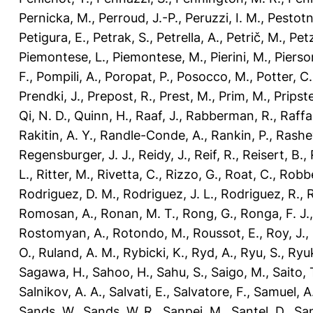
Pernicka, M.
,
Perroud, J.-P.
,
Peruzzi, I. M.
,
Pestotn
Petigura, E.
,
Petrak, S.
,
Petrella, A.
,
Petrič, M.
,
Petz
Piemontese, L.
,
Piemontese, M.
,
Pierini, M.
,
Pierso
F.
,
Pompili, A.
,
Poropat, P.
,
Posocco, M.
,
Potter, C.
Prendki, J.
,
Prepost, R.
,
Prest, M.
,
Prim, M.
,
Pripst
Qi, N. D.
,
Quinn, H.
,
Raaf, J.
,
Rabberman, R.
,
Raffae
Rakitin, A. Y.
,
Randle-Conde, A.
,
Rankin, P.
,
Rashev
Regensburger, J. J.
,
Reidy, J.
,
Reif, R.
,
Reisert, B.
,
L.
,
Ritter, M.
,
Rivetta, C.
,
Rizzo, G.
,
Roat, C.
,
Robbe
Rodriguez, D. M.
,
Rodriguez, J. L.
,
Rodriguez, R.
,
R
Romosan, A.
,
Ronan, M. T.
,
Rong, G.
,
Ronga, F. J.
Rostomyan, A.
,
Rotondo, M.
,
Roussot, E.
,
Roy, J.
,
O.
,
Ruland, A. M.
,
Rybicki, K.
,
Ryd, A.
,
Ryu, S.
,
Ryuk
Sagawa, H.
,
Sahoo, H.
,
Sahu, S.
,
Saigo, M.
,
Saito, 
Salnikov, A. A.
,
Salvati, E.
,
Salvatore, F.
,
Samuel, A
Sands, W.
,
Sands, W. R.
,
Sanpei, M.
,
Santel, D.
,
San