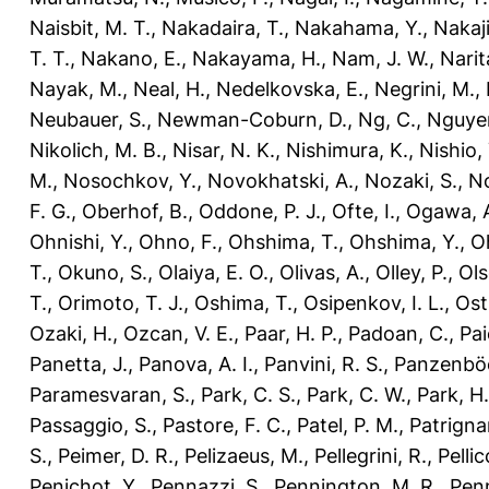
Naisbit, M. T.
,
Nakadaira, T.
,
Nakahama, Y.
,
Nakaj
T. T.
,
Nakano, E.
,
Nakayama, H.
,
Nam, J. W.
,
Narit
Nayak, M.
,
Neal, H.
,
Nedelkovska, E.
,
Negrini, M.
,
Neubauer, S.
,
Newman-Coburn, D.
,
Ng, C.
,
Nguyen
Nikolich, M. B.
,
Nisar, N. K.
,
Nishimura, K.
,
Nishio, 
M.
,
Nosochkov, Y.
,
Novokhatski, A.
,
Nozaki, S.
,
No
F. G.
,
Oberhof, B.
,
Oddone, P. J.
,
Ofte, I.
,
Ogawa, 
Ohnishi, Y.
,
Ohno, F.
,
Ohshima, T.
,
Ohshima, Y.
,
O
T.
,
Okuno, S.
,
Olaiya, E. O.
,
Olivas, A.
,
Olley, P.
,
Ols
T.
,
Orimoto, T. J.
,
Oshima, T.
,
Osipenkov, I. L.
,
Ost
Ozaki, H.
,
Ozcan, V. E.
,
Paar, H. P.
,
Padoan, C.
,
Pai
Panetta, J.
,
Panova, A. I.
,
Panvini, R. S.
,
Panzenböc
Paramesvaran, S.
,
Park, C. S.
,
Park, C. W.
,
Park, H.
Passaggio, S.
,
Pastore, F. C.
,
Patel, P. M.
,
Patrigna
S.
,
Peimer, D. R.
,
Pelizaeus, M.
,
Pellegrini, R.
,
Pellic
Penichot, Y.
,
Pennazzi, S.
,
Pennington, M. R.
,
Penn