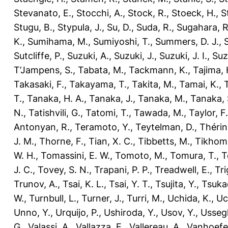
Stevanato, E.
,
Stocchi, A.
,
Stock, R.
,
Stoeck, H.
,
S
Stugu, B.
,
Stypula, J.
,
Su, D.
,
Suda, R.
,
Sugahara, R
K.
,
Sumihama, M.
,
Sumiyoshi, T.
,
Summers, D. J.
,
Sutcliffe, P.
,
Suzuki, A.
,
Suzuki, J.
,
Suzuki, J. I.
,
Suz
T’Jampens, S.
,
Tabata, M.
,
Tackmann, K.
,
Tajima, 
Takasaki, F.
,
Takayama, T.
,
Takita, M.
,
Tamai, K.
,
T.
,
Tanaka, H. A.
,
Tanaka, J.
,
Tanaka, M.
,
Tanaka, 
N.
,
Tatishvili, G.
,
Tatomi, T.
,
Tawada, M.
,
Taylor, F.
Antonyan, R.
,
Teramoto, Y.
,
Teytelman, D.
,
Thérin
J. M.
,
Thorne, F.
,
Tian, X. C.
,
Tibbetts, M.
,
Tikhomi
W. H.
,
Tomassini, E. W.
,
Tomoto, M.
,
Tomura, T.
,
T
J. C.
,
Tovey, S. N.
,
Trapani, P. P.
,
Treadwell, E.
,
Tri
Trunov, A.
,
Tsai, K. L.
,
Tsai, Y. T.
,
Tsujita, Y.
,
Tsuka
W.
,
Turnbull, L.
,
Turner, J.
,
Turri, M.
,
Uchida, K.
,
Uc
Unno, Y.
,
Urquijo, P.
,
Ushiroda, Y.
,
Usov, Y.
,
Ussegl
G.
,
Valassi, A.
,
Vallazza, E.
,
Vallereau, A.
,
Vanhoefer