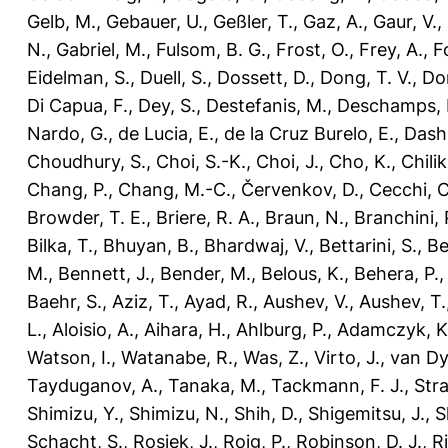
Gelb, M.
,
Gebauer, U.
,
Geßler, T.
,
Gaz, A.
,
Gaur, V.
,
N.
,
Gabriel, M.
,
Fulsom, B. G.
,
Frost, O.
,
Frey, A.
,
Fo
Eidelman, S.
,
Duell, S.
,
Dossett, D.
,
Dong, T. V.
,
Do
Di Capua, F.
,
Dey, S.
,
Destefanis, M.
,
Deschamps, 
Nardo, G.
,
de Lucia, E.
,
de la Cruz Burelo, E.
,
Dash
Choudhury, S.
,
Choi, S.-K.
,
Choi, J.
,
Cho, K.
,
Chilik
Chang, P.
,
Chang, M.-C.
,
Červenkov, D.
,
Cecchi, C
Browder, T. E.
,
Briere, R. A.
,
Braun, N.
,
Branchini, 
Bilka, T.
,
Bhuyan, B.
,
Bhardwaj, V.
,
Bettarini, S.
,
Be
M.
,
Bennett, J.
,
Bender, M.
,
Belous, K.
,
Behera, P.
Baehr, S.
,
Aziz, T.
,
Ayad, R.
,
Aushev, V.
,
Aushev, T.
L.
,
Aloisio, A.
,
Aihara, H.
,
Ahlburg, P.
,
Adamczyk, K
Watson, I.
,
Watanabe, R.
,
Was, Z.
,
Virto, J.
,
van Dy
Tayduganov, A.
,
Tanaka, M.
,
Tackmann, F. J.
,
Stra
Shimizu, Y.
,
Shimizu, N.
,
Shih, D.
,
Shigemitsu, J.
,
S
Schacht, S.
,
Rosiek, J.
,
Roig, P.
,
Robinson, D. J.
,
Ri