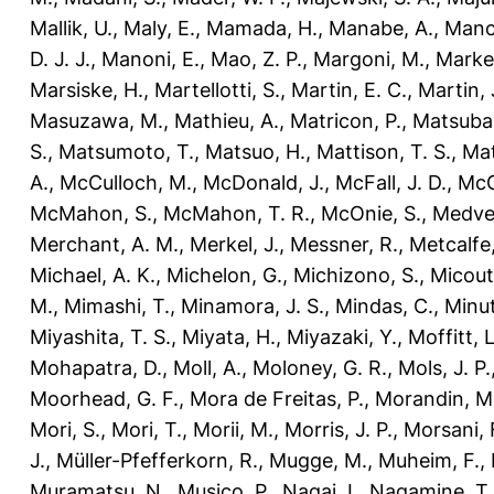
Mallik, U.
,
Maly, E.
,
Mamada, H.
,
Manabe, A.
,
Manci
D. J. J.
,
Manoni, E.
,
Mao, Z. P.
,
Margoni, M.
,
Marker
Marsiske, H.
,
Martellotti, S.
,
Martin, E. C.
,
Martin, 
Masuzawa, M.
,
Mathieu, A.
,
Matricon, P.
,
Matsubar
S.
,
Matsumoto, T.
,
Matsuo, H.
,
Mattison, T. S.
,
Mat
A.
,
McCulloch, M.
,
McDonald, J.
,
McFall, J. D.
,
McG
McMahon, S.
,
McMahon, T. R.
,
McOnie, S.
,
Medve
Merchant, A. M.
,
Merkel, J.
,
Messner, R.
,
Metcalfe,
Michael, A. K.
,
Michelon, G.
,
Michizono, S.
,
Micout
M.
,
Mimashi, T.
,
Minamora, J. S.
,
Mindas, C.
,
Minut
Miyashita, T. S.
,
Miyata, H.
,
Miyazaki, Y.
,
Moffitt, L
Mohapatra, D.
,
Moll, A.
,
Moloney, G. R.
,
Mols, J. P.
Moorhead, G. F.
,
Mora de Freitas, P.
,
Morandin, M
Mori, S.
,
Mori, T.
,
Morii, M.
,
Morris, J. P.
,
Morsani, 
J.
,
Müller-Pfefferkorn, R.
,
Mugge, M.
,
Muheim, F.
,
Muramatsu, N.
,
Musico, P.
,
Nagai, I.
,
Nagamine, T.