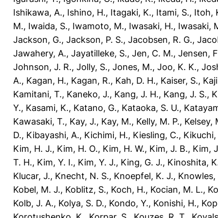
Ishikawa, A.
,
Ishino, H.
,
Itagaki, K.
,
Itami, S.
,
Itoh, 
M.
,
Iwaida, S.
,
Iwamoto, M.
,
Iwasaki, H.
,
Iwasaki, 
Jackson, G.
,
Jackson, P. S.
,
Jacobsen, R. G.
,
Jaco
Jawahery, A.
,
Jayatilleke, S.
,
Jen, C. M.
,
Jensen, F
Johnson, J. R.
,
Jolly, S.
,
Jones, M.
,
Joo, K. K.
,
Josh
A.
,
Kagan, H.
,
Kagan, R.
,
Kah, D. H.
,
Kaiser, S.
,
Kaji
Kamitani, T.
,
Kaneko, J.
,
Kang, J. H.
,
Kang, J. S.
,
K
Y.
,
Kasami, K.
,
Katano, G.
,
Kataoka, S. U.
,
Katayam
Kawasaki, T.
,
Kay, J.
,
Kay, M.
,
Kelly, M. P.
,
Kelsey, 
D.
,
Kibayashi, A.
,
Kichimi, H.
,
Kiesling, C.
,
Kikuchi,
Kim, H. J.
,
Kim, H. O.
,
Kim, H. W.
,
Kim, J. B.
,
Kim, J
T. H.
,
Kim, Y. I.
,
Kim, Y. J.
,
King, G. J.
,
Kinoshita, K
Klucar, J.
,
Knecht, N. S.
,
Knoepfel, K. J.
,
Knowles, 
Kobel, M. J.
,
Koblitz, S.
,
Koch, H.
,
Kocian, M. L.
,
Ko
Kolb, J. A.
,
Kolya, S. D.
,
Kondo, Y.
,
Konishi, H.
,
Kop
Korotushenko, K.
,
Korpar, S.
,
Kouzes, R. T.
,
Kovals