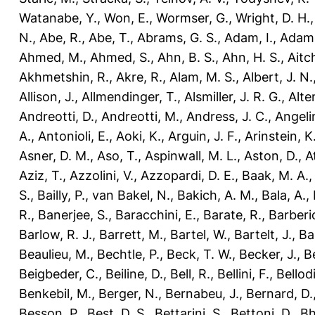
Watanabe, Y.
,
Won, E.
,
Wormser, G.
,
Wright, D. H.
N.
,
Abe, R.
,
Abe, T.
,
Abrams, G. S.
,
Adam, I.
,
Adamc
Ahmed, M.
,
Ahmed, S.
,
Ahn, B. S.
,
Ahn, H. S.
,
Aitch
Akhmetshin, R.
,
Akre, R.
,
Alam, M. S.
,
Albert, J. N.
Allison, J.
,
Allmendinger, T.
,
Alsmiller, J. R. G.
,
Alte
Andreotti, D.
,
Andreotti, M.
,
Andress, J. C.
,
Angelin
A.
,
Antonioli, E.
,
Aoki, K.
,
Arguin, J. F.
,
Arinstein, K
Asner, D. M.
,
Aso, T.
,
Aspinwall, M. L.
,
Aston, D.
,
A
Aziz, T.
,
Azzolini, V.
,
Azzopardi, D. E.
,
Baak, M. A.
S.
,
Bailly, P.
,
van Bakel, N.
,
Bakich, A. M.
,
Bala, A.
,
R.
,
Banerjee, S.
,
Baracchini, E.
,
Barate, R.
,
Barberio
Barlow, R. J.
,
Barrett, M.
,
Bartel, W.
,
Bartelt, J.
,
Ba
Beaulieu, M.
,
Bechtle, P.
,
Beck, T. W.
,
Becker, J.
,
Be
Beigbeder, C.
,
Beiline, D.
,
Bell, R.
,
Bellini, F.
,
Bellodi
Benkebil, M.
,
Berger, N.
,
Bernabeu, J.
,
Bernard, D.
Besson, P.
,
Best, D. S.
,
Bettarini, S.
,
Bettoni, D.
,
Bh