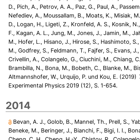
D.
,
Pich, A.
,
Petrov, A. A.
,
Paz, G.
,
Paul, A.
,
Passema
Nefediev, A.
,
Moussallam, B.
,
Moats, K.
,
Misiak, M
D.
,
Logan, H.
,
Ligeti, Z.
,
Kronfeld, A. S.
,
Kosnik, N.
F.
,
Kagan, A. L.
,
Jung, M.
,
Jones, J.
,
Jamin, M.
,
Ja
M.
,
Hofer, L.
,
Hisano, J.
,
Hirose, S.
,
Hashimoto, S.
M.
,
Godfrey, S.
,
Feldmann, T.
,
Fajfer, S.
,
Evans, J.
Crivellin, A.
,
Colangelo, G.
,
Ciuchini, M.
,
Chiang, C
Brambilla, N.
,
Bona, M.
,
Bobeth, C.
,
Blanke, M.
,
Bi
Altmannshofer, W.
,
Urquijo, P.
und
Kou, E.
(2019)
Experimental Physics 2019 (12), S. 1-654.
2014
Bevan, A. J.
,
Golob, B.
,
Mannel, Th.
,
Prell, S.
,
Yab
Beneke, M.
,
Beringer, J.
,
Bianchi, F.
,
Bigi, I. I.
,
Bona
Cheng, C. H.
,
Cheng, H.-Y.
,
Chistov, R.
,
Colangelo,