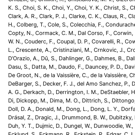
K. S.
,
Choi, S. K.
,
Choi, Y.
,
Choi, Y. K.
,
Christ, S.
,
Ch
Clark, A. R.
,
Clark, P. J.
,
Clarke, C. K.
,
Claus, R.
,
Cl
H.
,
Colberg, T.
,
Cole, S.
,
Colecchia, F.
,
Condurache
Copty, N.
,
Cormack, C. M.
,
Dal Corso, F.
,
Corwin, 
W. N.
,
Couderc, F.
,
Coupal, D. P.
,
Covarelli, R.
,
Cow
L.
,
Crescente, A.
,
Cristinziani, M.
,
Crnkovic, J.
,
Cro
D’Orazio, A.
,
Dû, S.
,
Dahlinger, G.
,
Dahmes, B.
,
Dal
Dasu, S.
,
Datta, M.
,
Daudo, F.
,
Dauncey, P. D.
,
Davi
De Groot, N.
,
de la Vaissière, C.
,
de la Vaissière, C
DeBarger, S.
,
Decker, F. J.
,
del Amo Sanchez, P.
,
D
A. G.
,
Derkach, D.
,
Derrington, I. M.
,
DeStaebler, H
Di
,
Dickopp, M.
,
Dima, M. O.
,
Dittrich, S.
,
Dittongo,
Doll, D. A.
,
Donald, M.
,
Dong, L.
,
Dong, L. Y.
,
Dorfa
Drásal, Z.
,
Dragic, J.
,
Drummond, B. W.
,
Dubitzky, 
Duh, Y. T.
,
Dujmic, D.
,
Dungel, W.
,
Dunwoodie, W.
,
Ecklund, S.
,
Eckmann, R.
,
Eckstein, P.
,
Edgar, C. L