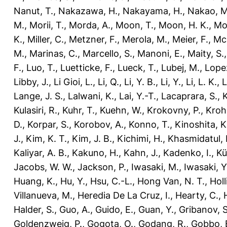
Nanut, T.
,
Nakazawa, H.
,
Nakayama, H.
,
Nakao, M
M.
,
Morii, T.
,
Morda, A.
,
Moon, T.
,
Moon, H. K.
,
Mo
K.
,
Miller, C.
,
Metzner, F.
,
Merola, M.
,
Meier, F.
,
McK
M.
,
Marinas, C.
,
Marcello, S.
,
Manoni, E.
,
Maity, S.
F.
,
Luo, T.
,
Luetticke, F.
,
Lueck, T.
,
Lubej, M.
,
Lope
Libby, J.
,
Li Gioi, L.
,
Li, Q.
,
Li, Y. B.
,
Li, Y.
,
Li, L. K.
,
L
Lange, J. S.
,
Lalwani, K.
,
Lai, Y.-T.
,
Lacaprara, S.
,
K
Kulasiri, R.
,
Kuhr, T.
,
Kuehn, W.
,
Krokovny, P.
,
Krohn
D.
,
Korpar, S.
,
Korobov, A.
,
Konno, T.
,
Kinoshita, K
J.
,
Kim, K. T.
,
Kim, J. B.
,
Kichimi, H.
,
Khasmidatul, 
Kaliyar, A. B.
,
Kakuno, H.
,
Kahn, J.
,
Kadenko, I.
,
Kü
Jacobs, W. W.
,
Jackson, P.
,
Iwasaki, M.
,
Iwasaki, Y
Huang, K.
,
Hu, Y.
,
Hsu, C.-L.
,
Hong Van, N. T.
,
Holl
Villanueva, M.
,
Heredia De La Cruz, I.
,
Hearty, C.
,
Halder, S.
,
Guo, A.
,
Guido, E.
,
Guan, Y.
,
Gribanov, S
Goldenzweig, P.
,
Gogota, O.
,
Godang, R.
,
Gobbo, 