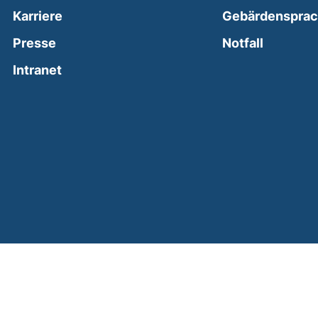
Karriere
Gebärdenspra
(external
Presse
Notfall
(external link, opens in a new window)
Intranet