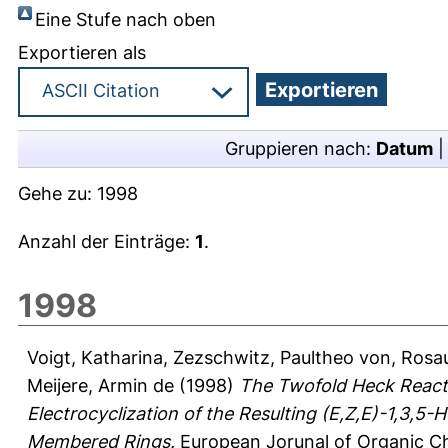
Eine Stufe nach oben
Exportieren als
Gruppieren nach:
Datum
Gehe zu:
1998
Anzahl der Einträge:
1
.
1998
Voigt, Katharina
,
Zezschwitz, Paultheo von
,
Rosau
Meijere, Armin de
(1998)
The Twofold Heck React
Electrocyclization of the Resulting (E,Z,E)-1,3,5
Membered Rings.
European Jorunal of Organic Ch