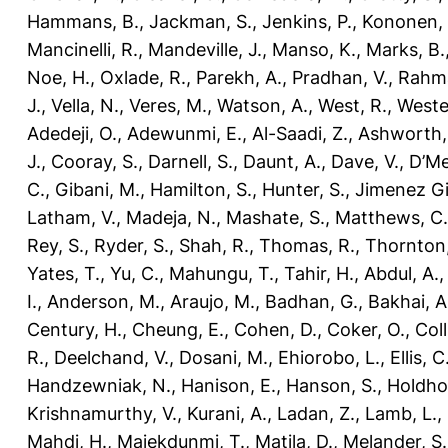
Hammans, B.
,
Jackman, S.
,
Jenkins, P.
,
Kononen,
Mancinelli, R.
,
Mandeville, J.
,
Manso, K.
,
Marks, B.
Noe, H.
,
Oxlade, R.
,
Parekh, A.
,
Pradhan, V.
,
Rahm
J.
,
Vella, N.
,
Veres, M.
,
Watson, A.
,
West, R.
,
Weste
Adedeji, O.
,
Adewunmi, E.
,
Al-Saadi, Z.
,
Ashworth,
J.
,
Cooray, S.
,
Darnell, S.
,
Daunt, A.
,
Dave, V.
,
D’Me
C.
,
Gibani, M.
,
Hamilton, S.
,
Hunter, S.
,
Jimenez Gil
Latham, V.
,
Madeja, N.
,
Mashate, S.
,
Matthews, C.
Rey, S.
,
Ryder, S.
,
Shah, R.
,
Thomas, R.
,
Thornton,
Yates, T.
,
Yu, C.
,
Mahungu, T.
,
Tahir, H.
,
Abdul, A.
I.
,
Anderson, M.
,
Araujo, M.
,
Badhan, G.
,
Bakhai, A
Century, H.
,
Cheung, E.
,
Cohen, D.
,
Coker, O.
,
Coll
R.
,
Deelchand, V.
,
Dosani, M.
,
Ehiorobo, L.
,
Ellis, C
Handzewniak, N.
,
Hanison, E.
,
Hanson, S.
,
Holdho
Krishnamurthy, V.
,
Kurani, A.
,
Ladan, Z.
,
Lamb, L.
,
Mahdi, H.
,
Majekdunmi, T.
,
Matila, D.
,
Melander, S.