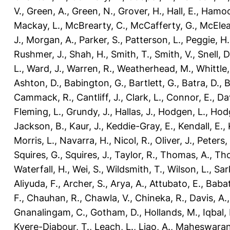
V.
,
Green, A.
,
Green, N.
,
Grover, H.
,
Hall, E.
,
Hamood
Mackay, L.
,
McBrearty, C.
,
McCafferty, G.
,
McEleav
J.
,
Morgan, A.
,
Parker, S.
,
Patterson, L.
,
Peggie, H.
Rushmer, J.
,
Shah, H.
,
Smith, T.
,
Smith, V.
,
Snell, D
L.
,
Ward, J.
,
Warren, R.
,
Weatherhead, M.
,
Whittle,
Ashton, D.
,
Babington, G.
,
Bartlett, G.
,
Batra, D.
,
B
Cammack, R.
,
Cantliff, J.
,
Clark, L.
,
Connor, E.
,
Dav
Fleming, L.
,
Grundy, J.
,
Hallas, J.
,
Hodgen, L.
,
Hodg
Jackson, B.
,
Kaur, J.
,
Keddie-Gray, E.
,
Kendall, E.
,
Morris, L.
,
Navarra, H.
,
Nicol, R.
,
Oliver, J.
,
Peters,
Squires, G.
,
Squires, J.
,
Taylor, R.
,
Thomas, A.
,
Tho
Waterfall, H.
,
Wei, S.
,
Wildsmith, T.
,
Wilson, L.
,
Sar
Aliyuda, F.
,
Archer, S.
,
Arya, A.
,
Attubato, E.
,
Babat
F.
,
Chauhan, R.
,
Chawla, V.
,
Chineka, R.
,
Davis, A.
Gnanalingam, C.
,
Gotham, D.
,
Hollands, M.
,
Iqbal,
Kyere-Diabour, T.
,
Leach, L.
,
Liao, A.
,
Maheswaran