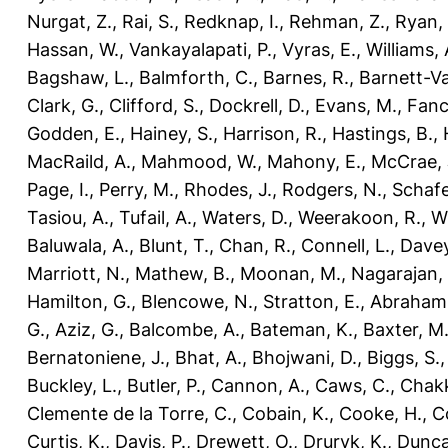
Nurgat, Z.
,
Rai, S.
,
Redknap, I.
,
Rehman, Z.
,
Ryan, 
Hassan, W.
,
Vankayalapati, P.
,
Vyras, E.
,
Williams, 
Bagshaw, L.
,
Balmforth, C.
,
Barnes, R.
,
Barnett-Va
Clark, G.
,
Clifford, S.
,
Dockrell, D.
,
Evans, M.
,
Fanc
Godden, E.
,
Hainey, S.
,
Harrison, R.
,
Hastings, B.
,
MacRaild, A.
,
Mahmood, W.
,
Mahony, E.
,
McCrae, 
Page, I.
,
Perry, M.
,
Rhodes, J.
,
Rodgers, N.
,
Schafe
Tasiou, A.
,
Tufail, A.
,
Waters, D.
,
Weerakoon, R.
,
Wi
Baluwala, A.
,
Blunt, T.
,
Chan, R.
,
Connell, L.
,
Davey
Marriott, N.
,
Mathew, B.
,
Moonan, M.
,
Nagarajan, 
Hamilton, G.
,
Blencowe, N.
,
Stratton, E.
,
Abraham
G.
,
Aziz, G.
,
Balcombe, A.
,
Bateman, K.
,
Baxter, M
Bernatoniene, J.
,
Bhat, A.
,
Bhojwani, D.
,
Biggs, S.
Buckley, L.
,
Butler, P.
,
Cannon, A.
,
Caws, C.
,
Chakk
Clemente de la Torre, C.
,
Cobain, K.
,
Cooke, H.
,
Co
Curtis, K.
,
Davis, P.
,
Drewett, O.
,
Druryk, K.
,
Dunca