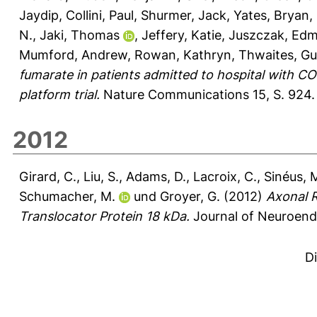
Jaydip
,
Collini, Paul
,
Shurmer, Jack
,
Yates, Bryan
,
N.
,
Jaki, Thomas
,
Jeffery, Katie
,
Juszczak, Ed
Mumford, Andrew
,
Rowan, Kathryn
,
Thwaites, Gu
fumarate in patients admitted to hospital with C
platform trial.
Nature Communications 15, S. 924.
2012
Girard, C.
,
Liu, S.
,
Adams, D.
,
Lacroix, C.
,
Sinéus, 
Schumacher, M.
und
Groyer, G.
(2012)
Axonal R
Translocator Protein 18 kDa.
Journal of Neuroendo
D