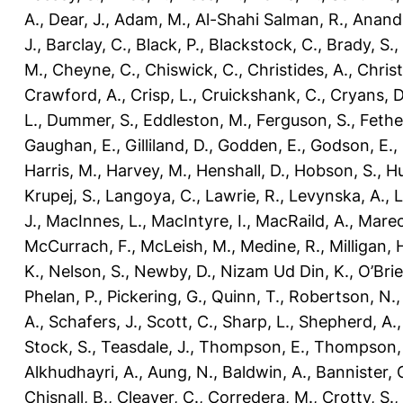
A.
,
Dear, J.
,
Adam, M.
,
Al-Shahi Salman, R.
,
Anand,
J.
,
Barclay, C.
,
Black, P.
,
Blackstock, C.
,
Brady, S.
,
M.
,
Cheyne, C.
,
Chiswick, C.
,
Christides, A.
,
Chris
Crawford, A.
,
Crisp, L.
,
Cruickshank, C.
,
Cryans, D
L.
,
Dummer, S.
,
Eddleston, M.
,
Ferguson, S.
,
Fethe
Gaughan, E.
,
Gilliland, D.
,
Godden, E.
,
Godson, E.
,
Harris, M.
,
Harvey, M.
,
Henshall, D.
,
Hobson, S.
,
Hu
Krupej, S.
,
Langoya, C.
,
Lawrie, R.
,
Levynska, A.
,
L
J.
,
MacInnes, L.
,
MacIntyre, I.
,
MacRaild, A.
,
Marec
McCurrach, F.
,
McLeish, M.
,
Medine, R.
,
Milligan, 
K.
,
Nelson, S.
,
Newby, D.
,
Nizam Ud Din, K.
,
O’Brie
Phelan, P.
,
Pickering, G.
,
Quinn, T.
,
Robertson, N.
A.
,
Schafers, J.
,
Scott, C.
,
Sharp, L.
,
Shepherd, A.
Stock, S.
,
Teasdale, J.
,
Thompson, E.
,
Thompson, 
Alkhudhayri, A.
,
Aung, N.
,
Baldwin, A.
,
Bannister, 
Chisnall, B.
,
Cleaver, C.
,
Corredera, M.
,
Crotty, S.
,