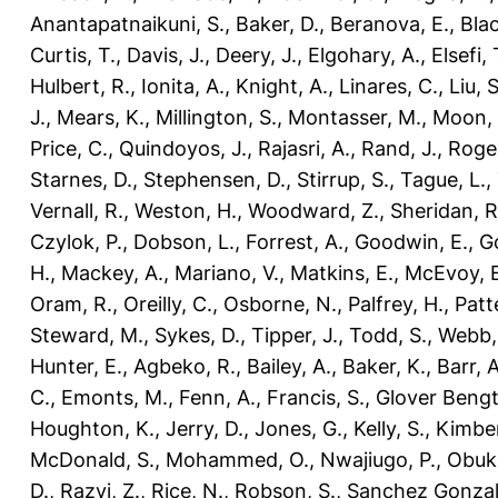
Anantapatnaikuni, S.
,
Baker, D.
,
Beranova, E.
,
Bla
Curtis, T.
,
Davis, J.
,
Deery, J.
,
Elgohary, A.
,
Elsefi, 
Hulbert, R.
,
Ionita, A.
,
Knight, A.
,
Linares, C.
,
Liu, S
J.
,
Mears, K.
,
Millington, S.
,
Montasser, M.
,
Moon, 
Price, C.
,
Quindoyos, J.
,
Rajasri, A.
,
Rand, J.
,
Roger
Starnes, D.
,
Stephensen, D.
,
Stirrup, S.
,
Tague, L.
,
Vernall, R.
,
Weston, H.
,
Woodward, Z.
,
Sheridan, R
Czylok, P.
,
Dobson, L.
,
Forrest, A.
,
Goodwin, E.
,
G
H.
,
Mackey, A.
,
Mariano, V.
,
Matkins, E.
,
McEvoy, E
Oram, R.
,
Oreilly, C.
,
Osborne, N.
,
Palfrey, H.
,
Patt
Steward, M.
,
Sykes, D.
,
Tipper, J.
,
Todd, S.
,
Webb,
Hunter, E.
,
Agbeko, R.
,
Bailey, A.
,
Baker, K.
,
Barr, A
C.
,
Emonts, M.
,
Fenn, A.
,
Francis, S.
,
Glover Bengt
Houghton, K.
,
Jerry, D.
,
Jones, G.
,
Kelly, S.
,
Kimber
McDonald, S.
,
Mohammed, O.
,
Nwajiugo, P.
,
Obuko
D.
,
Razvi, Z.
,
Rice, N.
,
Robson, S.
,
Sanchez Gonzal