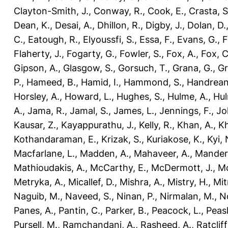
Clayton-Smith, J.
,
Conway, R.
,
Cook, E.
,
Crasta, S
Dean, K.
,
Desai, A.
,
Dhillon, R.
,
Digby, J.
,
Dolan, D.
C.
,
Eatough, R.
,
Elyoussfi, S.
,
Essa, F.
,
Evans, G.
,
F
Flaherty, J.
,
Fogarty, G.
,
Fowler, S.
,
Fox, A.
,
Fox, C
Gipson, A.
,
Glasgow, S.
,
Gorsuch, T.
,
Grana, G.
,
Gr
P.
,
Hameed, B.
,
Hamid, I.
,
Hammond, S.
,
Handrean
Horsley, A.
,
Howard, L.
,
Hughes, S.
,
Hulme, A.
,
Hul
A.
,
Jama, R.
,
Jamal, S.
,
James, L.
,
Jennings, F.
,
Jo
Kausar, Z.
,
Kayappurathu, J.
,
Kelly, R.
,
Khan, A.
,
Kh
Kothandaraman, E.
,
Krizak, S.
,
Kuriakose, K.
,
Kyi, 
Macfarlane, L.
,
Madden, A.
,
Mahaveer, A.
,
Mander
Mathioudakis, A.
,
McCarthy, E.
,
McDermott, J.
,
Mc
Metryka, A.
,
Micallef, D.
,
Mishra, A.
,
Mistry, H.
,
Mit
Naguib, M.
,
Naveed, S.
,
Ninan, P.
,
Nirmalan, M.
,
N
Panes, A.
,
Pantin, C.
,
Parker, B.
,
Peacock, L.
,
Peasl
Pursell, M.
,
Ramchandani, A.
,
Rasheed, A.
,
Ratcliff