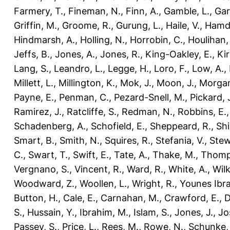
Farmery, T.
,
Fineman, N.
,
Finn, A.
,
Gamble, L.
,
Gar
Griffin, M.
,
Groome, R.
,
Gurung, L.
,
Haile, V.
,
Hamdo
Hindmarsh, A.
,
Holling, N.
,
Horrobin, C.
,
Houlihan,
Jeffs, B.
,
Jones, A.
,
Jones, R.
,
King-Oakley, E.
,
Ki
Lang, S.
,
Leandro, L.
,
Legge, H.
,
Loro, F.
,
Low, A.
,
Millett, L.
,
Millington, K.
,
Mok, J.
,
Moon, J.
,
Morgan
Payne, E.
,
Penman, C.
,
Pezard-Snell, M.
,
Pickard, 
Ramirez, J.
,
Ratcliffe, S.
,
Redman, N.
,
Robbins, E.
Schadenberg, A.
,
Schofield, E.
,
Sheppeard, R.
,
Shi
Smart, B.
,
Smith, N.
,
Squires, R.
,
Stefania, V.
,
Stew
C.
,
Swart, T.
,
Swift, E.
,
Tate, A.
,
Thake, M.
,
Thomp
Vergnano, S.
,
Vincent, R.
,
Ward, R.
,
White, A.
,
Wilk
Woodward, Z.
,
Woollen, L.
,
Wright, R.
,
Younes Ibra
Button, H.
,
Cale, E.
,
Carnahan, M.
,
Crawford, E.
,
D
S.
,
Hussain, Y.
,
Ibrahim, M.
,
Islam, S.
,
Jones, J.
,
Jo
Passey, S.
,
Price, L.
,
Rees, M.
,
Rowe, N.
,
Schunke,