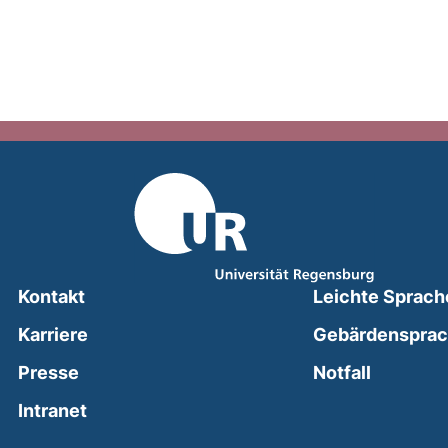
Kontakt
Leichte Sprach
Karriere
Gebärdenspra
(external
Presse
Notfall
(external link, opens in a new window)
Intranet