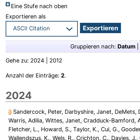
Eine Stufe nach oben
Exportieren als
Gruppieren nach:
Datum
Gehe zu:
2024
|
2012
Anzahl der Einträge:
2
.
2024
Sandercock, Peter
,
Darbyshire, Janet
,
DeMets, 
Warris, Adilia
,
Wittes, Janet
,
Cradduck-Bamford, A
Fletcher, L.
,
Howard, S.
,
Taylor, K.
,
Cui, G.
,
Gooden
Wallendszus, K.
,
Wels, R.
,
Crichton, C.
,
Davies, J.
,