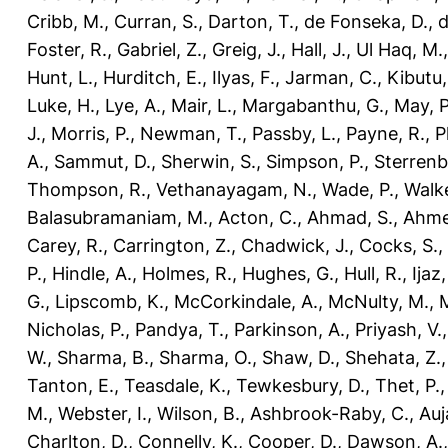
Cribb, M.
,
Curran, S.
,
Darton, T.
,
de Fonseka, D.
,
d
Foster, R.
,
Gabriel, Z.
,
Greig, J.
,
Hall, J.
,
Ul Haq, M.
Hunt, L.
,
Hurditch, E.
,
Ilyas, F.
,
Jarman, C.
,
Kibutu,
Luke, H.
,
Lye, A.
,
Mair, L.
,
Margabanthu, G.
,
May, P
J.
,
Morris, P.
,
Newman, T.
,
Passby, L.
,
Payne, R.
,
P
A.
,
Sammut, D.
,
Sherwin, S.
,
Simpson, P.
,
Sterrenb
Thompson, R.
,
Vethanayagam, N.
,
Wade, P.
,
Walke
Balasubramaniam, M.
,
Acton, C.
,
Ahmad, S.
,
Ahme
Carey, R.
,
Carrington, Z.
,
Chadwick, J.
,
Cocks, S.
,
P.
,
Hindle, A.
,
Holmes, R.
,
Hughes, G.
,
Hull, R.
,
Ijaz
G.
,
Lipscomb, K.
,
McCorkindale, A.
,
McNulty, M.
,
M
Nicholas, P.
,
Pandya, T.
,
Parkinson, A.
,
Priyash, V.
W.
,
Sharma, B.
,
Sharma, O.
,
Shaw, D.
,
Shehata, Z.
Tanton, E.
,
Teasdale, K.
,
Tewkesbury, D.
,
Thet, P.
M.
,
Webster, I.
,
Wilson, B.
,
Ashbrook-Raby, C.
,
Auj
Charlton, D.
,
Connelly, K.
,
Cooper, D.
,
Dawson, A.