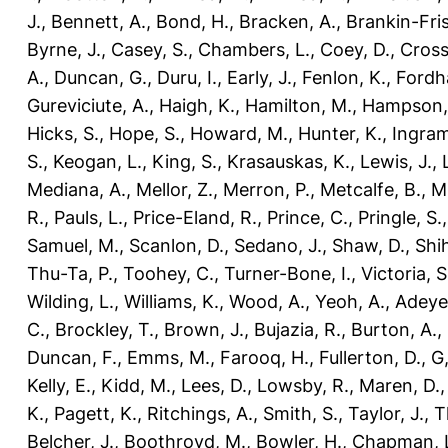
J.
,
Bennett, A.
,
Bond, H.
,
Bracken, A.
,
Brankin-Fris
Byrne, J.
,
Casey, S.
,
Chambers, L.
,
Coey, D.
,
Cross
A.
,
Duncan, G.
,
Duru, I.
,
Early, J.
,
Fenlon, K.
,
Fordh
Gureviciute, A.
,
Haigh, K.
,
Hamilton, M.
,
Hampson,
Hicks, S.
,
Hope, S.
,
Howard, M.
,
Hunter, K.
,
Ingram
S.
,
Keogan, L.
,
King, S.
,
Krasauskas, K.
,
Lewis, J.
,
Mediana, A.
,
Mellor, Z.
,
Merron, P.
,
Metcalfe, B.
,
M
R.
,
Pauls, L.
,
Price-Eland, R.
,
Prince, C.
,
Pringle, S.
Samuel, M.
,
Scanlon, D.
,
Sedano, J.
,
Shaw, D.
,
Shi
Thu-Ta, P.
,
Toohey, C.
,
Turner-Bone, I.
,
Victoria, S
Wilding, L.
,
Williams, K.
,
Wood, A.
,
Yeoh, A.
,
Adeye
C.
,
Brockley, T.
,
Brown, J.
,
Bujazia, R.
,
Burton, A.
,
Duncan, F.
,
Emms, M.
,
Farooq, H.
,
Fullerton, D.
,
G,
Kelly, E.
,
Kidd, M.
,
Lees, D.
,
Lowsby, R.
,
Maren, D.
K.
,
Pagett, K.
,
Ritchings, A.
,
Smith, S.
,
Taylor, J.
,
T
Belcher, J.
,
Boothroyd, M.
,
Bowler, H.
,
Chapman, 