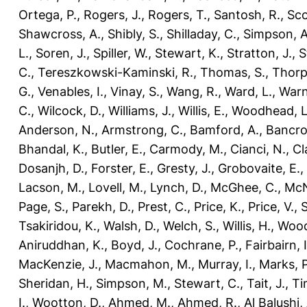
Ortega, P.
,
Rogers, J.
,
Rogers, T.
,
Santosh, R.
,
Sco
Shawcross, A.
,
Shibly, S.
,
Shilladay, C.
,
Simpson, A
L.
,
Soren, J.
,
Spiller, W.
,
Stewart, K.
,
Stratton, J.
,
S
C.
,
Tereszkowski-Kaminski, R.
,
Thomas, S.
,
Thorp
G.
,
Venables, I.
,
Vinay, S.
,
Wang, R.
,
Ward, L.
,
Warn
C.
,
Wilcock, D.
,
Williams, J.
,
Willis, E.
,
Woodhead, L
Anderson, N.
,
Armstrong, C.
,
Bamford, A.
,
Bancro
Bhandal, K.
,
Butler, E.
,
Carmody, M.
,
Cianci, N.
,
Cl
Dosanjh, D.
,
Forster, E.
,
Gresty, J.
,
Grobovaite, E.
,
Lacson, M.
,
Lovell, M.
,
Lynch, D.
,
McGhee, C.
,
McNe
Page, S.
,
Parekh, D.
,
Prest, C.
,
Price, K.
,
Price, V.
,
Tsakiridou, K.
,
Walsh, D.
,
Welch, S.
,
Willis, H.
,
Wood
Aniruddhan, K.
,
Boyd, J.
,
Cochrane, P.
,
Fairbairn, I
MacKenzie, J.
,
Macmahon, M.
,
Murray, I.
,
Marks, P
Sheridan, H.
,
Simpson, M.
,
Stewart, C.
,
Tait, J.
,
Ti
I.
,
Wootton, D.
,
Ahmed, M.
,
Ahmed, R.
,
Al Balushi,