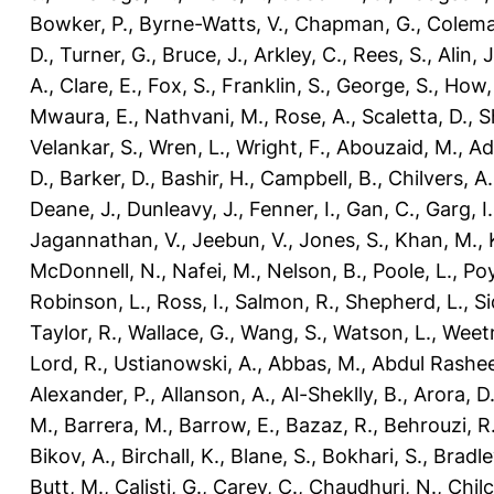
Bowker, P.
,
Byrne-Watts, V.
,
Chapman, G.
,
Colema
D.
,
Turner, G.
,
Bruce, J.
,
Arkley, C.
,
Rees, S.
,
Alin, J
A.
,
Clare, E.
,
Fox, S.
,
Franklin, S.
,
George, S.
,
How, 
Mwaura, E.
,
Nathvani, M.
,
Rose, A.
,
Scaletta, D.
,
S
Velankar, S.
,
Wren, L.
,
Wright, F.
,
Abouzaid, M.
,
Ad
D.
,
Barker, D.
,
Bashir, H.
,
Campbell, B.
,
Chilvers, A.
Deane, J.
,
Dunleavy, J.
,
Fenner, I.
,
Gan, C.
,
Garg, I.
Jagannathan, V.
,
Jeebun, V.
,
Jones, S.
,
Khan, M.
,
McDonnell, N.
,
Nafei, M.
,
Nelson, B.
,
Poole, L.
,
Poy
Robinson, L.
,
Ross, I.
,
Salmon, R.
,
Shepherd, L.
,
Si
Taylor, R.
,
Wallace, G.
,
Wang, S.
,
Watson, L.
,
Weet
Lord, R.
,
Ustianowski, A.
,
Abbas, M.
,
Abdul Rashee
Alexander, P.
,
Allanson, A.
,
Al-Sheklly, B.
,
Arora, D
M.
,
Barrera, M.
,
Barrow, E.
,
Bazaz, R.
,
Behrouzi, R
Bikov, A.
,
Birchall, K.
,
Blane, S.
,
Bokhari, S.
,
Bradle
Butt, M.
,
Calisti, G.
,
Carey, C.
,
Chaudhuri, N.
,
Chilc