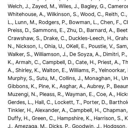
Welch, J.
,
Zayed, M.
,
Wiles, J.
,
Bagley, G.
,
Cameron
Whitehouse, A.
,
Wilkinson, S.
,
Wood, C.
,
Reith, C.
L.
,
Lunn, M.
,
Rodgers, P.
,
Bowman, L.
,
Chen, F.
,
Cl
Preiss, D.
,
Sammons, E.
,
Zhu, D.
,
Barnard, A.
,
Beety
Crawshaw, S.
,
Drake, C.
,
Duckles-Leech, H.
,
Grah
N.
,
Nickson, I.
,
Ohia, U.
,
OKell, E.
,
Poustie, V.
,
Sam,
Walker, S.
,
Williamson, J.
,
De Soyza, A.
,
Dimitri, P.
K.
,
Armah, C.
,
Campbell, D.
,
Cate, H.
,
Priest, A.
,
Th
A.
,
Shirley, K.
,
Walton, E.
,
Williams, P.
,
Yelnoorkar, 
Murphy, S.
,
Sutu, M.
,
Collins, J.
,
Monaghan, H.
,
Un
Gibbons, K.
,
Pine, K.
,
Asghar, A.
,
Aubrey, P.
,
Beaum
Muzengi, N.
,
Pleass, R.
,
Wayman, E.
,
Coe, A.
,
Hicks
Gerdes, L.
,
Hall, C.
,
Lockett, T.
,
Porter, D.
,
Barthol
Tinkler, H.
,
Alexander, A.
,
Campbell, H.
,
Chapman,
Duffy, H.
,
Green, C.
,
Hampshire, K.
,
Harrison, S.
,
K
J.
,
Amezaga, M.
,
Dicks, P.
,
Goodwin, J.
,
Hodgson, 