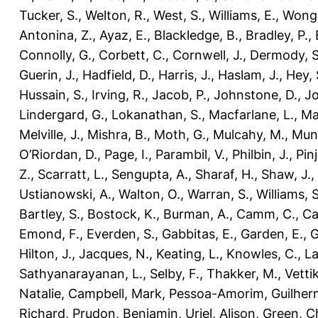
Tucker, S.
,
Welton, R.
,
West, S.
,
Williams, E.
,
Wong,
Antonina, Z.
,
Ayaz, E.
,
Blackledge, B.
,
Bradley, P.
,
Connolly, G.
,
Corbett, C.
,
Cornwell, J.
,
Dermody, S
Guerin, J.
,
Hadfield, D.
,
Harris, J.
,
Haslam, J.
,
Hey, 
Hussain, S.
,
Irving, R.
,
Jacob, P.
,
Johnstone, D.
,
Jo
Lindergard, G.
,
Lokanathan, S.
,
Macfarlane, L.
,
Ma
Melville, J.
,
Mishra, B.
,
Moth, G.
,
Mulcahy, M.
,
Munt
O’Riordan, D.
,
Page, I.
,
Parambil, V.
,
Philbin, J.
,
Pinj
Z.
,
Scarratt, L.
,
Sengupta, A.
,
Sharaf, H.
,
Shaw, J.
,
Ustianowski, A.
,
Walton, O.
,
Warran, S.
,
Williams, S
Bartley, S.
,
Bostock, K.
,
Burman, A.
,
Camm, C.
,
Ca
Emond, F.
,
Everden, S.
,
Gabbitas, E.
,
Garden, E.
,
G
Hilton, J.
,
Jacques, N.
,
Keating, L.
,
Knowles, C.
,
La
Sathyanarayanan, L.
,
Selby, F.
,
Thakker, M.
,
Vetti
Natalie
,
Campbell, Mark
,
Pessoa-Amorim, Guilher
Richard
,
Prudon, Benjamin
,
Uriel, Alison
,
Green, C