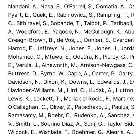
Nandani, A.
,
Nasa, S.
,
O’Farrell, S.
,
Oomatia, A.
,
O
Pyart, E.
,
Quek, E.
,
Rabinowicz, S.
,
Rampling, T.
,
R
C.
,
Sithiravel, S.
,
Sobande, T.
,
Talbot, P.
,
Taribagil,
A.
,
Woodford, E.
,
Yaqoob, N.
,
McCullough, K.
,
Abu
Creagh-Brown, B.
,
de Vos, J.
,
Donlon, S.
,
Everden
Harrod, E.
,
Jeffreys, N.
,
Jones, E.
,
Jones, J.
,
Jorda
Mohamed, O.
,
Mtuwa, S.
,
Odedra, K.
,
Piercy, C.
,
P
E.
,
Verula, J.
,
Ainsworth, M.
,
Arnison-Newgass, C.
Buttress, D.
,
Byrne, W.
,
Capp, A.
,
Carter, P.
,
Carty,
Davidson, N.
,
Dixon, K.
,
Downs, L.
,
Edwards, J.
,
E
Havinden-Williams, M.
,
Hird, C.
,
Hudak, A.
,
Hutton,
Lewis, K.
,
Lockett, T.
,
Maria del Rocio, F.
,
Martinez
O’Callaghan, C.
,
Oliver, Z.
,
Patachako, J.
,
Paulus, S
Ramasamy, M.
,
Roehr, C.
,
Rudenko, A.
,
Sanchez, 
V.
,
Smith, L.
,
Sobrino Diaz, A.
,
Soni, G.
,
Taylor-Sid
Wilcock, E.
,
Wishlade, T.
,
Boehmer, G.
,
Alegria, A.