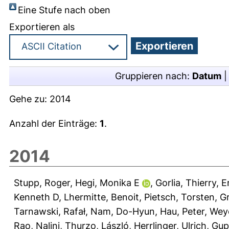
Eine Stufe nach oben
Exportieren als
Gruppieren nach:
Datum
Gehe zu:
2014
Anzahl der Einträge:
1
.
2014
Stupp, Roger
,
Hegi, Monika E
,
Gorlia, Thierry
,
E
Kenneth D
,
Lhermitte, Benoit
,
Pietsch, Torsten
,
Gr
Tarnawski, Rafał
,
Nam, Do-Hyun
,
Hau, Peter
,
Weye
Rao, Nalini
,
Thurzo, László
,
Herrlinger, Ulrich
,
Gup