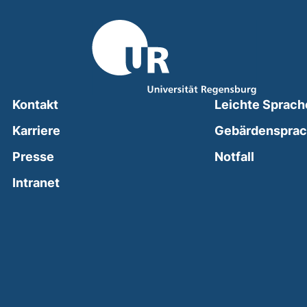
Kontakt
Leichte Sprach
Karriere
Gebärdenspra
(external
Presse
Notfall
(external link, opens in a new window)
Intranet