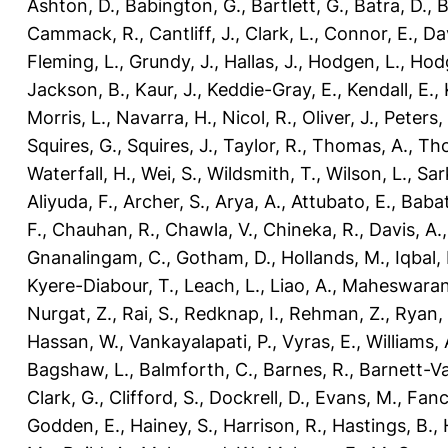
Ashton, D.
,
Babington, G.
,
Bartlett, G.
,
Batra, D.
,
B
Cammack, R.
,
Cantliff, J.
,
Clark, L.
,
Connor, E.
,
Dav
Fleming, L.
,
Grundy, J.
,
Hallas, J.
,
Hodgen, L.
,
Hodg
Jackson, B.
,
Kaur, J.
,
Keddie-Gray, E.
,
Kendall, E.
,
Morris, L.
,
Navarra, H.
,
Nicol, R.
,
Oliver, J.
,
Peters,
Squires, G.
,
Squires, J.
,
Taylor, R.
,
Thomas, A.
,
Tho
Waterfall, H.
,
Wei, S.
,
Wildsmith, T.
,
Wilson, L.
,
Sar
Aliyuda, F.
,
Archer, S.
,
Arya, A.
,
Attubato, E.
,
Babat
F.
,
Chauhan, R.
,
Chawla, V.
,
Chineka, R.
,
Davis, A.
Gnanalingam, C.
,
Gotham, D.
,
Hollands, M.
,
Iqbal,
Kyere-Diabour, T.
,
Leach, L.
,
Liao, A.
,
Maheswaran
Nurgat, Z.
,
Rai, S.
,
Redknap, I.
,
Rehman, Z.
,
Ryan, 
Hassan, W.
,
Vankayalapati, P.
,
Vyras, E.
,
Williams, 
Bagshaw, L.
,
Balmforth, C.
,
Barnes, R.
,
Barnett-Va
Clark, G.
,
Clifford, S.
,
Dockrell, D.
,
Evans, M.
,
Fanc
Godden, E.
,
Hainey, S.
,
Harrison, R.
,
Hastings, B.
,