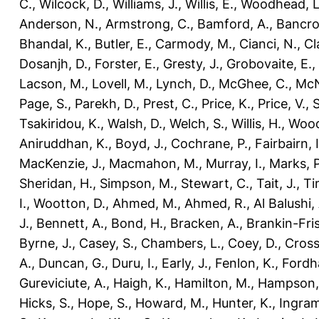
C.
,
Wilcock, D.
,
Williams, J.
,
Willis, E.
,
Woodhead, L
Anderson, N.
,
Armstrong, C.
,
Bamford, A.
,
Bancro
Bhandal, K.
,
Butler, E.
,
Carmody, M.
,
Cianci, N.
,
Cl
Dosanjh, D.
,
Forster, E.
,
Gresty, J.
,
Grobovaite, E.
,
Lacson, M.
,
Lovell, M.
,
Lynch, D.
,
McGhee, C.
,
McNe
Page, S.
,
Parekh, D.
,
Prest, C.
,
Price, K.
,
Price, V.
,
Tsakiridou, K.
,
Walsh, D.
,
Welch, S.
,
Willis, H.
,
Wood
Aniruddhan, K.
,
Boyd, J.
,
Cochrane, P.
,
Fairbairn, I
MacKenzie, J.
,
Macmahon, M.
,
Murray, I.
,
Marks, P
Sheridan, H.
,
Simpson, M.
,
Stewart, C.
,
Tait, J.
,
Ti
I.
,
Wootton, D.
,
Ahmed, M.
,
Ahmed, R.
,
Al Balushi,
J.
,
Bennett, A.
,
Bond, H.
,
Bracken, A.
,
Brankin-Fris
Byrne, J.
,
Casey, S.
,
Chambers, L.
,
Coey, D.
,
Cross
A.
,
Duncan, G.
,
Duru, I.
,
Early, J.
,
Fenlon, K.
,
Fordh
Gureviciute, A.
,
Haigh, K.
,
Hamilton, M.
,
Hampson,
Hicks, S.
,
Hope, S.
,
Howard, M.
,
Hunter, K.
,
Ingram