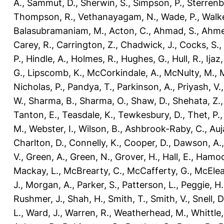
A.
,
Sammut, D.
,
Sherwin, S.
,
Simpson, P.
,
Sterrenb
Thompson, R.
,
Vethanayagam, N.
,
Wade, P.
,
Walke
Balasubramaniam, M.
,
Acton, C.
,
Ahmad, S.
,
Ahme
Carey, R.
,
Carrington, Z.
,
Chadwick, J.
,
Cocks, S.
,
P.
,
Hindle, A.
,
Holmes, R.
,
Hughes, G.
,
Hull, R.
,
Ijaz
G.
,
Lipscomb, K.
,
McCorkindale, A.
,
McNulty, M.
,
M
Nicholas, P.
,
Pandya, T.
,
Parkinson, A.
,
Priyash, V.
W.
,
Sharma, B.
,
Sharma, O.
,
Shaw, D.
,
Shehata, Z.
Tanton, E.
,
Teasdale, K.
,
Tewkesbury, D.
,
Thet, P.
M.
,
Webster, I.
,
Wilson, B.
,
Ashbrook-Raby, C.
,
Auj
Charlton, D.
,
Connelly, K.
,
Cooper, D.
,
Dawson, A.
V.
,
Green, A.
,
Green, N.
,
Grover, H.
,
Hall, E.
,
Hamood
Mackay, L.
,
McBrearty, C.
,
McCafferty, G.
,
McEleav
J.
,
Morgan, A.
,
Parker, S.
,
Patterson, L.
,
Peggie, H.
Rushmer, J.
,
Shah, H.
,
Smith, T.
,
Smith, V.
,
Snell, D
L.
,
Ward, J.
,
Warren, R.
,
Weatherhead, M.
,
Whittle,