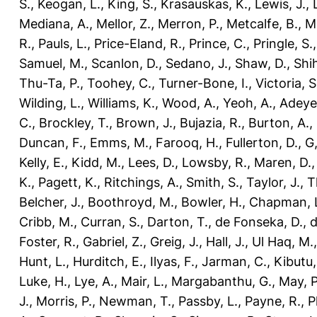
S.
,
Keogan, L.
,
King, S.
,
Krasauskas, K.
,
Lewis, J.
,
Mediana, A.
,
Mellor, Z.
,
Merron, P.
,
Metcalfe, B.
,
M
R.
,
Pauls, L.
,
Price-Eland, R.
,
Prince, C.
,
Pringle, S.
Samuel, M.
,
Scanlon, D.
,
Sedano, J.
,
Shaw, D.
,
Shi
Thu-Ta, P.
,
Toohey, C.
,
Turner-Bone, I.
,
Victoria, S
Wilding, L.
,
Williams, K.
,
Wood, A.
,
Yeoh, A.
,
Adeye
C.
,
Brockley, T.
,
Brown, J.
,
Bujazia, R.
,
Burton, A.
,
Duncan, F.
,
Emms, M.
,
Farooq, H.
,
Fullerton, D.
,
G,
Kelly, E.
,
Kidd, M.
,
Lees, D.
,
Lowsby, R.
,
Maren, D.
K.
,
Pagett, K.
,
Ritchings, A.
,
Smith, S.
,
Taylor, J.
,
T
Belcher, J.
,
Boothroyd, M.
,
Bowler, H.
,
Chapman, 
Cribb, M.
,
Curran, S.
,
Darton, T.
,
de Fonseka, D.
,
d
Foster, R.
,
Gabriel, Z.
,
Greig, J.
,
Hall, J.
,
Ul Haq, M.
Hunt, L.
,
Hurditch, E.
,
Ilyas, F.
,
Jarman, C.
,
Kibutu,
Luke, H.
,
Lye, A.
,
Mair, L.
,
Margabanthu, G.
,
May, P
J.
,
Morris, P.
,
Newman, T.
,
Passby, L.
,
Payne, R.
,
P