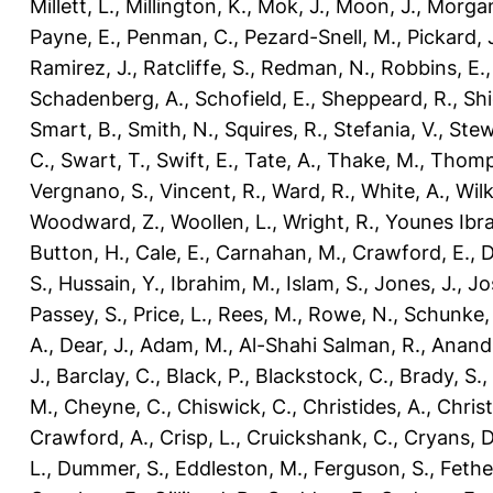
Millett, L.
,
Millington, K.
,
Mok, J.
,
Moon, J.
,
Morgan
Payne, E.
,
Penman, C.
,
Pezard-Snell, M.
,
Pickard, 
Ramirez, J.
,
Ratcliffe, S.
,
Redman, N.
,
Robbins, E.
Schadenberg, A.
,
Schofield, E.
,
Sheppeard, R.
,
Shi
Smart, B.
,
Smith, N.
,
Squires, R.
,
Stefania, V.
,
Stew
C.
,
Swart, T.
,
Swift, E.
,
Tate, A.
,
Thake, M.
,
Thomp
Vergnano, S.
,
Vincent, R.
,
Ward, R.
,
White, A.
,
Wilk
Woodward, Z.
,
Woollen, L.
,
Wright, R.
,
Younes Ibra
Button, H.
,
Cale, E.
,
Carnahan, M.
,
Crawford, E.
,
D
S.
,
Hussain, Y.
,
Ibrahim, M.
,
Islam, S.
,
Jones, J.
,
Jo
Passey, S.
,
Price, L.
,
Rees, M.
,
Rowe, N.
,
Schunke,
A.
,
Dear, J.
,
Adam, M.
,
Al-Shahi Salman, R.
,
Anand,
J.
,
Barclay, C.
,
Black, P.
,
Blackstock, C.
,
Brady, S.
,
M.
,
Cheyne, C.
,
Chiswick, C.
,
Christides, A.
,
Chris
Crawford, A.
,
Crisp, L.
,
Cruickshank, C.
,
Cryans, D
L.
,
Dummer, S.
,
Eddleston, M.
,
Ferguson, S.
,
Fethe