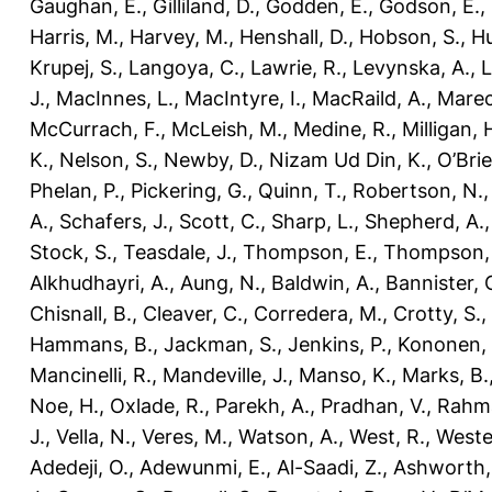
Gaughan, E.
,
Gilliland, D.
,
Godden, E.
,
Godson, E.
,
Harris, M.
,
Harvey, M.
,
Henshall, D.
,
Hobson, S.
,
Hu
Krupej, S.
,
Langoya, C.
,
Lawrie, R.
,
Levynska, A.
,
L
J.
,
MacInnes, L.
,
MacIntyre, I.
,
MacRaild, A.
,
Marec
McCurrach, F.
,
McLeish, M.
,
Medine, R.
,
Milligan, 
K.
,
Nelson, S.
,
Newby, D.
,
Nizam Ud Din, K.
,
O’Brie
Phelan, P.
,
Pickering, G.
,
Quinn, T.
,
Robertson, N.
A.
,
Schafers, J.
,
Scott, C.
,
Sharp, L.
,
Shepherd, A.
Stock, S.
,
Teasdale, J.
,
Thompson, E.
,
Thompson, 
Alkhudhayri, A.
,
Aung, N.
,
Baldwin, A.
,
Bannister, 
Chisnall, B.
,
Cleaver, C.
,
Corredera, M.
,
Crotty, S.
,
Hammans, B.
,
Jackman, S.
,
Jenkins, P.
,
Kononen,
Mancinelli, R.
,
Mandeville, J.
,
Manso, K.
,
Marks, B.
Noe, H.
,
Oxlade, R.
,
Parekh, A.
,
Pradhan, V.
,
Rahm
J.
,
Vella, N.
,
Veres, M.
,
Watson, A.
,
West, R.
,
Weste
Adedeji, O.
,
Adewunmi, E.
,
Al-Saadi, Z.
,
Ashworth,