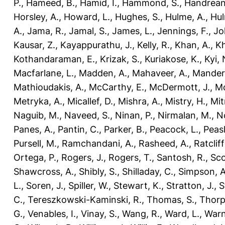
P.
,
Hameed, B.
,
Hamid, I.
,
Hammond, S.
,
Handrean
Horsley, A.
,
Howard, L.
,
Hughes, S.
,
Hulme, A.
,
Hul
A.
,
Jama, R.
,
Jamal, S.
,
James, L.
,
Jennings, F.
,
Jo
Kausar, Z.
,
Kayappurathu, J.
,
Kelly, R.
,
Khan, A.
,
Kh
Kothandaraman, E.
,
Krizak, S.
,
Kuriakose, K.
,
Kyi, 
Macfarlane, L.
,
Madden, A.
,
Mahaveer, A.
,
Mander
Mathioudakis, A.
,
McCarthy, E.
,
McDermott, J.
,
Mc
Metryka, A.
,
Micallef, D.
,
Mishra, A.
,
Mistry, H.
,
Mit
Naguib, M.
,
Naveed, S.
,
Ninan, P.
,
Nirmalan, M.
,
N
Panes, A.
,
Pantin, C.
,
Parker, B.
,
Peacock, L.
,
Peasl
Pursell, M.
,
Ramchandani, A.
,
Rasheed, A.
,
Ratcliff
Ortega, P.
,
Rogers, J.
,
Rogers, T.
,
Santosh, R.
,
Sco
Shawcross, A.
,
Shibly, S.
,
Shilladay, C.
,
Simpson, A
L.
,
Soren, J.
,
Spiller, W.
,
Stewart, K.
,
Stratton, J.
,
S
C.
,
Tereszkowski-Kaminski, R.
,
Thomas, S.
,
Thorp
G.
,
Venables, I.
,
Vinay, S.
,
Wang, R.
,
Ward, L.
,
Warn