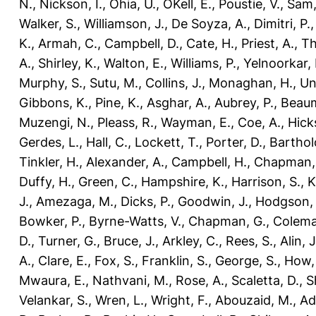
N.
,
Nickson, I.
,
Ohia, U.
,
OKell, E.
,
Poustie, V.
,
Sam,
Walker, S.
,
Williamson, J.
,
De Soyza, A.
,
Dimitri, P.
K.
,
Armah, C.
,
Campbell, D.
,
Cate, H.
,
Priest, A.
,
Th
A.
,
Shirley, K.
,
Walton, E.
,
Williams, P.
,
Yelnoorkar, 
Murphy, S.
,
Sutu, M.
,
Collins, J.
,
Monaghan, H.
,
Un
Gibbons, K.
,
Pine, K.
,
Asghar, A.
,
Aubrey, P.
,
Beaum
Muzengi, N.
,
Pleass, R.
,
Wayman, E.
,
Coe, A.
,
Hicks
Gerdes, L.
,
Hall, C.
,
Lockett, T.
,
Porter, D.
,
Barthol
Tinkler, H.
,
Alexander, A.
,
Campbell, H.
,
Chapman,
Duffy, H.
,
Green, C.
,
Hampshire, K.
,
Harrison, S.
,
K
J.
,
Amezaga, M.
,
Dicks, P.
,
Goodwin, J.
,
Hodgson, 
Bowker, P.
,
Byrne-Watts, V.
,
Chapman, G.
,
Colema
D.
,
Turner, G.
,
Bruce, J.
,
Arkley, C.
,
Rees, S.
,
Alin, J
A.
,
Clare, E.
,
Fox, S.
,
Franklin, S.
,
George, S.
,
How, 
Mwaura, E.
,
Nathvani, M.
,
Rose, A.
,
Scaletta, D.
,
S
Velankar, S.
,
Wren, L.
,
Wright, F.
,
Abouzaid, M.
,
Ad