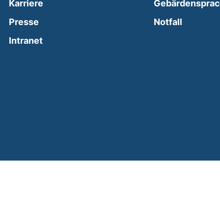
Karriere
Gebärdenspra
(external
Presse
Notfall
(external link, opens in a new window)
Intranet