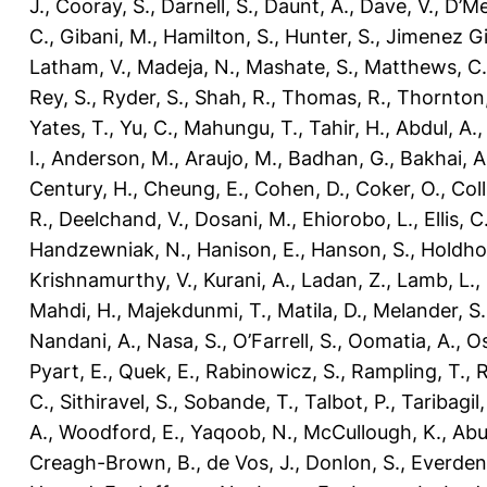
J.
,
Cooray, S.
,
Darnell, S.
,
Daunt, A.
,
Dave, V.
,
D’Me
C.
,
Gibani, M.
,
Hamilton, S.
,
Hunter, S.
,
Jimenez Gil
Latham, V.
,
Madeja, N.
,
Mashate, S.
,
Matthews, C.
Rey, S.
,
Ryder, S.
,
Shah, R.
,
Thomas, R.
,
Thornton,
Yates, T.
,
Yu, C.
,
Mahungu, T.
,
Tahir, H.
,
Abdul, A.
I.
,
Anderson, M.
,
Araujo, M.
,
Badhan, G.
,
Bakhai, A
Century, H.
,
Cheung, E.
,
Cohen, D.
,
Coker, O.
,
Coll
R.
,
Deelchand, V.
,
Dosani, M.
,
Ehiorobo, L.
,
Ellis, C
Handzewniak, N.
,
Hanison, E.
,
Hanson, S.
,
Holdho
Krishnamurthy, V.
,
Kurani, A.
,
Ladan, Z.
,
Lamb, L.
,
Mahdi, H.
,
Majekdunmi, T.
,
Matila, D.
,
Melander, S.
Nandani, A.
,
Nasa, S.
,
O’Farrell, S.
,
Oomatia, A.
,
O
Pyart, E.
,
Quek, E.
,
Rabinowicz, S.
,
Rampling, T.
,
R
C.
,
Sithiravel, S.
,
Sobande, T.
,
Talbot, P.
,
Taribagil,
A.
,
Woodford, E.
,
Yaqoob, N.
,
McCullough, K.
,
Abu
Creagh-Brown, B.
,
de Vos, J.
,
Donlon, S.
,
Everden