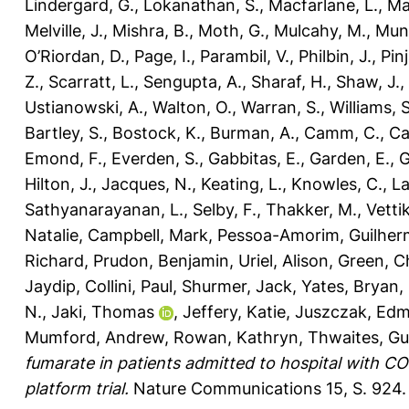
Lindergard, G.
,
Lokanathan, S.
,
Macfarlane, L.
,
Ma
Melville, J.
,
Mishra, B.
,
Moth, G.
,
Mulcahy, M.
,
Munt
O’Riordan, D.
,
Page, I.
,
Parambil, V.
,
Philbin, J.
,
Pinj
Z.
,
Scarratt, L.
,
Sengupta, A.
,
Sharaf, H.
,
Shaw, J.
,
Ustianowski, A.
,
Walton, O.
,
Warran, S.
,
Williams, S
Bartley, S.
,
Bostock, K.
,
Burman, A.
,
Camm, C.
,
Ca
Emond, F.
,
Everden, S.
,
Gabbitas, E.
,
Garden, E.
,
G
Hilton, J.
,
Jacques, N.
,
Keating, L.
,
Knowles, C.
,
La
Sathyanarayanan, L.
,
Selby, F.
,
Thakker, M.
,
Vetti
Natalie
,
Campbell, Mark
,
Pessoa-Amorim, Guilher
Richard
,
Prudon, Benjamin
,
Uriel, Alison
,
Green, C
Jaydip
,
Collini, Paul
,
Shurmer, Jack
,
Yates, Bryan
,
N.
,
Jaki, Thomas
,
Jeffery, Katie
,
Juszczak, Ed
Mumford, Andrew
,
Rowan, Kathryn
,
Thwaites, Gu
fumarate in patients admitted to hospital with C
platform trial.
Nature Communications 15, S. 924.