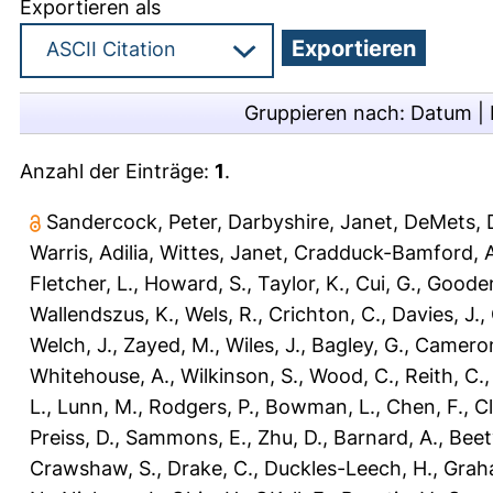
Exportieren als
Gruppieren nach:
Datum
|
Anzahl der Einträge:
1
.
Sandercock, Peter
,
Darbyshire, Janet
,
DeMets, 
Warris, Adilia
,
Wittes, Janet
,
Cradduck-Bamford, A
Fletcher, L.
,
Howard, S.
,
Taylor, K.
,
Cui, G.
,
Gooden
Wallendszus, K.
,
Wels, R.
,
Crichton, C.
,
Davies, J.
,
Welch, J.
,
Zayed, M.
,
Wiles, J.
,
Bagley, G.
,
Cameron
Whitehouse, A.
,
Wilkinson, S.
,
Wood, C.
,
Reith, C.
L.
,
Lunn, M.
,
Rodgers, P.
,
Bowman, L.
,
Chen, F.
,
Cl
Preiss, D.
,
Sammons, E.
,
Zhu, D.
,
Barnard, A.
,
Beety
Crawshaw, S.
,
Drake, C.
,
Duckles-Leech, H.
,
Grah