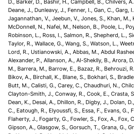
D.
,
Barker, D.
,
Bashir, H.
,
Campbell, B.
,
Chilvers, A.
Deane, J.
,
Dunleavy, J.
,
Fenner, I.
,
Gan, C.
,
Garg, I.
Jagannathan, V.
,
Jeebun, V.
,
Jones, S.
,
Khan, M.
,
McDonnell, N.
,
Nafei, M.
,
Nelson, B.
,
Poole, L.
,
Poy
Robinson, L.
,
Ross, I.
,
Salmon, R.
,
Shepherd, L.
,
Si
Taylor, R.
,
Wallace, G.
,
Wang, S.
,
Watson, L.
,
Weet
Lord, R.
,
Ustianowski, A.
,
Abbas, M.
,
Abdul Rashee
Alexander, P.
,
Allanson, A.
,
Al-Sheklly, B.
,
Arora, D
M.
,
Barrera, M.
,
Barrow, E.
,
Bazaz, R.
,
Behrouzi, R
Bikov, A.
,
Birchall, K.
,
Blane, S.
,
Bokhari, S.
,
Bradle
Butt, M.
,
Calisti, G.
,
Carey, C.
,
Chaudhuri, N.
,
Chilc
Clayton-Smith, J.
,
Conway, R.
,
Cook, E.
,
Crasta, S
Dean, K.
,
Desai, A.
,
Dhillon, R.
,
Digby, J.
,
Dolan, D.
C.
,
Eatough, R.
,
Elyoussfi, S.
,
Essa, F.
,
Evans, G.
,
F
Flaherty, J.
,
Fogarty, G.
,
Fowler, S.
,
Fox, A.
,
Fox, C
Gipson, A.
,
Glasgow, S.
,
Gorsuch, T.
,
Grana, G.
,
Gr