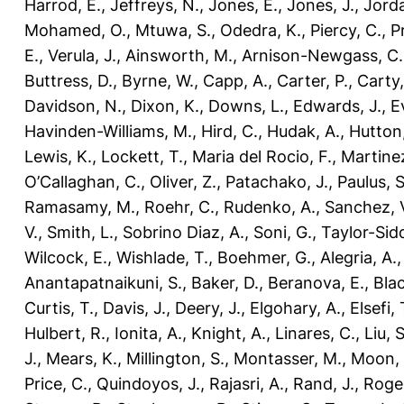
Harrod, E.
,
Jeffreys, N.
,
Jones, E.
,
Jones, J.
,
Jorda
Mohamed, O.
,
Mtuwa, S.
,
Odedra, K.
,
Piercy, C.
,
P
E.
,
Verula, J.
,
Ainsworth, M.
,
Arnison-Newgass, C.
Buttress, D.
,
Byrne, W.
,
Capp, A.
,
Carter, P.
,
Carty,
Davidson, N.
,
Dixon, K.
,
Downs, L.
,
Edwards, J.
,
E
Havinden-Williams, M.
,
Hird, C.
,
Hudak, A.
,
Hutton,
Lewis, K.
,
Lockett, T.
,
Maria del Rocio, F.
,
Martinez
O’Callaghan, C.
,
Oliver, Z.
,
Patachako, J.
,
Paulus, S
Ramasamy, M.
,
Roehr, C.
,
Rudenko, A.
,
Sanchez, 
V.
,
Smith, L.
,
Sobrino Diaz, A.
,
Soni, G.
,
Taylor-Sid
Wilcock, E.
,
Wishlade, T.
,
Boehmer, G.
,
Alegria, A.
Anantapatnaikuni, S.
,
Baker, D.
,
Beranova, E.
,
Bla
Curtis, T.
,
Davis, J.
,
Deery, J.
,
Elgohary, A.
,
Elsefi, 
Hulbert, R.
,
Ionita, A.
,
Knight, A.
,
Linares, C.
,
Liu, S
J.
,
Mears, K.
,
Millington, S.
,
Montasser, M.
,
Moon, 
Price, C.
,
Quindoyos, J.
,
Rajasri, A.
,
Rand, J.
,
Roger