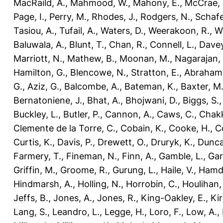
MacRaild, A.
,
Mahmood, W.
,
Mahony, E.
,
McCrae, 
Page, I.
,
Perry, M.
,
Rhodes, J.
,
Rodgers, N.
,
Schafe
Tasiou, A.
,
Tufail, A.
,
Waters, D.
,
Weerakoon, R.
,
Wi
Baluwala, A.
,
Blunt, T.
,
Chan, R.
,
Connell, L.
,
Davey
Marriott, N.
,
Mathew, B.
,
Moonan, M.
,
Nagarajan, 
Hamilton, G.
,
Blencowe, N.
,
Stratton, E.
,
Abraham
G.
,
Aziz, G.
,
Balcombe, A.
,
Bateman, K.
,
Baxter, M
Bernatoniene, J.
,
Bhat, A.
,
Bhojwani, D.
,
Biggs, S.
Buckley, L.
,
Butler, P.
,
Cannon, A.
,
Caws, C.
,
Chakk
Clemente de la Torre, C.
,
Cobain, K.
,
Cooke, H.
,
Co
Curtis, K.
,
Davis, P.
,
Drewett, O.
,
Druryk, K.
,
Dunca
Farmery, T.
,
Fineman, N.
,
Finn, A.
,
Gamble, L.
,
Gar
Griffin, M.
,
Groome, R.
,
Gurung, L.
,
Haile, V.
,
Hamdo
Hindmarsh, A.
,
Holling, N.
,
Horrobin, C.
,
Houlihan,
Jeffs, B.
,
Jones, A.
,
Jones, R.
,
King-Oakley, E.
,
Ki
Lang, S.
,
Leandro, L.
,
Legge, H.
,
Loro, F.
,
Low, A.
,