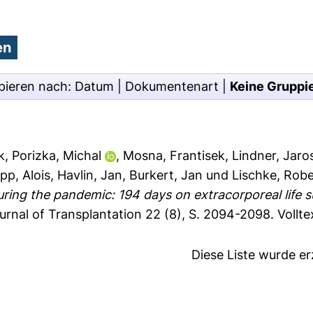
pieren nach:
Datum
|
Dokumentenart
|
Keine Gruppi
k
,
Porizka, Michal
,
Mosna, Frantisek
,
Lindner, Jaro
ipp, Alois
,
Havlin, Jan
,
Burkert, Jan
und
Lischke, Robe
uring the pandemic: 194 days on extracorporeal life 
rnal of Transplantation 22 (8), S. 2094-2098.
Vollt
Diese Liste wurde e