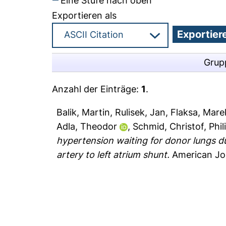
Eine Stufe nach oben
Exportieren als
Grup
Anzahl der Einträge:
1
.
Balik, Martin
,
Rulisek, Jan
,
Flaksa, Mare
Adla, Theodor
,
Schmid, Christof
,
Phil
hypertension waiting for donor lungs d
artery to left atrium shunt.
American Jou