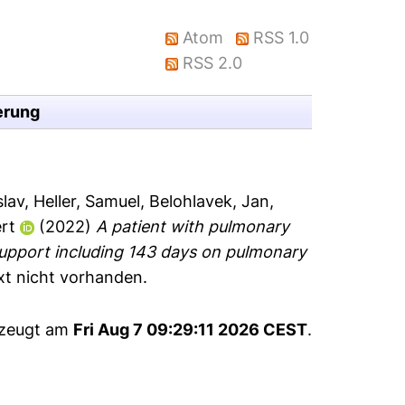
Atom
RSS 1.0
RSS 2.0
erung
slav
,
Heller, Samuel
,
Belohlavek, Jan
,
rt
(2022)
A patient with pulmonary
support including 143 days on pulmonary
ext nicht vorhanden.
rzeugt am
Fri Aug 7 09:29:11 2026 CEST
.