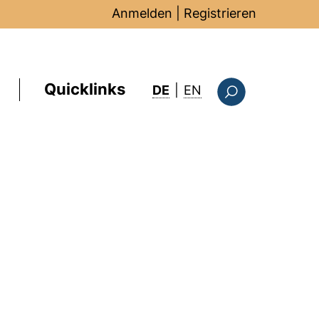
Anmelden
|
Registrieren
Quicklinks
: this page in Englis
DE
|
EN
Suchformular