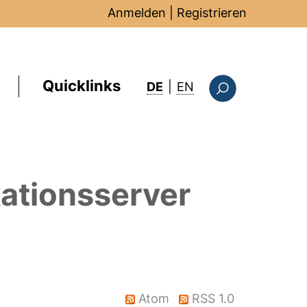
Anmelden
|
Registrieren
Quicklinks
: this page in Englis
DE
|
EN
Suchformular
ationsserver
Atom
RSS 1.0