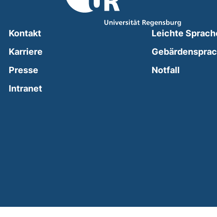
Kontakt
Leichte Sprach
Karriere
Gebärdenspra
(external
Presse
Notfall
(external link, opens in a new window)
Intranet