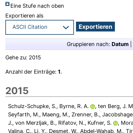
Eine Stufe nach oben
Exportieren als
Gruppieren nach:
Datum
Gehe zu:
2015
Anzahl der Einträge:
1
.
2015
Schulz-Schupke, S.
,
Byrne, R. A.
,
ten Berg, J. M
Seyfarth, M.
,
Maeng, M.
,
Zrenner, B.
,
Jacobshage
J.
,
von Merzljak, B.
,
Rifatov, N.
,
Kufner, S.
,
Mora
Valina, C.
,
Li, Y.
,
Desmet, W.
,
Abdel-Wahab, M.
,
Ti