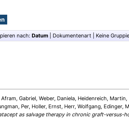
pieren nach:
Datum
|
Dokumentenart
|
Keine Gruppi
,
Afram, Gabriel
,
Weber, Daniela
,
Heidenreich, Martin
,
ungman, Per
,
Holler, Ernst
,
Herr, Wolfgang
,
Edinger, M
tacept as salvage therapy in chronic graft-versus-ho