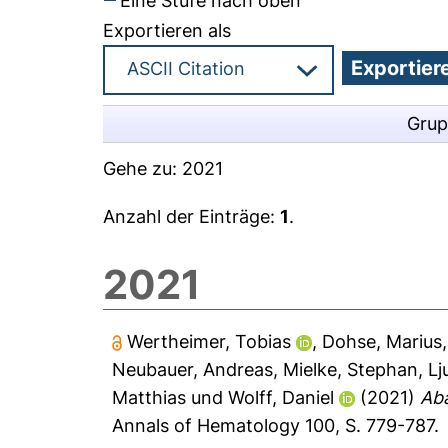
Eine Stufe nach oben
Exportieren als
Grup
Gehe zu:
2021
Anzahl der Einträge:
1
.
2021
Wertheimer, Tobias
,
Dohse, Marius
Neubauer, Andreas
,
Mielke, Stephan
,
Lj
Matthias
und
Wolff, Daniel
(2021)
Aba
Annals of Hematology 100, S. 779-787.