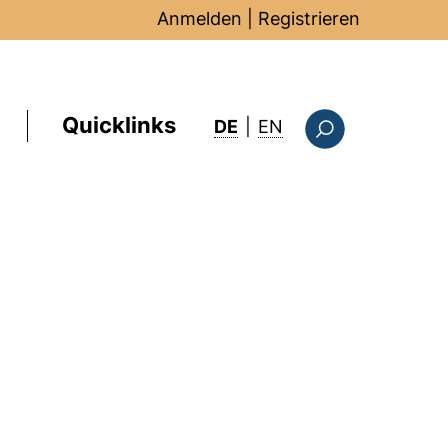
Anmelden
|
Registrieren
Quicklinks
: this page in Englis
DE
|
EN
Suchformular