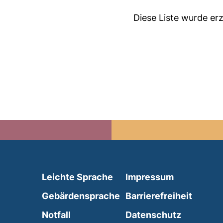
Diese Liste wurde e
(external link, opens in 
Leichte Sprache
Impressum
(external link, opens i
Gebärdensprache
Barrierefreiheit
(external link, opens in a new wind
Notfall
Datenschutz