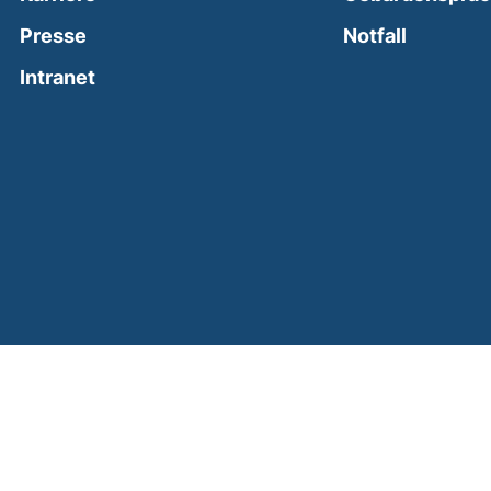
(external
Presse
Notfall
(external link, opens in a new window)
Intranet