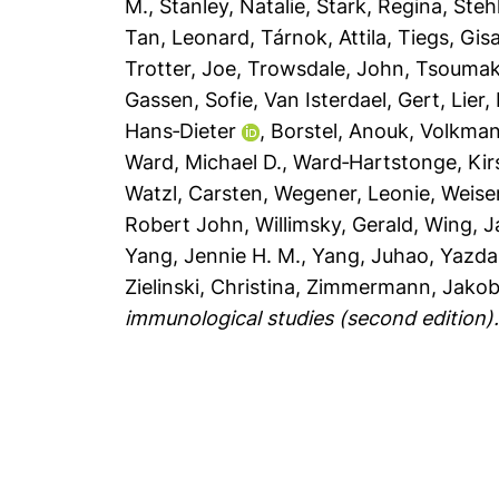
M.
,
Stanley, Natalie
,
Stark, Regina
,
Steh
Tan, Leonard
,
Tárnok, Attila
,
Tiegs, Gis
Trotter, Joe
,
Trowsdale, John
,
Tsoumak
Gassen, Sofie
,
Van Isterdael, Gert
,
Lier,
Hans‐Dieter
,
Borstel, Anouk
,
Volkman
Ward, Michael D.
,
Ward‐Hartstonge, Kir
Watzl, Carsten
,
Wegener, Leonie
,
Weise
Robert John
,
Willimsky, Gerald
,
Wing, J
Yang, Jennie H. M.
,
Yang, Juhao
,
Yazda
Zielinski, Christina
,
Zimmermann, Jako
immunological studies (second edition)