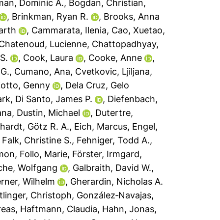
an, Dominic A.
,
Bogdan, Christian
,
,
Brinkman, Ryan R.
,
Brooks, Anna
arth
,
Cammarata, Ilenia
,
Cao, Xuetao
,
Chatenoud, Lucienne
,
Chattopadhyay,
S.
,
Cook, Laura
,
Cooke, Anne
,
 G.
,
Cumano, Ana
,
Cvetkovic, Ljiljana
,
Zotto, Genny
,
Dela Cruz, Gelo
ark
,
Di Santo, James P.
,
Diefenbach,
ana
,
Dustin, Michael
,
Dutertre,
hardt, Götz R. A.
,
Eich, Marcus
,
Engel,
,
Falk, Christine S.
,
Fehniger, Todd A.
,
imon
,
Follo, Marie
,
Förster, Irmgard
,
sche, Wolfgang
,
Galbraith, David W.
,
rner, Wilhelm
,
Gherardin, Nicholas A.
tlinger, Christoph
,
González‐Navajas,
reas
,
Haftmann, Claudia
,
Hahn, Jonas
,