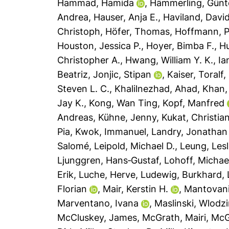
Hammad, Hamida
,
Hämmerling, Günt
Andrea
,
Hauser, Anja E.
,
Haviland, David
Christoph
,
Höfer, Thomas
,
Hoffmann, P
Houston, Jessica P.
,
Hoyer, Bimba F.
,
H
Christopher A.
,
Hwang, William Y. K.
,
Ia
Beatriz
,
Jonjic, Stipan
,
Kaiser, Toralf
,
Steven L. C.
,
Khalilnezhad, Ahad
,
Khan, 
Jay K.
,
Kong, Wan Ting
,
Kopf, Manfred
Andreas
,
Kühne, Jenny
,
Kukat, Christia
Pia
,
Kwok, Immanuel
,
Landry, Jonathan
Salomé
,
Leipold, Michael D.
,
Leung, Lesli
Ljunggren, Hans‐Gustaf
,
Lohoff, Michae
Erik
,
Luche, Herve
,
Ludewig, Burkhard
,
Florian
,
Mair, Kerstin H.
,
Mantovani
Marventano, Ivana
,
Maslinski, Wlodz
McCluskey, James
,
McGrath, Mairi
,
McG