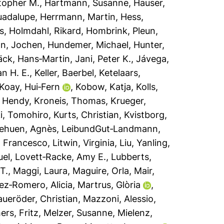
topher M.
,
Hartmann, Susanne
,
Hauser,
uadalupe
,
Herrmann, Martin
,
Hess,
s
,
Holmdahl, Rikard
,
Hombrink, Pleun
,
n, Jochen
,
Hundemer, Michael
,
Hunter,
äck, Hans‐Martin
,
Jani, Peter K.
,
Jávega,
n H. E.
,
Keller, Baerbel
,
Ketelaars,
Koay, Hui‐Fern
,
Kobow, Katja
,
Kolls,
, Hendy
,
Kroneis, Thomas
,
Krueger,
i, Tomohiro
,
Kurts, Christian
,
Kvistborg,
ehuen, Agnès
,
LeibundGut‐Landmann,
, Francesco
,
Litwin, Virginia
,
Liu, Yanling
,
uel
,
Lovett‐Racke, Amy E.
,
Lubberts,
T.
,
Maggi, Laura
,
Maguire, Orla
,
Mair,
ez‐Romero, Alicia
,
Martrus, Glòria
,
ueröder, Christian
,
Mazzoni, Alessio
,
ers, Fritz
,
Melzer, Susanne
,
Mielenz,