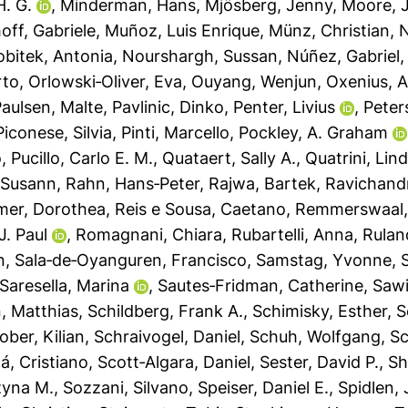
H. G.
,
Minderman, Hans
,
Mjösberg, Jenny
,
Moore, 
off, Gabriele
,
Muñoz, Luis Enrique
,
Münz, Christian
,
N
obitek, Antonia
,
Nourshargh, Sussan
,
Núñez, Gabriel
rto
,
Orlowski‐Oliver, Eva
,
Ouyang, Wenjun
,
Oxenius, 
aulsen, Malte
,
Pavlinic, Dinko
,
Penter, Livius
,
Peter
Piconese, Silvia
,
Pinti, Marcello
,
Pockley, A. Graham
o
,
Pucillo, Carlo E. M.
,
Quataert, Sally A.
,
Quatrini, Lin
 Susann
,
Rahn, Hans‐Peter
,
Rajwa, Bartek
,
Ravichand
mer, Dorothea
,
Reis e Sousa, Caetano
,
Remmerswaal, 
J. Paul
,
Romagnani, Chiara
,
Rubartelli, Anna
,
Rulan
n
,
Sala‐de‐Oyanguren, Francisco
,
Samstag, Yvonne
,
Saresella, Marina
,
Sautes‐Fridman, Catherine
,
Sawi
, Matthias
,
Schildberg, Frank A.
,
Schimisky, Esther
,
S
ober, Kilian
,
Schraivogel, Daniel
,
Schuh, Wolfgang
,
Sc
á, Cristiano
,
Scott‐Algara, Daniel
,
Sester, David P.
,
Sh
zyna M.
,
Sozzani, Silvano
,
Speiser, Daniel E.
,
Spidlen, 