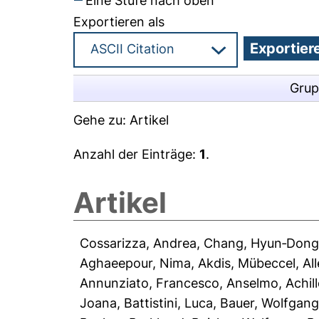
Eine Stufe nach oben
Exportieren als
Grup
Gehe zu:
Artikel
Anzahl der Einträge:
1
.
Artikel
Cossarizza, Andrea
,
Chang, Hyun‐Don
Aghaeepour, Nima
,
Akdis, Mübeccel
,
Al
Annunziato, Francesco
,
Anselmo, Achill
Joana
,
Battistini, Luca
,
Bauer, Wolfgan