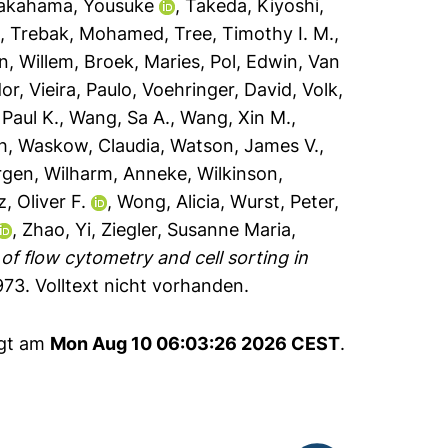
akahama, Yousuke
,
Takeda, Kiyoshi
,
a
,
Trebak, Mohamed
,
Tree, Timothy I. M.
,
n, Willem
,
Broek, Maries
,
Pol, Edwin
,
Van
dor
,
Vieira, Paulo
,
Voehringer, David
,
Volk,
 Paul K.
,
Wang, Sa A.
,
Wang, Xin M.
,
h
,
Waskow, Claudia
,
Watson, James V.
,
rgen
,
Wilharm, Anneke
,
Wilkinson,
z, Oliver F.
,
Wong, Alicia
,
Wurst, Peter
,
,
Zhao, Yi
,
Ziegler, Susanne Maria
,
 of flow cytometry and cell sorting in
973.
Volltext nicht vorhanden.
ugt am
Mon Aug 10 06:03:26 2026 CEST
.