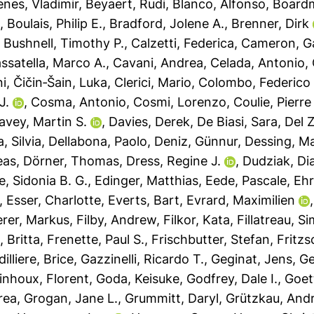
enes, Vladimir
,
Beyaert, Rudi
,
Blanco, Alfonso
,
Boardm
a
,
Boulais, Philip E.
,
Bradford, Jolene A.
,
Brenner, Dirk
,
Bushnell, Timothy P.
,
Calzetti, Federica
,
Cameron, G
ssatella, Marco A.
,
Cavani, Andrea
,
Celada, Antonio
,
ni
,
Čičin‐Šain, Luka
,
Clerici, Mario
,
Colombo, Federico 
J.
,
Cosma, Antonio
,
Cosmi, Lorenzo
,
Coulie, Pierre
avey, Martin S.
,
Davies, Derek
,
De Biasi, Sara
,
Del 
a, Silvia
,
Dellabona, Paolo
,
Deniz, Günnur
,
Dessing, M
eas
,
Dörner, Thomas
,
Dress, Regine J.
,
Dudziak, Di
e, Sidonia B. G.
,
Edinger, Matthias
,
Eede, Pascale
,
Ehr
,
Esser, Charlotte
,
Everts, Bart
,
Evrard, Maximilien
erer, Markus
,
Filby, Andrew
,
Filkor, Kata
,
Fillatreau, S
 Britta
,
Frenette, Paul S.
,
Frischbutter, Stefan
,
Fritz
illiere, Brice
,
Gazzinelli, Ricardo T.
,
Geginat, Jens
,
Ge
inhoux, Florent
,
Goda, Keisuke
,
Godfrey, Dale I.
,
Goet
rea
,
Grogan, Jane L.
,
Grummitt, Daryl
,
Grützkau, And