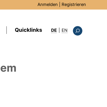
Anmelden
|
Registrieren
Quicklinks
: this page in Englis
DE
|
EN
Suchformular
dem