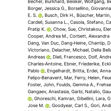
Becher, Burkhard
,
Beisker, Wolfgang
,
B
Borger, Jessica G.
,
Borsellino, Giovann
E. S.
,
Busch, Dirk H.
,
Büscher, Martin
Cardell, Susanna L.
,
Casola, Stefano
,
Ca
Pratip K.
,
Chow, Sue
,
Christakou, Ele
Cooper, Andrea M.
,
Corbett, Alexandra 
Dang, Van Duc
,
Dang‐Heine, Chantip
,
D
Victoriano
,
Delacher, Michael
,
Della Bell
Andreas
,
Dieli, Francesco
,
Dolf, Andr
Charles‐Antoine
,
Ebner, Friederike
,
Eckl
Pablo
,
Engelhardt, Britta
,
Erdei, Anna
Felipo‐Benavent, Mar
,
Ferry, Helen
,
Feu
Foster, John
,
Foulds, Gemma A.
,
Frehse,
Gangaev, Anastasia
,
Garbi, Natalio
,
Gaud
,
Ghoreschi, Kamran
,
Gibellini, Lara
,
G
Jose M.
,
Goodyear, Carl S.
,
Gori, And