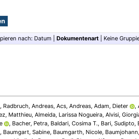
pieren nach:
Datum
|
Dokumentenart
|
Keine Gruppi
g
,
Radbruch, Andreas
,
Acs, Andreas
,
Adam, Dieter
,
lez, Matthieu
,
Almeida, Larissa Nogueira
,
Alvisi, Giorgi
e
,
Bacher, Petra
,
Baldari, Cosima T.
,
Bari, Sudipto
,
g
,
Baumgart, Sabine
,
Baumgarth, Nicole
,
Baumjohann,