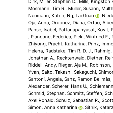
Dirk
,
Miller, Stephen D.
,
Mills, Kingston 
Mosmann, Tim R.
,
Müller, Susann
,
Multh
Neumann, Katrin
,
Ng, Lai Guan
,
Nied
Oja, Anna
,
Ordonez, Diana
,
Orfao, Albe
Panse, Isabel
,
Pattanapanyasat, Kovit
,
P
,
Piancone, Federica
,
Pickl, Winfried F.
,
Zhiyong
,
Pracht, Katharina
,
Prinz, Imm
Helena
,
Radstake, Tim R. D. J.
,
Rahmig,
Jonathan A.
,
Recktenwald, Diether
,
Rei
Riddell, Andy
,
Rieger, Aja M.
,
Robinson, 
Yvan
,
Saito, Takashi
,
Sakaguchi, Shimo
Santoni, Angela
,
Sanz, Ramon Bellmàs
,
Alexander
,
Scherer, Hans U.
,
Schiemann
Schmid, Stephan
,
Schmitt, Steffen
,
Sch
Axel Ronald
,
Schulz, Sebastian R.
,
Scott
Simon, Anna Katharina
,
Sitnik, Katar