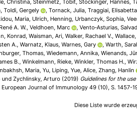
le, Christina
,
Steinmetz, Tobit
,
Stockinger, Hannes
,
T
a
,
Toldi, Gergely
,
Tornack, Julia
,
Traggiai, Elisabett
idou, Maria
,
Ulrich, Henning
,
Urbanczyk, Sophia
,
Vee
 René A. W.
,
Veldhoen, Marc
,
Vento‐Asturias, Salva
n, Konrad
,
Waisman, Ari
,
Walker, Rachael V.
,
Wallace,
sten A.
,
Warnatz, Klaus
,
Warnes, Gary
,
Warth, Sara
nburger, Thomas
,
Wiedemann, Annika
,
Wienands, Jü
ames B.
,
Winkelmann, Rieke
,
Winkler, Thomas H.
,
Wir
nbakhsh, Maria
,
Yu, Liping
,
Yue, Alice
,
Zhang, Hanlin
b
und
Zychlinsky, Arturo
(2019)
Guidelines for the use
.
European Journal of Immunology 49 (10), S. 1457-1
Diese Liste wurde erze