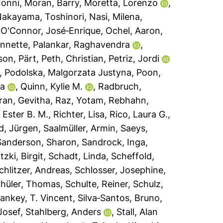
Jonni
,
Moran, Barry
,
Moretta, Lorenzo
,
akayama, Toshinori
,
Nasi, Milena
,
,
O'Connor, José‐Enrique
,
Ochel, Aaron
,
Annette
,
Palankar, Raghavendra
,
son, Pärt
,
Peth, Christian
,
Petriz, Jordi
,
Podolska, Malgorzata Justyna
,
Poon,
da
,
Quinn, Kylie M.
,
Radbruch,
ran, Gevitha
,
Raz, Yotam
,
Rebhahn,
Ester B. M.
,
Richter, Lisa
,
Rico, Laura G.
,
d, Jürgen
,
Saalmüller, Armin
,
Saeys,
Sanderson, Sharon
,
Sandrock, Inga
,
tzki, Birgit
,
Schadt, Linda
,
Scheffold,
chlitzer, Andreas
,
Schlosser, Josephine
,
hüler, Thomas
,
Schulte, Reiner
,
Schulz,
ankey, T. Vincent
,
Silva‐Santos, Bruno
,
Josef
,
Stahlberg, Anders
,
Stall, Alan