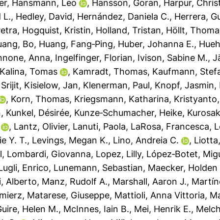
er
,
Hansmann, Leo
,
Hansson, Goran
,
Harpur, Chris
 L.
,
Hedley, David
,
Hernández, Daniela C.
,
Herrera, G
etra
,
Hogquist, Kristin
,
Holland, Tristan
,
Höllt, Thoma
uang, Bo
,
Huang, Fang‐Ping
,
Huber, Johanna E.
,
Hueh
nnone, Anna
,
Ingelfinger, Florian
,
Ivison, Sabine M.
,
J
Kalina, Tomas
,
Kamradt, Thomas
,
Kaufmann, Stefa
Srijit
,
Kisielow, Jan
,
Klenerman, Paul
,
Knopf, Jasmin
,
,
Korn, Thomas
,
Kriegsmann, Katharina
,
Kristyanto
n
,
Kunkel, Désirée
,
Kunze‐Schumacher, Heike
,
Kurosak
,
Lantz, Olivier
,
Lanuti, Paola
,
LaRosa, Francesca
,
L
e Y. T.
,
Levings, Megan K.
,
Lino, Andreia C.
,
Liotta
l
,
Lombardi, Giovanna
,
Lopez, Lilly
,
López‐Botet, Mig
Lugli, Enrico
,
Lunemann, Sebastian
,
Maecker, Holden 
, Alberto
,
Manz, Rudolf A.
,
Marshall, Aaron J.
,
Martín
imierz
,
Matarese, Giuseppe
,
Mattioli, Anna Vittoria
,
Ma
uire, Helen M.
,
McInnes, Iain B.
,
Mei, Henrik E.
,
Melch