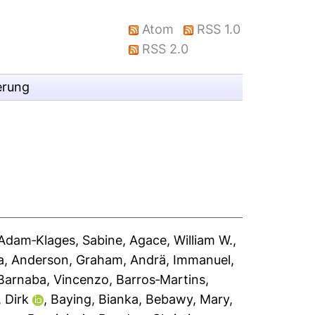
Atom
RSS 1.0
RSS 2.0
erung
Adam‐Klages, Sabine
,
Agace, William W.
,
a
,
Anderson, Graham
,
Andrä, Immanuel
,
Barnaba, Vincenzo
,
Barros‐Martins,
 Dirk
,
Baying, Bianka
,
Bebawy, Mary
,