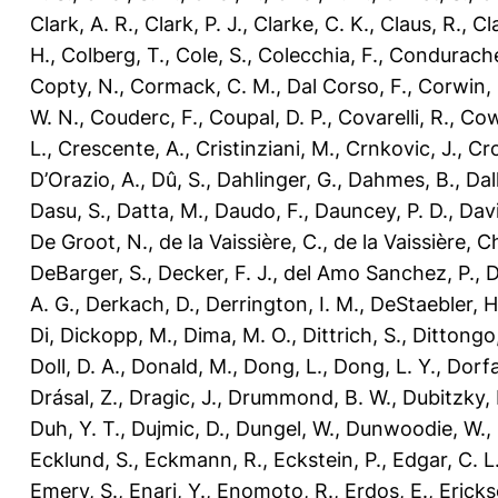
Clark, A. R.
,
Clark, P. J.
,
Clarke, C. K.
,
Claus, R.
,
Cl
H.
,
Colberg, T.
,
Cole, S.
,
Colecchia, F.
,
Condurache
Copty, N.
,
Cormack, C. M.
,
Dal Corso, F.
,
Corwin, 
W. N.
,
Couderc, F.
,
Coupal, D. P.
,
Covarelli, R.
,
Cow
L.
,
Crescente, A.
,
Cristinziani, M.
,
Crnkovic, J.
,
Cro
D’Orazio, A.
,
Dû, S.
,
Dahlinger, G.
,
Dahmes, B.
,
Dal
Dasu, S.
,
Datta, M.
,
Daudo, F.
,
Dauncey, P. D.
,
Davi
De Groot, N.
,
de la Vaissière, C.
,
de la Vaissière, C
DeBarger, S.
,
Decker, F. J.
,
del Amo Sanchez, P.
,
D
A. G.
,
Derkach, D.
,
Derrington, I. M.
,
DeStaebler, H
Di
,
Dickopp, M.
,
Dima, M. O.
,
Dittrich, S.
,
Dittongo,
Doll, D. A.
,
Donald, M.
,
Dong, L.
,
Dong, L. Y.
,
Dorfa
Drásal, Z.
,
Dragic, J.
,
Drummond, B. W.
,
Dubitzky, 
Duh, Y. T.
,
Dujmic, D.
,
Dungel, W.
,
Dunwoodie, W.
,
Ecklund, S.
,
Eckmann, R.
,
Eckstein, P.
,
Edgar, C. L
Emery, S.
,
Enari, Y.
,
Enomoto, R.
,
Erdos, E.
,
Ericks