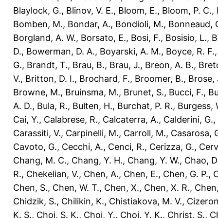
Blaylock, G.
,
Blinov, V. E.
,
Bloom, E.
,
Bloom, P. C.
,
Bomben, M.
,
Bondar, A.
,
Bondioli, M.
,
Bonneaud, G
Borgland, A. W.
,
Borsato, E.
,
Bosi, F.
,
Bosisio, L.
,
B
D.
,
Bowerman, D. A.
,
Boyarski, A. M.
,
Boyce, R. F.
G.
,
Brandt, T.
,
Brau, B.
,
Brau, J.
,
Breon, A. B.
,
Bret
V.
,
Britton, D. I.
,
Brochard, F.
,
Broomer, B.
,
Brose, 
Browne, M.
,
Bruinsma, M.
,
Brunet, S.
,
Bucci, F.
,
Bu
A. D.
,
Bula, R.
,
Bulten, H.
,
Burchat, P. R.
,
Burgess, 
Cai, Y.
,
Calabrese, R.
,
Calcaterra, A.
,
Calderini, G.
,
Carassiti, V.
,
Carpinelli, M.
,
Carroll, M.
,
Casarosa, 
Cavoto, G.
,
Cecchi, A.
,
Cenci, R.
,
Cerizza, G.
,
Cerve
Chang, M. C.
,
Chang, Y. H.
,
Chang, Y. W.
,
Chao, D.
R.
,
Chekelian, V.
,
Chen, A.
,
Chen, E.
,
Chen, G. P.
,
C
Chen, S.
,
Chen, W. T.
,
Chen, X.
,
Chen, X. R.
,
Chen,
Chidzik, S.
,
Chilikin, K.
,
Chistiakova, M. V.
,
Cizeron
K. S.
,
Choi, S. K.
,
Choi, Y.
,
Choi, Y. K.
,
Christ, S.
,
Ch