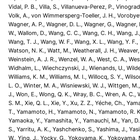
Vidal, P. B.
,
Villa, S.
,
Villanueva-Perez, P.
,
Vinograd,
Volk, A.
,
von Wimmersperg-Toeller, J. H.
,
Vorobyev
Wagner, A. P.
,
Wagner, D. L.
,
Wagner, G.
,
Wagner, 
W.
,
Wallom, D.
,
Wang, C. C.
,
Wang, C. H.
,
Wang, J.
Wang, T. J.
,
Wang, W. F.
,
Wang, X. L.
,
Wang, Y. F.
,
Watson, N. K.
,
Watt, M.
,
Weatherall, J. H.
,
Weaver,
Weinstein, A. J. R.
,
Wenzel, W. A.
,
West, C. A.
,
West
Widhalm, L.
,
Wiechczynski, J.
,
Wienands, U.
,
Wilde
Williams, K. M.
,
Williams, M. I.
,
Willocq, S. Y.
,
Wilson
L. O.
,
Winter, M. A.
,
Wisniewski, W. J.
,
Wittgen, M.
J.
,
Won, E.
,
Wong, Q. K.
,
Wray, B. C.
,
Wren, A. C.
,
S. M.
,
Xie, Q. L.
,
Xie, Y.
,
Xu, Z. Z.
,
Yéche, Ch.
,
Yama
T.
,
Yamamoto, H.
,
Yamamoto, N.
,
Yamamoto, R. K
Yamaoka, Y.
,
Yamashita, Y.
,
Yamauchi, M.
,
Yan, D.
S.
,
Yarritu, A. K.
,
Yashchenko, S.
,
Yashima, J.
,
Yasi
W.
,
Ying, J.
,
Yocky, G.
,
Yokoyama, K.
,
Yokoyama, 