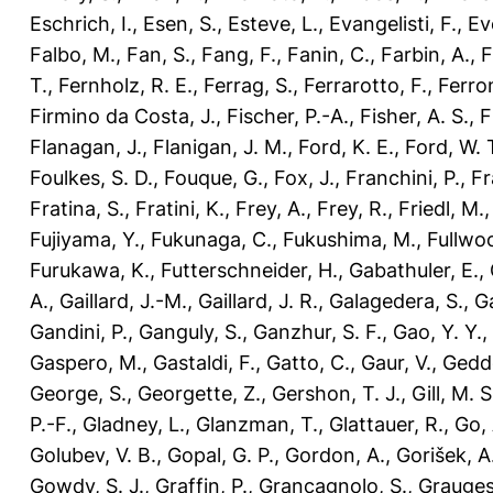
Eschrich, I.
,
Esen, S.
,
Esteve, L.
,
Evangelisti, F.
,
Ev
Falbo, M.
,
Fan, S.
,
Fang, F.
,
Fanin, C.
,
Farbin, A.
,
F
T.
,
Fernholz, R. E.
,
Ferrag, S.
,
Ferrarotto, F.
,
Ferron
Firmino da Costa, J.
,
Fischer, P.-A.
,
Fisher, A. S.
,
F
Flanagan, J.
,
Flanigan, J. M.
,
Ford, K. E.
,
Ford, W. 
Foulkes, S. D.
,
Fouque, G.
,
Fox, J.
,
Franchini, P.
,
Fr
Fratina, S.
,
Fratini, K.
,
Frey, A.
,
Frey, R.
,
Friedl, M.
Fujiyama, Y.
,
Fukunaga, C.
,
Fukushima, M.
,
Fullwoo
Furukawa, K.
,
Futterschneider, H.
,
Gabathuler, E.
,
A.
,
Gaillard, J.-M.
,
Gaillard, J. R.
,
Galagedera, S.
,
Ga
Gandini, P.
,
Ganguly, S.
,
Ganzhur, S. F.
,
Gao, Y. Y.
,
Gaspero, M.
,
Gastaldi, F.
,
Gatto, C.
,
Gaur, V.
,
Gedde
George, S.
,
Georgette, Z.
,
Gershon, T. J.
,
Gill, M. S
P.-F.
,
Gladney, L.
,
Glanzman, T.
,
Glattauer, R.
,
Go, 
Golubev, V. B.
,
Gopal, G. P.
,
Gordon, A.
,
Gorišek, A
Gowdy, S. J.
,
Graffin, P.
,
Grancagnolo, S.
,
Grauges