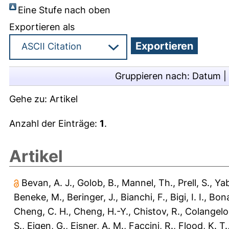
Eine Stufe nach oben
Exportieren als
Gruppieren nach:
Datum
|
Gehe zu:
Artikel
Anzahl der Einträge:
1
.
Artikel
Bevan, A. J.
,
Golob, B.
,
Mannel, Th.
,
Prell, S.
,
Yab
Beneke, M.
,
Beringer, J.
,
Bianchi, F.
,
Bigi, I. I.
,
Bona
Cheng, C. H.
,
Cheng, H.-Y.
,
Chistov, R.
,
Colangelo,
S.
,
Eigen, G.
,
Eisner, A. M.
,
Faccini, R.
,
Flood, K. T.