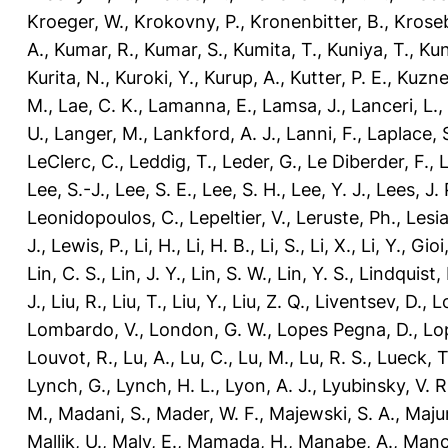
Kroeger, W.
,
Krokovny, P.
,
Kronenbitter, B.
,
Kroseb
A.
,
Kumar, R.
,
Kumar, S.
,
Kumita, T.
,
Kuniya, T.
,
Kun
Kurita, N.
,
Kuroki, Y.
,
Kurup, A.
,
Kutter, P. E.
,
Kuzne
M.
,
Lae, C. K.
,
Lamanna, E.
,
Lamsa, J.
,
Lanceri, L.
,
U.
,
Langer, M.
,
Lankford, A. J.
,
Lanni, F.
,
Laplace, 
LeClerc, C.
,
Leddig, T.
,
Leder, G.
,
Le Diberder, F.
,
L
Lee, S.-J.
,
Lee, S. E.
,
Lee, S. H.
,
Lee, Y. J.
,
Lees, J. 
Leonidopoulos, C.
,
Lepeltier, V.
,
Leruste, Ph.
,
Lesia
J.
,
Lewis, P.
,
Li, H.
,
Li, H. B.
,
Li, S.
,
Li, X.
,
Li, Y.
,
Gioi,
Lin, C. S.
,
Lin, J. Y.
,
Lin, S. W.
,
Lin, Y. S.
,
Lindquist, 
J.
,
Liu, R.
,
Liu, T.
,
Liu, Y.
,
Liu, Z. Q.
,
Liventsev, D.
,
L
Lombardo, V.
,
London, G. W.
,
Lopes Pegna, D.
,
Lo
Louvot, R.
,
Lu, A.
,
Lu, C.
,
Lu, M.
,
Lu, R. S.
,
Lueck, T
Lynch, G.
,
Lynch, H. L.
,
Lyon, A. J.
,
Lyubinsky, V. R
M.
,
Madani, S.
,
Mader, W. F.
,
Majewski, S. A.
,
Maju
Mallik, U.
,
Maly, E.
,
Mamada, H.
,
Manabe, A.
,
Manci