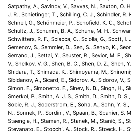
Satpathy, A.
,
Savinov, V.
,
Savvas, N.
,
Saxton, O. H
J. R.
,
Schietinger, T.
,
Schilling, C. J.
,
Schindler, R. 
Schnell, G.
,
Schönmeier, P.
,
Schofield, K. C.
,
Schot
Schultz, J.
,
Schumm, B. A.
,
Schune, M. H.
,
Schwan
Schwitters, R. F.
,
Sciacca, C.
,
Sciolla, G.
,
Scott, I. J
Semenov, S.
,
Semmler, D.
,
Sen, S.
,
Senyo, K.
,
Seon
Serrano, J.
,
Settai, Y.
,
Seuster, R.
,
Sevior, M. E.
,
Sh
V.
,
Shelkov, V. G.
,
Shen, B. C.
,
Shen, D. Z.
,
Shen, Y.
Shidara, T.
,
Shimada, K.
,
Shimoyama, M.
,
Shinomiy
Sibidanov, A.
,
Sicard, E.
,
Sidorov, A.
,
Sidorov, V.
,
S
Simon, F.
,
Simonetto, F.
,
Sinev, N. B.
,
Singh, H.
,
Si
Smerkol, P.
,
Smith, A. J. S.
,
Smith, D.
,
Smith, D. S.
Sobie, R. J.
,
Soderstrom, E.
,
Soha, A.
,
Sohn, Y. S.
,
N.
,
Sonnek, P.
,
Sordini, V.
,
Spaan, B.
,
Spanier, S. M
Staengle, H.
,
Stamen, R.
,
Stanek, M.
,
Stanič, S.
,
St
Stevanato, E.
,
Stocchi, A.
,
Stock, R.
,
Stoeck, H.
,
S