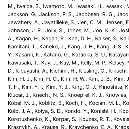
M.
,
Iwaida, S.
,
Iwamoto, M.
,
Iwasaki, H.
,
Iwasaki, 
Jackson, G.
,
Jackson, P. S.
,
Jacobsen, R. G.
,
Jaco
Jawahery, A.
,
Jayatilleke, S.
,
Jen, C. M.
,
Jensen, F
Johnson, J. R.
,
Jolly, S.
,
Jones, M.
,
Joo, K. K.
,
Josh
A.
,
Kagan, H.
,
Kagan, R.
,
Kah, D. H.
,
Kaiser, S.
,
Kaji
Kamitani, T.
,
Kaneko, J.
,
Kang, J. H.
,
Kang, J. S.
,
K
Y.
,
Kasami, K.
,
Katano, G.
,
Kataoka, S. U.
,
Katayam
Kawasaki, T.
,
Kay, J.
,
Kay, M.
,
Kelly, M. P.
,
Kelsey, 
D.
,
Kibayashi, A.
,
Kichimi, H.
,
Kiesling, C.
,
Kikuchi,
Kim, H. J.
,
Kim, H. O.
,
Kim, H. W.
,
Kim, J. B.
,
Kim, J
T. H.
,
Kim, Y. I.
,
Kim, Y. J.
,
King, G. J.
,
Kinoshita, K
Klucar, J.
,
Knecht, N. S.
,
Knoepfel, K. J.
,
Knowles, 
Kobel, M. J.
,
Koblitz, S.
,
Koch, H.
,
Kocian, M. L.
,
Ko
Kolb, J. A.
,
Kolya, S. D.
,
Kondo, Y.
,
Konishi, H.
,
Kop
Korotushenko, K.
,
Korpar, S.
,
Kouzes, R. T.
,
Kovals
Krasnykh, A.
,
Krause, R.
,
Kravchenko, E. A.
,
Krebs,