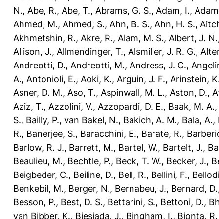
N.
,
Abe, R.
,
Abe, T.
,
Abrams, G. S.
,
Adam, I.
,
Adamc
Ahmed, M.
,
Ahmed, S.
,
Ahn, B. S.
,
Ahn, H. S.
,
Aitch
Akhmetshin, R.
,
Akre, R.
,
Alam, M. S.
,
Albert, J. N.
Allison, J.
,
Allmendinger, T.
,
Alsmiller, J. R. G.
,
Alte
Andreotti, D.
,
Andreotti, M.
,
Andress, J. C.
,
Angelin
A.
,
Antonioli, E.
,
Aoki, K.
,
Arguin, J. F.
,
Arinstein, K
Asner, D. M.
,
Aso, T.
,
Aspinwall, M. L.
,
Aston, D.
,
A
Aziz, T.
,
Azzolini, V.
,
Azzopardi, D. E.
,
Baak, M. A.
S.
,
Bailly, P.
,
van Bakel, N.
,
Bakich, A. M.
,
Bala, A.
,
R.
,
Banerjee, S.
,
Baracchini, E.
,
Barate, R.
,
Barberio
Barlow, R. J.
,
Barrett, M.
,
Bartel, W.
,
Bartelt, J.
,
Ba
Beaulieu, M.
,
Bechtle, P.
,
Beck, T. W.
,
Becker, J.
,
Be
Beigbeder, C.
,
Beiline, D.
,
Bell, R.
,
Bellini, F.
,
Bellodi
Benkebil, M.
,
Berger, N.
,
Bernabeu, J.
,
Bernard, D.
Besson, P.
,
Best, D. S.
,
Bettarini, S.
,
Bettoni, D.
,
Bh
van Bibber, K.
,
Biesiada, J.
,
Bingham, I.
,
Bionta, R.