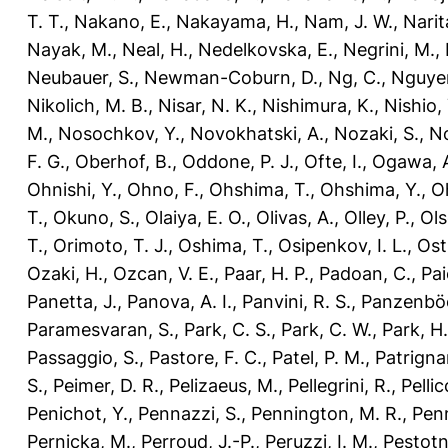
T. T.
,
Nakano, E.
,
Nakayama, H.
,
Nam, J. W.
,
Narit
Nayak, M.
,
Neal, H.
,
Nedelkovska, E.
,
Negrini, M.
,
Neubauer, S.
,
Newman-Coburn, D.
,
Ng, C.
,
Nguyen
Nikolich, M. B.
,
Nisar, N. K.
,
Nishimura, K.
,
Nishio, 
M.
,
Nosochkov, Y.
,
Novokhatski, A.
,
Nozaki, S.
,
No
F. G.
,
Oberhof, B.
,
Oddone, P. J.
,
Ofte, I.
,
Ogawa, 
Ohnishi, Y.
,
Ohno, F.
,
Ohshima, T.
,
Ohshima, Y.
,
O
T.
,
Okuno, S.
,
Olaiya, E. O.
,
Olivas, A.
,
Olley, P.
,
Ols
T.
,
Orimoto, T. J.
,
Oshima, T.
,
Osipenkov, I. L.
,
Ost
Ozaki, H.
,
Ozcan, V. E.
,
Paar, H. P.
,
Padoan, C.
,
Pai
Panetta, J.
,
Panova, A. I.
,
Panvini, R. S.
,
Panzenböc
Paramesvaran, S.
,
Park, C. S.
,
Park, C. W.
,
Park, H.
Passaggio, S.
,
Pastore, F. C.
,
Patel, P. M.
,
Patrigna
S.
,
Peimer, D. R.
,
Pelizaeus, M.
,
Pellegrini, R.
,
Pellic
Penichot, Y.
,
Pennazzi, S.
,
Pennington, M. R.
,
Penn
Pernicka, M.
,
Perroud, J.-P.
,
Peruzzi, I. M.
,
Pestotn