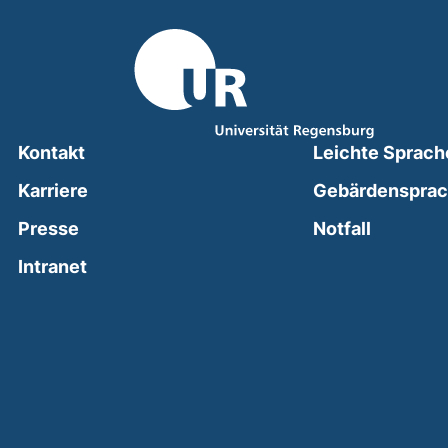
Kontakt
Leichte Sprach
Karriere
Gebärdenspra
(external
Presse
Notfall
(external link, opens in a new window)
Intranet