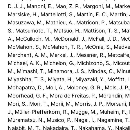
D. J. J.
,
Manoni, E.
,
Mao, Z. P.
,
Margoni, M.
,
Marker
Marsiske, H.
,
Martellotti, S.
,
Martin, E. C.
,
Martin, 
Masuzawa, M.
,
Mathieu, A.
,
Matricon, P.
,
Matsubar
S.
,
Matsumoto, T.
,
Matsuo, H.
,
Mattison, T. S.
,
Mat
A.
,
McCulloch, M.
,
McDonald, J.
,
McFall, J. D.
,
McG
McMahon, S.
,
McMahon, T. R.
,
McOnie, S.
,
Medve
Merchant, A. M.
,
Merkel, J.
,
Messner, R.
,
Metcalfe,
Michael, A. K.
,
Michelon, G.
,
Michizono, S.
,
Micout
M.
,
Mimashi, T.
,
Minamora, J. S.
,
Mindas, C.
,
Minut
Miyashita, T. S.
,
Miyata, H.
,
Miyazaki, Y.
,
Moffitt, L
Mohapatra, D.
,
Moll, A.
,
Moloney, G. R.
,
Mols, J. P.
Moorhead, G. F.
,
Mora de Freitas, P.
,
Morandin, M
Mori, S.
,
Mori, T.
,
Morii, M.
,
Morris, J. P.
,
Morsani, 
J.
,
Müller-Pfefferkorn, R.
,
Mugge, M.
,
Muheim, F.
,
Muramatsu, N.
,
Musico, P.
,
Nagai, I.
,
Nagamine, T.
Naisbit, M. T.
,
Nakadaira, T.
,
Nakahama, Y.
,
Nakaj