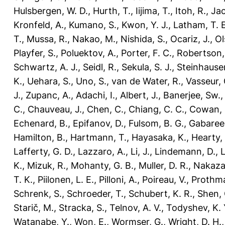
Hulsbergen, W. D.
,
Hurth, T.
,
Iijima, T.
,
Itoh, R.
,
Jac
Kronfeld, A.
,
Kumano, S.
,
Kwon, Y. J.
,
Latham, T. E
T.
,
Mussa, R.
,
Nakao, M.
,
Nishida, S.
,
Ocariz, J.
,
Ol
Playfer, S.
,
Poluektov, A.
,
Porter, F. C.
,
Robertson, 
Schwartz, A. J.
,
Seidl, R.
,
Sekula, S. J.
,
Steinhauser
K.
,
Uehara, S.
,
Uno, S.
,
van de Water, R.
,
Vasseur, 
J.
,
Zupanc, A.
,
Adachi, I.
,
Albert, J.
,
Banerjee, Sw.
C.
,
Chauveau, J.
,
Chen, C.
,
Chiang, C. C.
,
Cowan, 
Echenard, B.
,
Epifanov, D.
,
Fulsom, B. G.
,
Gabareen
Hamilton, B.
,
Hartmann, T.
,
Hayasaka, K.
,
Hearty,
Lafferty, G. D.
,
Lazzaro, A.
,
Li, J.
,
Lindemann, D.
,
L
K.
,
Mizuk, R.
,
Mohanty, G. B.
,
Muller, D. R.
,
Nakaza
T. K.
,
Piilonen, L. E.
,
Pilloni, A.
,
Poireau, V.
,
Prothma
Schrenk, S.
,
Schroeder, T.
,
Schubert, K. R.
,
Shen, 
Starič, M.
,
Stracka, S.
,
Telnov, A. V.
,
Todyshev, K. 
Watanabe, Y.
,
Won, E.
,
Wormser, G.
,
Wright, D. H.