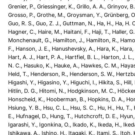
Grenier, P.
,
Griessinger, K.
,
Grillo, A. A.
,
Grinyov, B.
Grosso, P.
,
Grothe, M.
,
Groysman, Y.
,
Grünberg, O
Guo, R. S.
,
Guo, Z. J.
,
Guttman, N.
,
Ha, H.
,
Ha, H. C
Hagner, C.
,
Haire, M.
,
Haitani, F.
,
Haji, T.
,
Haller, G.
Monchenault, G.
,
Hamilton, J.
,
Hamilton, R.
,
Hamo
F.
,
Hanson, J. E.
,
Hanushevsky, A.
,
Hara, K.
,
Hara, 
Hart, A. J.
,
Hart, P. A.
,
Hartfiel, B. L.
,
Harton, J. L.
N. C.
,
Hasuko, K.
,
Hauke, A.
,
Hawkes, C. M.
,
Hayas
Held, T.
,
Henderson, R.
,
Henderson, S. W.
,
Hertzba
Higashi, Y.
,
Higasino, Y.
,
Higuchi, I.
,
Hikita, S.
,
Hill,
Hitlin, D. G.
,
Hitomi, N.
,
Hodgkinson, M. C.
,
Höcker
Honscheid, K.
,
Hooberman, B.
,
Hopkins, D. A.
,
Hori
Hsiung, Y. B.
,
Hsu, C. L.
,
Hsu, S. C.
,
Hu, H.
,
Hu, T.
,
E.
,
Hufnagel, D.
,
Hung, T.
,
Hutchcroft, D. E.
,
Hyun, 
Igarashi, Y.
,
Igonkina, O.
,
Ikado, K.
,
Ikeda, H.
,
Iked
Ishikawa, A.
,
Ishino, H.
,
Itagaki, K.
,
Itami, S.
,
Itoh, 