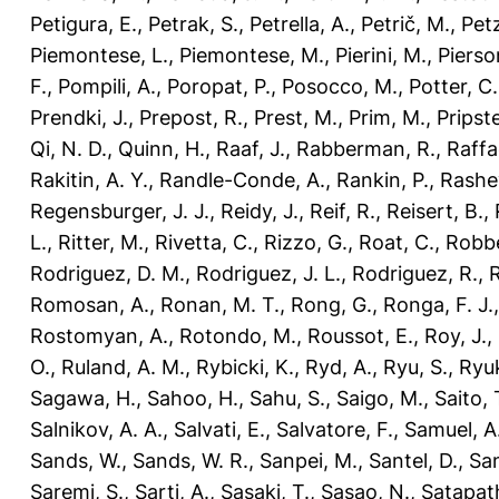
Petigura, E.
,
Petrak, S.
,
Petrella, A.
,
Petrič, M.
,
Petz
Piemontese, L.
,
Piemontese, M.
,
Pierini, M.
,
Pierso
F.
,
Pompili, A.
,
Poropat, P.
,
Posocco, M.
,
Potter, C.
Prendki, J.
,
Prepost, R.
,
Prest, M.
,
Prim, M.
,
Pripst
Qi, N. D.
,
Quinn, H.
,
Raaf, J.
,
Rabberman, R.
,
Raffae
Rakitin, A. Y.
,
Randle-Conde, A.
,
Rankin, P.
,
Rashev
Regensburger, J. J.
,
Reidy, J.
,
Reif, R.
,
Reisert, B.
,
L.
,
Ritter, M.
,
Rivetta, C.
,
Rizzo, G.
,
Roat, C.
,
Robbe
Rodriguez, D. M.
,
Rodriguez, J. L.
,
Rodriguez, R.
,
R
Romosan, A.
,
Ronan, M. T.
,
Rong, G.
,
Ronga, F. J.
Rostomyan, A.
,
Rotondo, M.
,
Roussot, E.
,
Roy, J.
,
O.
,
Ruland, A. M.
,
Rybicki, K.
,
Ryd, A.
,
Ryu, S.
,
Ryuk
Sagawa, H.
,
Sahoo, H.
,
Sahu, S.
,
Saigo, M.
,
Saito, 
Salnikov, A. A.
,
Salvati, E.
,
Salvatore, F.
,
Samuel, A
Sands, W.
,
Sands, W. R.
,
Sanpei, M.
,
Santel, D.
,
San
Saremi, S.
,
Sarti, A.
,
Sasaki, T.
,
Sasao, N.
,
Satapat