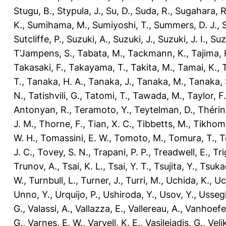
Stugu, B.
,
Stypula, J.
,
Su, D.
,
Suda, R.
,
Sugahara, R
K.
,
Sumihama, M.
,
Sumiyoshi, T.
,
Summers, D. J.
,
Sutcliffe, P.
,
Suzuki, A.
,
Suzuki, J.
,
Suzuki, J. I.
,
Suz
T’Jampens, S.
,
Tabata, M.
,
Tackmann, K.
,
Tajima, 
Takasaki, F.
,
Takayama, T.
,
Takita, M.
,
Tamai, K.
,
T.
,
Tanaka, H. A.
,
Tanaka, J.
,
Tanaka, M.
,
Tanaka, 
N.
,
Tatishvili, G.
,
Tatomi, T.
,
Tawada, M.
,
Taylor, F.
Antonyan, R.
,
Teramoto, Y.
,
Teytelman, D.
,
Thérin
J. M.
,
Thorne, F.
,
Tian, X. C.
,
Tibbetts, M.
,
Tikhomi
W. H.
,
Tomassini, E. W.
,
Tomoto, M.
,
Tomura, T.
,
T
J. C.
,
Tovey, S. N.
,
Trapani, P. P.
,
Treadwell, E.
,
Tri
Trunov, A.
,
Tsai, K. L.
,
Tsai, Y. T.
,
Tsujita, Y.
,
Tsuka
W.
,
Turnbull, L.
,
Turner, J.
,
Turri, M.
,
Uchida, K.
,
Uc
Unno, Y.
,
Urquijo, P.
,
Ushiroda, Y.
,
Usov, Y.
,
Ussegl
G.
,
Valassi, A.
,
Vallazza, E.
,
Vallereau, A.
,
Vanhoefer
G.
,
Varnes, E. W.
,
Varvell, K. E.
,
Vasileiadis, G.
,
Veli