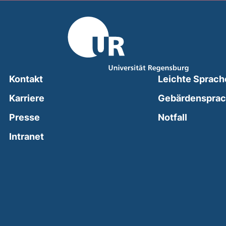
Kontakt
Leichte Sprach
Karriere
Gebärdenspra
(external
Presse
Notfall
(external link, opens in a new window)
Intranet