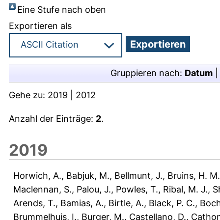
Eine Stufe nach oben
Exportieren als
Gruppieren nach:
Datum
Gehe zu:
2019
|
2012
Anzahl der Einträge:
2
.
2019
Horwich, A.
,
Babjuk, M.
,
Bellmunt, J.
,
Bruins, H. M.
Maclennan, S.
,
Palou, J.
,
Powles, T.
,
Ribal, M. J.
,
S
Arends, T.
,
Bamias, A.
,
Birtle, A.
,
Black, P. C.
,
Boch
Brummelhuis, I.
,
Burger, M.
,
Castellano, D.
,
Cathom