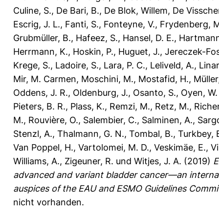
Culine, S.
,
De Bari, B.
,
De Blok, Willem
,
De Visschere
Escrig, J. L.
,
Fanti, S.
,
Fonteyne, V.
,
Frydenberg, M
Grubmüller, B.
,
Hafeez, S.
,
Hansel, D. E.
,
Hartmann
Herrmann, K.
,
Hoskin, P.
,
Huguet, J.
,
Jereczek-Fos
Krege, S.
,
Ladoire, S.
,
Lara, P. C.
,
Leliveld, A.
,
Lina
Mir, M. Carmen
,
Moschini, M.
,
Mostafid, H.
,
Müller
Oddens, J. R.
,
Oldenburg, J.
,
Osanto, S.
,
Oyen, W. 
Pieters, B. R.
,
Plass, K.
,
Remzi, M.
,
Retz, M.
,
Riche
M.
,
Rouvière, O.
,
Salembier, C.
,
Salminen, A.
,
Sargo
Stenzl, A.
,
Thalmann, G. N.
,
Tombal, B.
,
Turkbey, 
Van Poppel, H.
,
Vartolomei, M. D.
,
Veskimäe, E.
,
Vi
Williams, A.
,
Zigeuner, R.
und
Witjes, J. A.
(2019)
E
advanced and variant bladder cancer—an internati
auspices of the EAU and ESMO Guidelines Commi
nicht vorhanden.