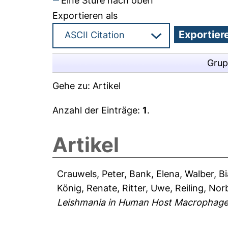
Eine Stufe nach oben
Exportieren als
Grup
Gehe zu:
Artikel
Anzahl der Einträge:
1
.
Artikel
Crauwels, Peter
,
Bank, Elena
,
Walber, B
König, Renate
,
Ritter, Uwe
,
Reiling, Nor
Leishmania in Human Host Macrophage