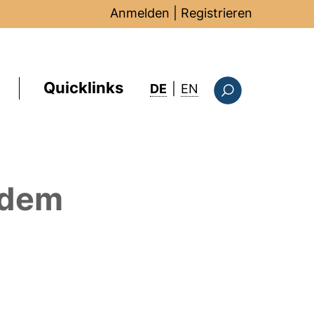
Anmelden
|
Registrieren
Quicklinks
: this page in Englis
DE
|
EN
Suchformular
 dem