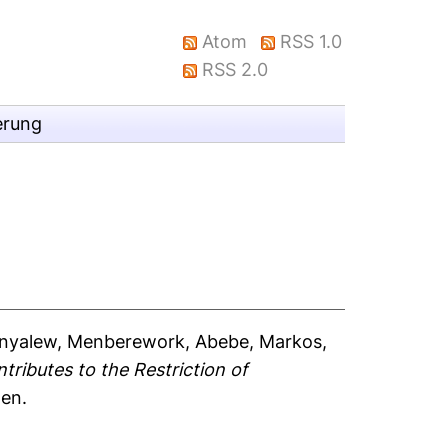
Atom
RSS 1.0
RSS 2.0
erung
nyalew, Menberework
,
Abebe, Markos
,
ntributes to the Restriction of
den.