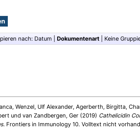
pieren nach:
Datum
|
Dokumentenart
|
Keine Gruppi
ianca
,
Wenzel, Ulf Alexander
,
Agerberth, Birgitta
,
Cha
bert
und
van Zandbergen, Ger
(2019)
Cathelicidin Co
s.
Frontiers in Immunology 10.
Volltext nicht vorhan