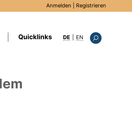
Anmelden
|
Registrieren
Quicklinks
: this page in Englis
DE
|
EN
Suchformular
dem