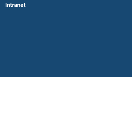
(external link, opens in a new window)
Intranet