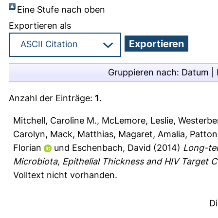
Eine Stufe nach oben
Exportieren als
Gruppieren nach:
Datum
|
Anzahl der Einträge:
1
.
Mitchell, Caroline M.
,
McLemore, Leslie
,
Westerber
Carolyn
,
Mack, Matthias
,
Magaret, Amalia
,
Patton
Florian
und
Eschenbach, David
(2014)
Long-te
Microbiota, Epithelial Thickness and HIV Target Ce
Volltext nicht vorhanden.
D