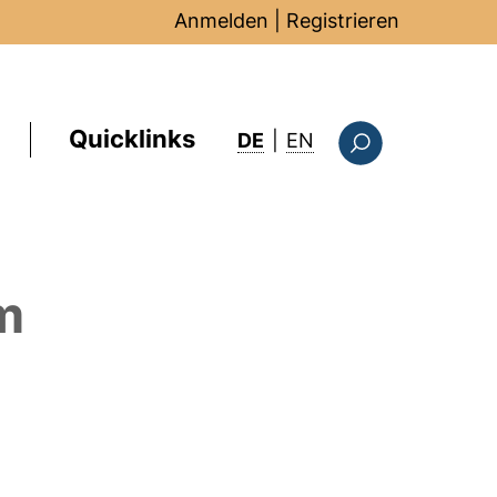
Anmelden
|
Registrieren
Quicklinks
: this page in Englis
DE
|
EN
Suchformular
m