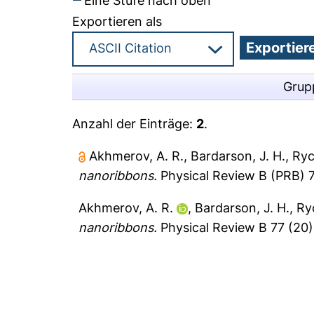
Eine Stufe nach oben
Exportieren als
Grup
Anzahl der Einträge:
2
.
Akhmerov, A. R.
,
Bardarson, J. H.
,
Ryc
nanoribbons.
Physical Review B (PRB) 7
Akhmerov, A. R.
,
Bardarson, J. H.
,
Ry
nanoribbons.
Physical Review B 77 (20