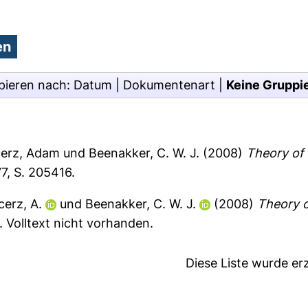
pieren nach:
Datum
|
Dokumentenart
|
Keine Gruppi
erz, Adam
und
Beenakker, C. W. J.
(2008)
Theory of 
7, S. 205416.
cerz, A.
und
Beenakker, C. W. J.
(2008)
Theory o
).
Volltext nicht vorhanden.
Diese Liste wurde e