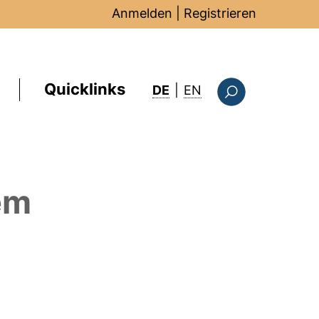
Anmelden
|
Registrieren
Quicklinks
: this page in Englis
DE
|
EN
Suchformular
em