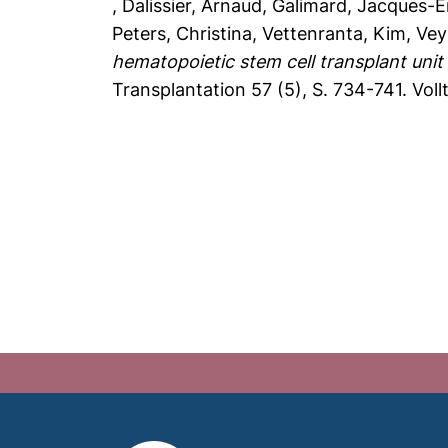
,
Dalissier, Arnaud
,
Galimard, Jacques-
Peters, Christina
,
Vettenranta, Kim
,
Vey
hematopoietic stem cell transplant unit 
Transplantation 57 (5), S. 734-741.
Voll