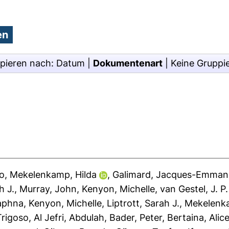
pieren nach:
Datum
|
Dokumentenart
|
Keine Gruppi
so
,
Mekelenkamp, Hilda
,
Galimard, Jacques-Emman
h J.
,
Murray, John
,
Kenyon, Michelle
,
van Gestel, J. P.
aphna
,
Kenyon, Michelle
,
Liptrott, Sarah J.
,
Mekelenka
Trigoso
,
Al Jefri, Abdulah
,
Bader, Peter
,
Bertaina, Alic