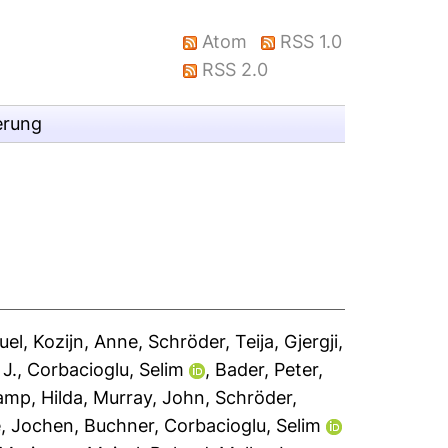
Atom
RSS 1.0
RSS 2.0
erung
uel
,
Kozijn, Anne
,
Schröder, Teija
,
Gjergji,
 J.
,
Corbacioglu, Selim
,
Bader, Peter
,
mp, Hilda
,
Murray, John
,
Schröder,
e
,
Jochen, Buchner
,
Corbacioglu, Selim