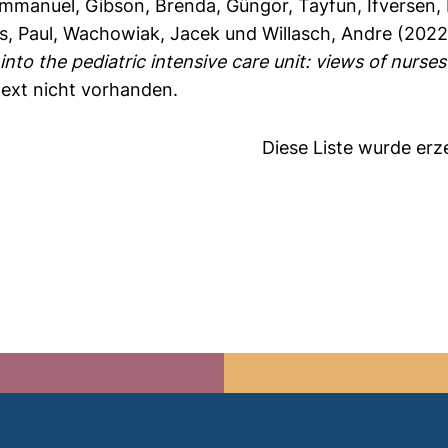
Emmanuel
,
Gibson, Brenda
,
Güngor, Tayfun
,
Ifversen,
s, Paul
,
Wachowiak, Jacek
und
Willasch, Andre
(202
into the pediatric intensive care unit: views of nurse
text nicht vorhanden.
Diese Liste wurde er