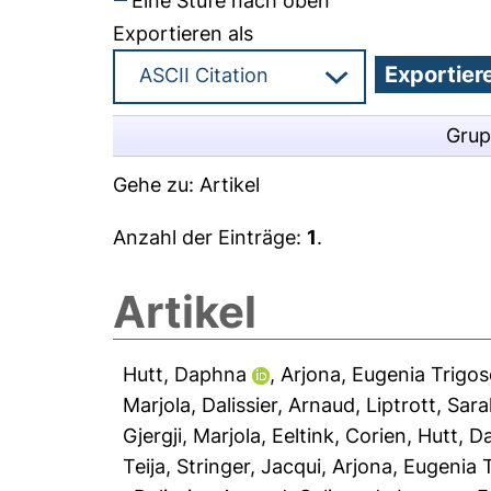
Eine Stufe nach oben
Exportieren als
Grup
Gehe zu:
Artikel
Anzahl der Einträge:
1
.
Artikel
Hutt, Daphna
,
Arjona, Eugenia Trigo
Marjola
,
Dalissier, Arnaud
,
Liptrott, Sara
Gjergji, Marjola
,
Eeltink, Corien
,
Hutt, D
Teija
,
Stringer, Jacqui
,
Arjona, Eugenia 