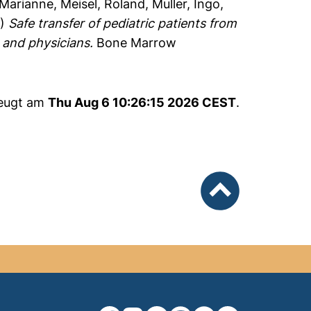
 Marianne
,
Meisel, Roland
,
Muller, Ingo
,
2)
Safe transfer of pediatric patients from
s and physicians.
Bone Marrow
zeugt am
Thu Aug 6 10:26:15 2026 CEST
.
nach oben