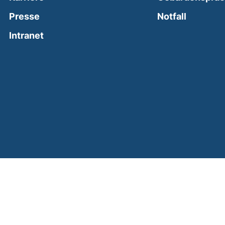
(external
Presse
Notfall
(external link, opens in a new window)
Intranet