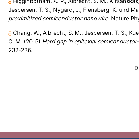
Higginbotham, A. P.
,
Albrecht, S. M.
,
Kiršanskas,
Jespersen, T. S.
,
Nygård, J.
,
Flensberg, K.
und
Mar
proximitized semiconductor nanowire.
Nature Phys
Chang, W.
,
Albrecht, S. M.
,
Jespersen, T. S.
,
Kue
C. M.
(2015)
Hard gap in epitaxial semiconducto
232-236.
D