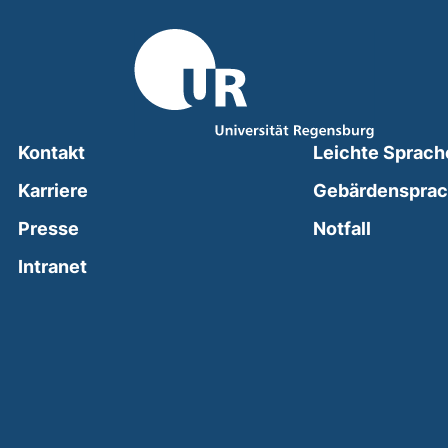
Kontakt
Leichte Sprach
Karriere
Gebärdenspra
(external
Presse
Notfall
(external link, opens in a new window)
Intranet