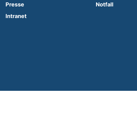
(external
Presse
Notfall
(external link, opens in a new window)
Intranet