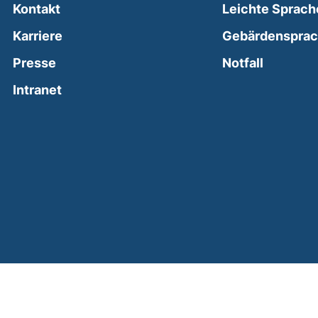
Kontakt
Leichte Sprach
Karriere
Gebärdenspra
(external
Presse
Notfall
(external link, opens in a new window)
Intranet