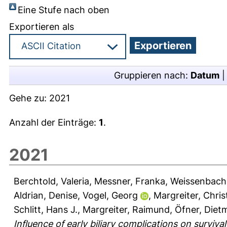
Eine Stufe nach oben
Exportieren als
Gruppieren nach:
Datum
Gehe zu:
2021
Anzahl der Einträge:
1
.
2021
Berchtold, Valeria
,
Messner, Franka
,
Weissenbach
Aldrian, Denise
,
Vogel, Georg
,
Margreiter, Chris
Schlitt, Hans J.
,
Margreiter, Raimund
,
Öfner, Diet
Influence of early biliary complications on surviva