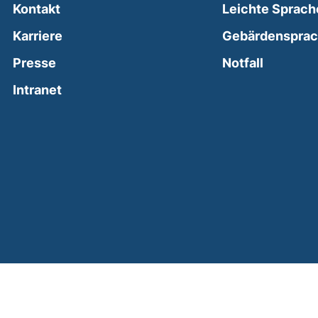
Kontakt
Leichte Sprach
Karriere
Gebärdenspra
(external
Presse
Notfall
(external link, opens in a new window)
Intranet