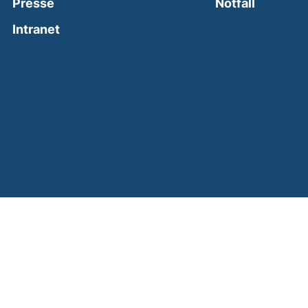
(external
Presse
Notfall
(external link, opens in a new window)
Intranet