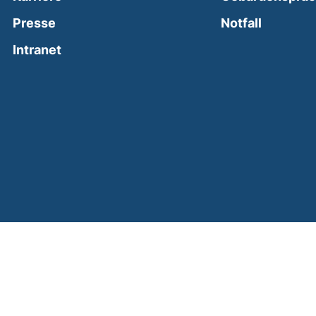
(external
Presse
Notfall
(external link, opens in a new window)
Intranet