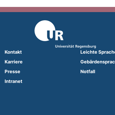
Kontakt
Leichte Sprach
Karriere
Gebärdenspra
(external
Presse
Notfall
(external link, opens in a new window)
Intranet