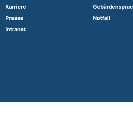
Karriere
Gebärdenspra
(external
Presse
Notfall
(external link, opens in a new window)
Intranet