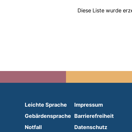
Diese Liste wurde er
(external link, opens in 
Leichte Sprache
Impressum
(external link, opens i
Gebärdensprache
Barrierefreiheit
(external link, opens in a new wind
Notfall
Datenschutz