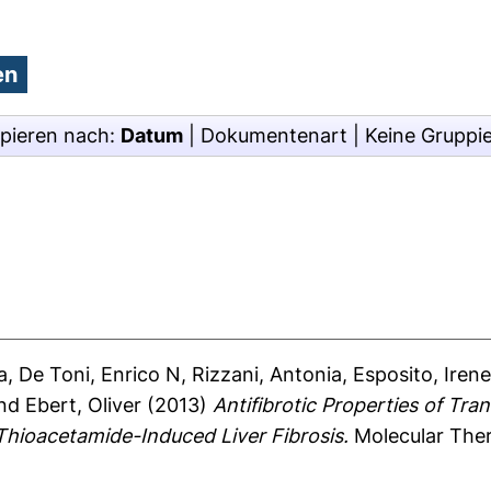
pieren nach:
Datum
|
Dokumentenart
|
Keine Gruppi
a
,
De Toni, Enrico N
,
Rizzani, Antonia
,
Esposito, Iren
nd
Ebert, Oliver
(2013)
Antifibrotic Properties of Tra
Thioacetamide-Induced Liver Fibrosis.
Molecular Ther