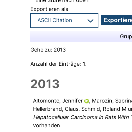
Eine Stufe nach oben
Exportieren als
Grup
Gehe zu:
2013
Anzahl der Einträge:
1
.
2013
Altomonte, Jennifer
,
Marozin, Sabrin
Hellerbrand, Claus
,
Schmid, Roland M
u
Hepatocellular Carcinoma in Rats With 
vorhanden.