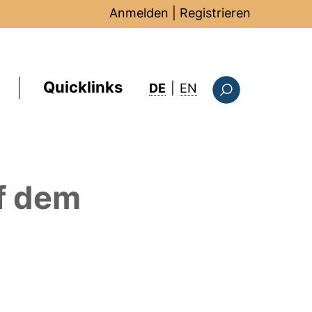
Anmelden
|
Registrieren
Quicklinks
: this page in Englis
DE
|
EN
Suchformular
f dem