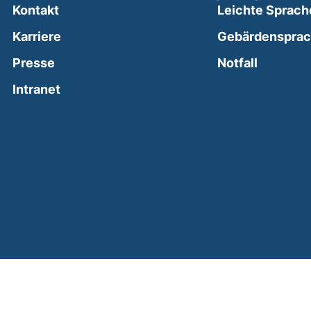
Kontakt
Leichte Sprach
Karriere
Gebärdenspra
(external
Presse
Notfall
(external link, opens in a new window)
Intranet