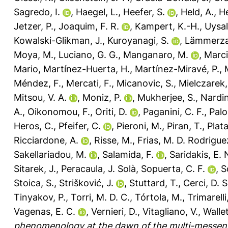
Sagredo, I.
,
Haegel, L.
,
Heefer, S.
,
Held, A.
,
He
Jetzer, P.
,
Joaquim, F. R.
,
Kampert, K.-H.
,
Uysal
Kowalski-Glikman, J.
,
Kuroyanagi, S.
,
Lämmerzah
Moya, M.
,
Luciano, G. G.
,
Manganaro, M.
,
Marci
Mario
,
Martínez-Huerta, H.
,
Martínez-Miravé, P.
,
Méndez, F.
,
Mercati, F.
,
Micanovic, S.
,
Mielczarek,
Mitsou, V. A.
,
Moniz, P.
,
Mukherjee, S.
,
Nardin
A.
,
Oikonomou, F.
,
Oriti, D.
,
Paganini, C. F.
,
Palo
Heros, C.
,
Pfeifer, C.
,
Pieroni, M.
,
Piran, T.
,
Plata
Ricciardone, A.
,
Risse, M.
,
Frias, M. D. Rodrigue
Sakellariadou, M.
,
Salamida, F.
,
Saridakis, E. 
Sitarek, J.
,
Peracaula, J. Solà
,
Sopuerta, C. F.
,
S
Stoica, S.
,
Strišković, J.
,
Stuttard, T.
,
Cerci, D. 
Tinyakov, P.
,
Torri, M. D. C.
,
Tórtola, M.
,
Trimarelli
Vagenas, E. C.
,
Vernieri, D.
,
Vitagliano, V.
,
Wallet
phenomenology at the dawn of the multi-messen