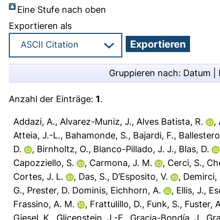
Eine Stufe nach oben
Exportieren als
Gruppieren nach:
Datum
|
Anzahl der Einträge:
1
.
Addazi, A.
,
Alvarez-Muniz, J.
,
Alves Batista, R.
,
Atteia, J.-L.
,
Bahamonde, S.
,
Bajardi, F.
,
Ballestero
D.
,
Birnholtz, O.
,
Blanco-Pillado, J. J.
,
Blas, D.
Capozziello, S.
,
Carmona, J. M.
,
Cerci, S.
,
Ch
Cortes, J. L.
,
Das, S.
,
D’Esposito, V.
,
Demirci,
G.
,
Prester, D. Dominis
,
Eichhorn, A.
,
Ellis, J.
,
Es
Frassino, A. M.
,
Frattulillo, D.
,
Funk, S.
,
Fuster, A
Giesel, K.
,
Glicenstein, J.-F.
,
Gracia-Bondía, J.
,
Gra