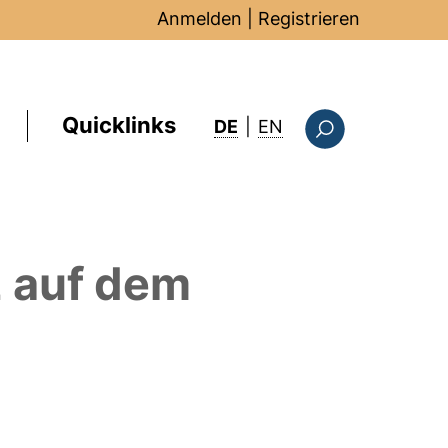
Anmelden
|
Registrieren
Quicklinks
: this page in Englis
DE
|
EN
Suchformular
z
auf dem