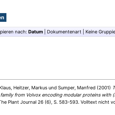
pieren nach:
Datum
|
Dokumentenart
|
Keine Gruppi
Klaus
,
Heitzer, Markus
und
Sumper, Manfred
(2001)
T
mily from Volvox encoding modular proteins with (h
he Plant Journal 26 (6), S. 583-593.
Volltext nicht 