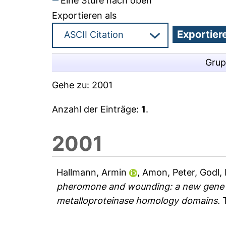
Eine Stufe nach oben
Exportieren als
Grup
Gehe zu:
2001
Anzahl der Einträge:
1
.
2001
Hallmann, Armin
,
Amon, Peter
,
Godl, 
pheromone and wounding: a new gene fa
metalloproteinase homology domains.
T