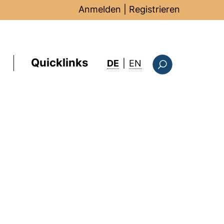
Anmelden
|
Registrieren
Quicklinks
: this page in Englis
DE
|
EN
Suchformular