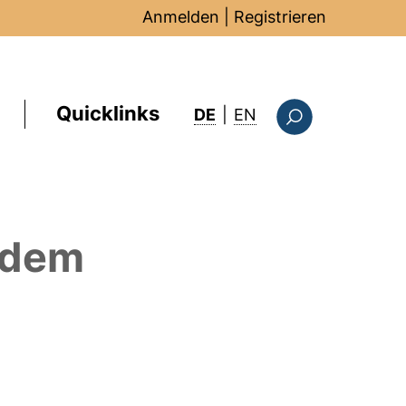
Anmelden
|
Registrieren
Quicklinks
: this page in Englis
DE
|
EN
Suchformular
 dem