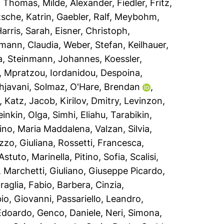
, Thomas
,
Milde, Alexander
,
Fiedler, Fritz
,
zsche, Katrin
,
Gaebler, Ralf
,
Meybohm,
arris, Sarah
,
Eisner, Christoph
,
mann, Claudia
,
Weber, Stefan
,
Keilhauer,
a
,
Steinmann, Johannes
,
Koessler,
, Mpratzou
,
Iordanidou, Despoina
,
hjavani, Solmaz
,
O'Hare, Brendan
,
,
Katz, Jacob
,
Kirilov, Dmitry
,
Levinzon,
einkin, Olga
,
Simhi, Eliahu
,
Tarabikin,
lino, Maria Maddalena
,
Valzan, Silvia
,
zzo, Giuliana
,
Rossetti, Francesca
,
Astuto, Marinella
,
Pitino, Sofia
,
Scalisi,
,
Marchetti, Giuliano
,
Giuseppe Picardo,
raglia, Fabio
,
Barbera, Cinzia
,
io, Giovanni
,
Passariello, Leandro
,
 Edoardo
,
Genco, Daniele
,
Neri, Simona
,