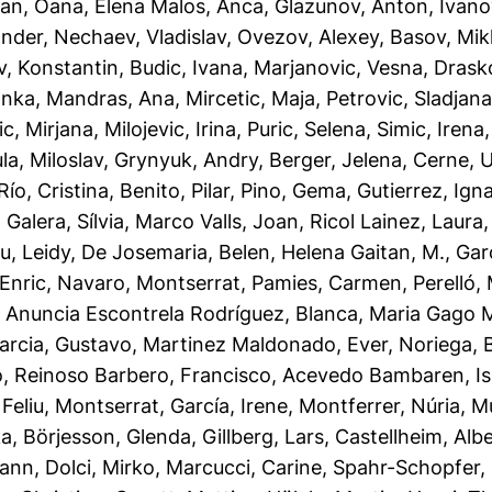
fan, Oana
,
Elena Malos, Anca
,
Glazunov, Anton
,
Ivano
ander
,
Nechaev, Vladislav
,
Ovezov, Alexey
,
Basov, Mik
v, Konstantin
,
Budic, Ivana
,
Marjanovic, Vesna
,
Drasko
anka
,
Mandras, Ana
,
Mircetic, Maja
,
Petrovic, Sladjan
c, Mirjana
,
Milojevic, Irina
,
Puric, Selena
,
Simic, Irena
la, Miloslav
,
Grynyuk, Andry
,
Berger, Jelena
,
Cerne, 
Río, Cristina
,
Benito, Pilar
,
Pino, Gema
,
Gutierrez, Ign
Galera, Sílvia
,
Marco Valls, Joan
,
Ricol Lainez, Laura
u, Leidy
,
De Josemaria, Belen
,
Helena Gaitan, M.
,
Gar
Enric
,
Navaro, Montserrat
,
Pamies, Carmen
,
Perelló,
,
Anuncia Escontrela Rodríguez, Blanca
,
Maria Gago M
arcia, Gustavo
,
Martinez Maldonado, Ever
,
Noriega, 
o
,
Reinoso Barbero, Francisco
,
Acevedo Bambaren, I
,
Feliu, Montserrat
,
García, Irene
,
Montferrer, Núria
,
Mu
ka
,
Börjesson, Glenda
,
Gillberg, Lars
,
Castellheim, Alb
Yann
,
Dolci, Mirko
,
Marcucci, Carine
,
Spahr-Schopfer, 