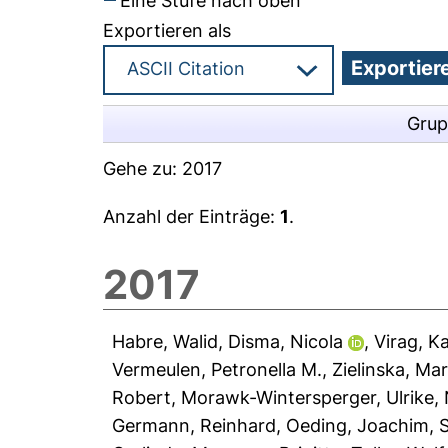
Eine Stufe nach oben
Exportieren als
Grup
Gehe zu:
2017
Anzahl der Einträge:
1
.
2017
Habre, Walid
,
Disma, Nicola
,
Virag, Ka
Vermeulen, Petronella M.
,
Zielinska, Ma
Robert
,
Morawk-Wintersperger, Ulrike
,
Germann, Reinhard
,
Oeding, Joachim
,
S