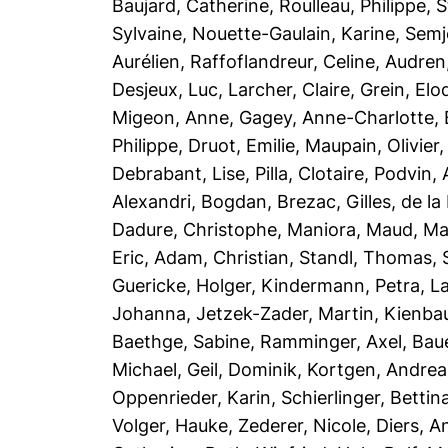
Baujard, Catherine
,
Roulleau, Philippe
,
S
Sylvaine
,
Nouette-Gaulain, Karine
,
Semj
Aurélien
,
Raffoflandreur, Celine
,
Audren
Desjeux, Luc
,
Larcher, Claire
,
Grein, Elo
Migeon, Anne
,
Gagey, Anne-Charlotte
,
Philippe
,
Druot, Emilie
,
Maupain, Olivier
Debrabant, Lise
,
Pilla, Clotaire
,
Podvin, 
Alexandri, Bogdan
,
Brezac, Gilles
,
de la
Dadure, Christophe
,
Maniora, Maud
,
Ma
Eric
,
Adam, Christian
,
Standl, Thomas
,
Guericke, Holger
,
Kindermann, Petra
,
La
Johanna
,
Jetzek-Zader, Martin
,
Kienba
Baethge, Sabine
,
Ramminger, Axel
,
Baue
Michael
,
Geil, Dominik
,
Kortgen, Andrea
Oppenrieder, Karin
,
Schierlinger, Bettin
Volger, Hauke
,
Zederer, Nicole
,
Diers, A