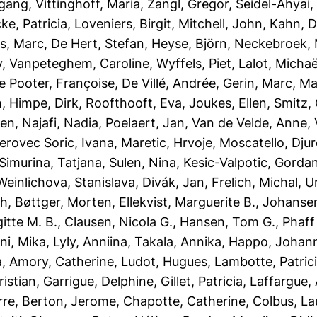
fgang
,
Vittinghoff, Maria
,
Zangl, Gregor
,
Seidel-Ahyai
ke, Patricia
,
Loveniers, Birgit
,
Mitchell, John
,
Kahn, D
s, Marc
,
De Hert, Stefan
,
Heyse, Björn
,
Neckebroek, 
y
,
Vanpeteghem, Caroline
,
Wyffels, Piet
,
Lalot, Michaë
e Pooter, Françoise
,
De Villé, Andrée
,
Gerin, Marc
,
Ma
n
,
Himpe, Dirk
,
Roofthooft, Eva
,
Joukes, Ellen
,
Smitz,
ren
,
Najafi, Nadia
,
Poelaert, Jan
,
Van de Velde, Anne
,
erovec Soric, Ivana
,
Maretic, Hrvoje
,
Moscatello, Djur
Simurina, Tatjana
,
Sulen, Nina
,
Kesic-Valpotic, Gorda
Weinlichova, Stanislava
,
Divák, Jan
,
Frelich, Michal
,
U
sh
,
Bøttger, Morten
,
Ellekvist, Marguerite B.
,
Johansen
itte M. B.
,
Clausen, Nicola G.
,
Hansen, Tom G.
,
Phaff
ni, Mika
,
Lyly, Anniina
,
Takala, Annika
,
Happo, Johan
a
,
Amory, Catherine
,
Ludot, Hugues
,
Lambotte, Patric
ristian
,
Garrigue, Delphine
,
Gillet, Patricia
,
Laffargue,
rre
,
Berton, Jerome
,
Chapotte, Catherine
,
Colbus, La