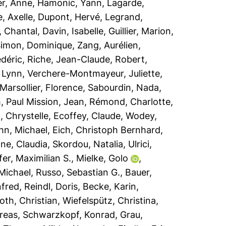
er, Anne
,
Hamonic, Yann
,
Lagarde,
, Axelle
,
Dupont, Hervé
,
Legrand,
, Chantal
,
Davin, Isabelle
,
Guillier, Marion
,
imon, Dominique
,
Zang, Aurélien
,
édéric
,
Riche, Jean-Claude
,
Robert,
, Lynn
,
Verchere-Montmayeur, Juliette
,
Marsollier, Florence
,
Sabourdin, Nada
,
h
,
Paul Mission, Jean
,
Rémond, Charlotte
,
, Chrystelle
,
Ecoffey, Claude
,
Wodey,
hn, Michael
,
Eich, Christoph Bernhard
,
ne, Claudia
,
Skordou, Natalia
,
Ulrici,
er, Maximilian S.
,
Mielke, Golo
,
 Michael
,
Russo, Sebastian G.
,
Bauer,
nfred
,
Reindl, Doris
,
Becke, Karin
,
oth, Christian
,
Wiefelspütz, Christina
,
reas
,
Schwarzkopf, Konrad
,
Grau,