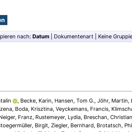
pieren nach:
Datum
|
Dokumentenart
|
Keine Gruppi
talin
,
Becke, Karin
,
Hansen, Tom G.
,
Jöhr, Martin
,
rzena
,
Boda, Krisztina
,
Veyckemans, Francis
,
Klimscha
Neiger, Franz
,
Rustemeyer, Lydia
,
Breschan, Christia
toegermüller, Birgit
,
Ziegler, Bernhard
,
Brotatsch, Phi