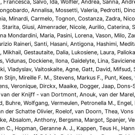
o, Francesca
,
Salvo, Ida
,
Wolfler, Andrea
,
Sanna, Andr
ongobardo, Annalisa
,
Mossetti, Valeria
,
Pedrotti, Din
nia
,
Minardi, Carmelo
,
Tognon, Costanza
,
Zadra, Nico
,
Starita, Giusi
,
Almenrader, Nicole
,
Aurilio, Caterina
,
S
ina Mondardini, Maria
,
Pasini, Lorena
,
Vason, Milo
,
Za
rizio Raineri, Santi
,
Hasani, Antigona
,
Hashimi, Medit
, Mikhail
,
Gestautaite, Dalia
,
Lukosiene, Laura
,
Palioka
s, Vidunas
,
Dockiene, Ilona
,
Gaidelyte, Lina
,
Saviciene
ki, Vladyslav
,
Vaitoskaite, Agne
,
Gatt, David
,
Mifsud, 
n Stijn, Mireille F. M.
,
Stevens, Markus F.
,
Punt, Kees
,
ens, Veronique
,
Dirckx, Maaike
,
Dogger, Jaap
,
Dons-Si
,
van der Knijff - van Dortmont, Anouk
,
van der Marel,
d
,
Buhre, Wolfgang
,
Vermeulen, Petronella M.
,
Engel,
n der Schatte Olivier, Roelof
,
van Doorn, Thea
,
Vons 
eke
,
Absalom, Anthony
,
Bergsma, Margot
,
Spanjer, Ve
en C.
,
Hopman, Geranne A. J.
,
Kappen, Teus H.
,
Hanni