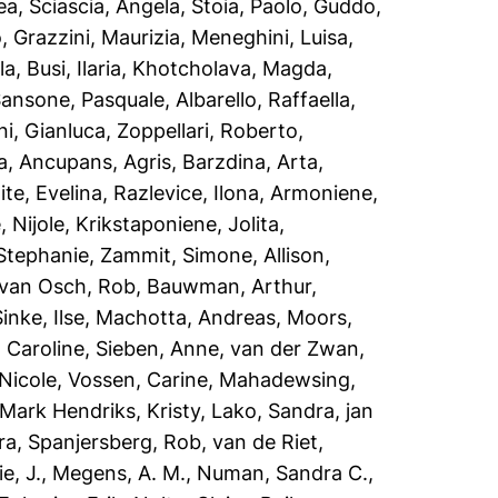
ea
,
Sciascia, Angela
,
Stoia, Paolo
,
Guddo,
o
,
Grazzini, Maurizia
,
Meneghini, Luisa
,
la
,
Busi, Ilaria
,
Khotcholava, Magda
,
ansone, Pasquale
,
Albarello, Raffaella
,
ni, Gianluca
,
Zoppellari, Roberto
,
a
,
Ancupans, Agris
,
Barzdina, Arta
,
ite, Evelina
,
Razlevice, Ilona
,
Armoniene,
, Nijole
,
Krikstaponiene, Jolita
,
Stephanie
,
Zammit, Simone
,
Allison,
van Osch, Rob
,
Bauwman, Arthur
,
nke, Ilse
,
Machotta, Andreas
,
Moors,
 Caroline
,
Sieben, Anne
,
van der Zwan,
 Nicole
,
Vossen, Carine
,
Mahadewsing,
Mark Hendriks, Kristy
,
Lako, Sandra
,
jan
ra
,
Spanjersberg, Rob
,
van de Riet,
e, J.
,
Megens, A. M.
,
Numan, Sandra C.
,