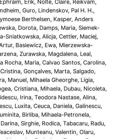
Ephraim, Erik
,
Nolte, Claire
,
Reikvam,
indheim, Guro
,
Lindenskov, Pal H. H.
,
ymoese Berthelsen, Kasper
,
Anders
ewska, Dorota
,
Damps, Maria
,
Siemek-
-Sniatkowska, Alicja
,
Cettler, Maciej
,
Artur
,
Basiewicz, Ewa
,
Mierzewska-
Marzena
,
Zurawska, Magdalena
,
Leal,
a Rocha, Maria
,
Calvao Santos, Carolina
,
Cristina
,
Gonçalves, Marta
,
Salgado,
ra, Manuel
,
Mihaela Gheorghe, Ligia
,
gea, Cristiana
,
Mihaela, Dubau
,
Nicoleta,
idescu, Irina
,
Teodora Nastase, Alina
,
escu, Luxita
,
Ceuca, Daniela
,
Galinescu,
uminita
,
Birliba, Mihaela-Petronela
,
 Darina
,
Sirghie, Rodica
,
Tabacaru, Radu
,
Veaceslav
,
Munteanu, Valentin
,
Olaru,