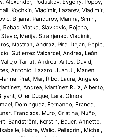
v, Alexander
,
Poduskov, Evgeny
,
Popov,
hail
,
Kochkin, Vladimir
,
Lazarev, Vladimir
,
vic, Biljana
,
Pandurov, Marina
,
Simin,
a
,
Rebac, Vlatka
,
Slavkovic, Bojana
,
,
Stevic, Marija
,
Stranjanac, Vladimir
,
Uros
,
Nastran, Andraz
,
Pirc, Dejan
,
Popic,
acio
,
Gutierrez Valcarcel, Andrea
,
León
,
Vallejo Tarrat, Andrea
,
Artes, David
,
ces, Antonio
,
Lazaro, Juan J.
,
Manen
 Marina
,
Prat, Mar
,
Ribo, Laura
,
Angeles
artinez, Andrea
,
Martínez Ruiz, Alberto
,
Bryant
,
Oller Duque, Lara
,
Olmos
smael
,
Domínguez, Fernando
,
Franco,
nar, Francisca
,
Muro, Cristina
,
Nuño,
ert
,
Sandström, Kerstin
,
Bauer, Annette
,
Isabelle
,
Habre, Walid
,
Pellegrini, Michel
,