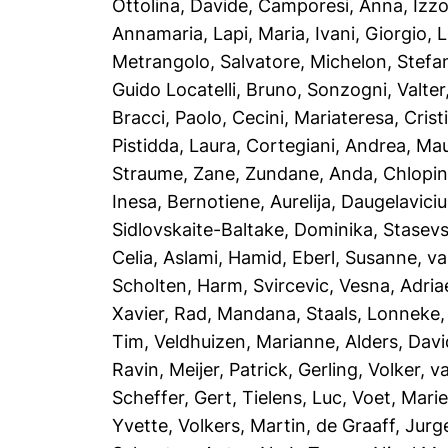
Ottolina, Davide
,
Camporesi, Anna
,
Izz
Annamaria
,
Lapi, Maria
,
Ivani, Giorgio
,
L
Metrangolo, Salvatore
,
Michelon, Stefa
Guido Locatelli, Bruno
,
Sonzogni, Valter
Bracci, Paolo
,
Cecini, Mariateresa
,
Crist
Pistidda, Laura
,
Cortegiani, Andrea
,
Mau
Straume, Zane
,
Zundane, Anda
,
Chlopin
Inesa
,
Bernotiene, Aurelija
,
Daugelaviciu
Sidlovskaite-Baltake, Dominika
,
Stasevs
Celia
,
Aslami, Hamid
,
Eberl, Susanne
,
va
Scholten, Harm
,
Svircevic, Vesna
,
Adria
Xavier
,
Rad, Mandana
,
Staals, Lonneke
Tim
,
Veldhuizen, Marianne
,
Alders, Davi
Ravin
,
Meijer, Patrick
,
Gerling, Volker
,
va
Scheffer, Gert
,
Tielens, Luc
,
Voet, Mari
Yvette
,
Volkers, Martin
,
de Graaff, Jurg