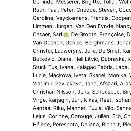
Gerlinde
,
Messerer, Brigitte
,
Toller, Wol
Ruth
,
Paal, Peter
,
Cnudde, Steven
,
Couc
Caroline
,
Veyckemans, Francis
,
Coppen
Limmen, Jurgen
,
Van Den Eynde, Nanc
Casaer, Sari
,
De Groote, Françoise
,
D
Van Deenen, Denise
,
Berghmans, Joha
Christel
,
Lauweryns, Julie
,
De Smet, Ka
Butkovic, Diana
,
Heli Litvic, Dubravka
,
K
Stuck Tus, Ivana
,
Kalagac Fabris, Lada
,
Lucie
,
Mackova, Iveta
,
Skacel, Monika
,
Vladimir
,
Pavlickova, Jana
,
Afshari, Ara
Christian Nilsson, Jens
,
Schousboe, Birg
Virge
,
Karjagin, Juri
,
Kikas, Reet
,
Isohan
Aantaa, Riku
,
Manner, Tuula
,
Vilo, Sann
Lejus, Corinne
,
Corouge, Julien
,
Erb, Ch
Hélène
,
Peresbota, Daliana
,
Richart, Pie