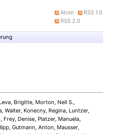
Atom
RSS 1.0
RSS 2.0
erung
Leva, Brigitte
,
Morton, Neil S.
,
, Walter
,
Konecny, Regina
,
Luntzer,
n
,
Frey, Denise
,
Platzer, Manuela
,
lipp
,
Gutmann, Anton
,
Mausser,