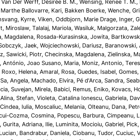
,
Van Der Werff, Désirée B. M.
,
Wensing, Renee T. M.
,
,
Marthe Ballovarre, Kari
,
Bakken Boerke, Wenche
,
Gr
nsvang, Kyrre
,
Viken, Oddbjorn
,
Marie Drage, Inger
,
G
, Miroslaw
,
Talalaj, Mariola
,
Wasiluk, Malgorzata
,
Zal
, Magdalena
,
Rosada-Kurasinska, Jowita
,
Bartkowska
Sobczyk, Jaek
,
Wojciechowski, Dariusz
,
Baranowski, 
rz
,
Sawicki, Piotr
,
Checinska, Magdalena
,
Zielinska, 
, António
,
Joao Susano, Maria
,
Moniz, Antonio
,
Teres
,
Roxo, Helena
,
Amaral, Rosa
,
Guedes, Isabel
,
Gomes, 
,
Sa, Angela
,
Machado, Elvira
,
Pé d'Arca, Sandra
,
Seab
cia
,
Suvejan, Mirela
,
Babici, Remus
,
Eniko, Kovacs
,
Ho
 Alina
,
Stefan, Violeta
,
Catalina Ionescu, Gabriela
,
Dav
,
Cindea, Iulia
,
Moscaliuc, Melania
,
Olteanu, Dana
,
Petr
cui-Cozma, Cosmina
,
Popescu, Barbura
,
Cimpeanu, L
,
Gurita, Adriana
,
Ilie, Luminita
,
Mocioiu, Gabriel
,
Pick,
Lucian
,
Bandrabur, Daniela
,
Ciobanu, Tudor
,
Cuciuc, 