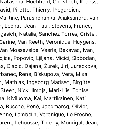
, Natascha
,
Hochhold, Christoph
,
Kroess,
avid
,
Pirotte, Thierry
,
Pregardien,
Martine
,
Parashchanka, Aliaksandra
,
Van
l
,
Lechat, Jean-Paul
,
Stevens, France
,
gasich, Natalia
,
Sanchez Torres, Cristel
,
 Carine
,
Van Reeth, Veronique
,
Huygens,
Van Mossevelde, Veerle
,
Bekavac, Ivan
,
djica
,
Popovic, Ljiljana
,
Micici, Slobodan
,
na
,
Djapic, Dajana
,
Žurek, Jirí
,
Jureckova,
rbanec, René
,
Biskupova, Vera
,
Mixa,
, Mathias
,
Ingeborg Madsen, Birgitte
,
 Steen, Nick
,
Ilmoja, Mari-Liis
,
Tonise,
na
,
Kiviluoma, Kai
,
Martikainen, Kati
,
ia
,
Busche, René
,
Jacqmarcq, Olivier
,
 Anne
,
Lambelin, Veronique
,
Le Freche,
urent
,
Lehousse, Thierry
,
Monrigal, Jean
,