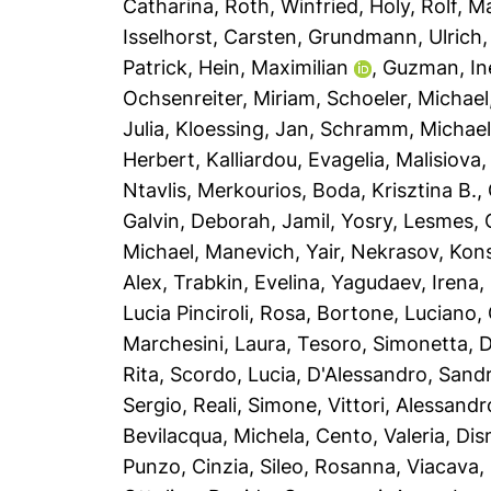
Catharina
,
Roth, Winfried
,
Holy, Rolf
,
Ma
Isselhorst, Carsten
,
Grundmann, Ulrich
Patrick
,
Hein, Maximilian
,
Guzman, In
Ochsenreiter, Miriam
,
Schoeler, Michael
Julia
,
Kloessing, Jan
,
Schramm, Michae
Herbert
,
Kalliardou, Evagelia
,
Malisiova
Ntavlis, Merkourios
,
Boda, Krisztina B.
,
Galvin, Deborah
,
Jamil, Yosry
,
Lesmes, 
Michael
,
Manevich, Yair
,
Nekrasov, Kons
Alex
,
Trabkin, Evelina
,
Yagudaev, Irena
,
Lucia Pinciroli, Rosa
,
Bortone, Luciano
,
Marchesini, Laura
,
Tesoro, Simonetta
,
D
Rita
,
Scordo, Lucia
,
D'Alessandro, Sand
Sergio
,
Reali, Simone
,
Vittori, Alessandr
Bevilacqua, Michela
,
Cento, Valeria
,
Dis
Punzo, Cinzia
,
Sileo, Rosanna
,
Viacava,