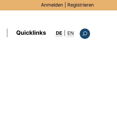
Anmelden
|
Registrieren
Quicklinks
: this page in Englis
DE
|
EN
Suchformular
m