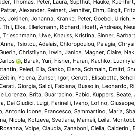
der, Thomas
,
Peter, Laura
,
Supthut, Hauke
,
Kuehhirt
,
Pattar, Alexander
,
Reinert, Jennifer
,
Ehm, Birgit
,
Frit
es
,
Jokinen, Johanna
,
Kranke, Peter
,
Goebel, Ulrich
,
H
,
Thil, Elke
,
Ellerkmann, Richard
,
Hoeft, Andreas
,
Neu
l
,
Trieschmann, Uwe
,
Knauss, Kristina
,
Sinner, Barbar
, Anna
,
Tsiotou, Adelais
,
Chloropoulou, Pelagia
,
Chrysi
Guerin, Christilynn
,
Irwin, Janice
,
Magner, Claire
,
Nak
Carlos
,
Barak, Yuri
,
Fisher, Haran
,
Kachko, Ludmyla
tantin
,
Peled, Elia
,
Sanko, Elena
,
Schmain, Dmitri
,
Sh
Zeitlin, Yelena
,
Zunser, Igor
,
Cerutti, Elisabetta
,
Schel
Cerati, Giorgia
,
Salici, Fabiana
,
Bussolin, Leonardo
,
Ri
e Lorenzo, Brita
,
Guarracino, Fabio
,
Kuppers, Beate
,
ra
,
Dei Giudici, Luigi
,
Farinelli, Ivano
,
Lofino, Giuseppe
o
,
Antonio Idone, Francesco
,
Sammartino, Maria
,
Sba
ma, Nicola
,
Kotzeva, Svetlana
,
Mameli, Leila
,
Montobb
 Rosanna
,
Volpe, Claudia
,
Zanaboni, Clelia
,
Calderini,