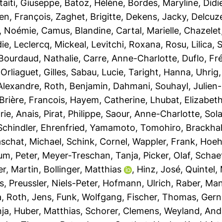
taiti, Giuseppe
,
Batoz, Hélène
,
Bordes, Maryline
,
Didi
en, François
,
Zaghet, Brigitte
,
Dekens, Jacky
,
Delcuze
, Noémie
,
Camus, Blandine
,
Cartal, Marielle
,
Chazelet
die
,
Leclercq, Mickeal
,
Levitchi, Roxana
,
Rosu, Lilica
,
S
Bourdaud, Nathalie
,
Carre, Anne-Charlotte
,
Duflo, Fr
,
Orliaguet, Gilles
,
Sabau, Lucie
,
Taright, Hanna
,
Uhrig
Alexandre
,
Roth, Benjamin
,
Dahmani, Souhayl
,
Julien-
 Brière, Francois
,
Hayem, Catherine
,
Lhubat, Elizabet
rie, Anais
,
Pirat, Philippe
,
Saour, Anne-Charlotte
,
Sola
Schindler, Ehrenfried
,
Yamamoto, Tomohiro
,
Brackha
schat, Michael
,
Schink, Cornel
,
Wappler, Frank
,
Hoeh
um, Peter
,
Meyer-Treschan, Tanja
,
Picker, Olaf
,
Schaef
r, Martin
,
Bollinger, Matthias
,
Hinz, José
,
Quintel,
s
,
Preussler, Niels-Peter
,
Hofmann, Ulrich
,
Raber, Ma
a
,
Roth, Jens
,
Funk, Wolfgang
,
Fischer, Thomas
,
Gern
nja
,
Huber, Matthias
,
Schorer, Clemens
,
Weyland, And