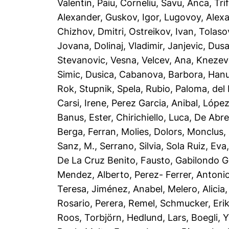
Valentin
,
Paiu, Corneliu
,
Savu, Anca
,
Tri
Alexander
,
Guskov, Igor
,
Lugovoy, Alex
Chizhov, Dmitri
,
Ostreikov, Ivan
,
Tolaso
Jovana
,
Dolinaj, Vladimir
,
Janjevic, Dus
Stevanovic, Vesna
,
Velcev, Ana
,
Knezevi
Simic, Dusica
,
Cabanova, Barbora
,
Hanu
Rok
,
Stupnik, Spela
,
Rubio, Paloma
,
del 
Carsi, Irene
,
Perez Garcia, Anibal
,
López 
Banus, Ester
,
Chirichiello, Luca
,
De Abre
Berga, Ferran
,
Molies, Dolors
,
Monclus, 
Sanz, M.
,
Serrano, Silvia
,
Sola Ruiz, Eva
De La Cruz Benito, Fausto
,
Gabilondo G
Mendez, Alberto
,
Perez- Ferrer, Antoni
Teresa
,
Jiménez, Anabel
,
Melero, Alicia
Rosario
,
Perera, Remel
,
Schmucker, Eri
Roos, Torbjörn
,
Hedlund, Lars
,
Boegli, 