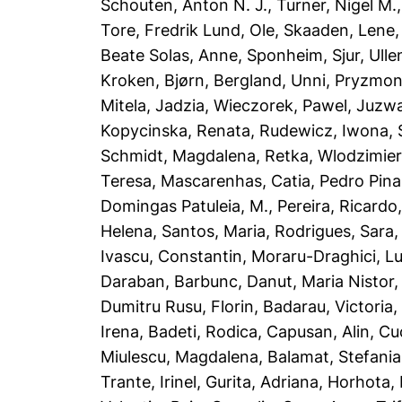
Schouten, Anton N. J.
,
Turner, Nigel M.
Tore
,
Fredrik Lund, Ole
,
Skaaden, Lene
Beate Solas, Anne
,
Sponheim, Sjur
,
Ulle
Kroken, Bjørn
,
Bergland, Unni
,
Pryzmont
Mitela, Jadzia
,
Wieczorek, Pawel
,
Juzwa
Kopycinska, Renata
,
Rudewicz, Iwona
,
Schmidt, Magdalena
,
Retka, Wlodzimie
Teresa
,
Mascarenhas, Catia
,
Pedro Pina
Domingas Patuleia, M.
,
Pereira, Ricardo
Helena
,
Santos, Maria
,
Rodrigues, Sara
Ivascu, Constantin
,
Moraru-Draghici, Lu
Daraban
,
Barbunc, Danut
,
Maria Nistor,
Dumitru Rusu, Florin
,
Badarau, Victoria
Irena
,
Badeti, Rodica
,
Capusan, Alin
,
Cu
Miulescu, Magdalena
,
Balamat, Stefania
Trante, Irinel
,
Gurita, Adriana
,
Horhota, 