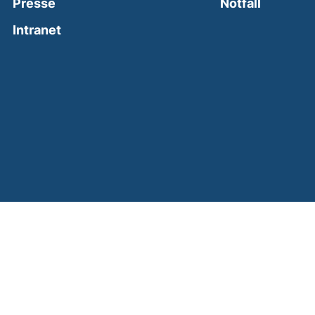
(external
Presse
Notfall
(external link, opens in a new window)
Intranet