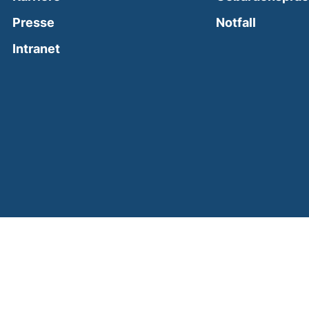
(external
Presse
Notfall
(external link, opens in a new window)
Intranet