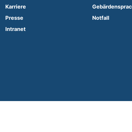
Karriere
Gebärdenspra
(external
Presse
Notfall
(external link, opens in a new window)
Intranet